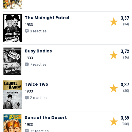
The Midnight Patrol
3,37
(34)
1933
3 reacties
Busy Bodies
3,72
(46)
1933
7 reacties
Twice Two
3,37
(30)
1933
2 reacties
Sons of the Desert
3,69
(256)
1933
72 reacties