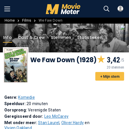
Home
Films
We Faw Down
Info
Cast & Crew
Stemmen
Statistieken
We Faw Down (1928)
3,42
20 stemmen
+ Mijn stem
Genre:
Komedie
Speelduur:
20 minuten
Oorsprong:
Verenigde Staten
Geregisseerd door:
Leo McCarey
Met onder meer:
Stan Laurel
,
Oliver Hardy
en
Vivien Oakland