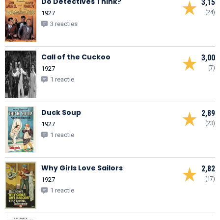
Do Detectives Think?
3,15
(24)
1927
3 reacties
Call of the Cuckoo
3,00
(7)
1927
1 reactie
Duck Soup
2,89
(23)
1927
1 reactie
Why Girls Love Sailors
2,82
(17)
1927
1 reactie