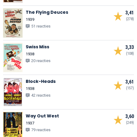
The Flying Deuces
3,41
(278)
1939
51 reacties
Swiss Miss
3,33
(108)
1938
20 reacties
Block-Heads
3,61
(157)
1938
42 reacties
Way Out West
3,60
(249)
1937
79 reacties