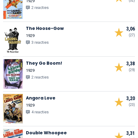
(32)
1929
2 reacties
The Hoose-Gow
3,06
(27)
1929
3 reacties
They Go Boom!
3,38
(29)
1929
2 reacties
Angora Love
3,20
(23)
1929
4 reacties
Double Whoopee
3,31