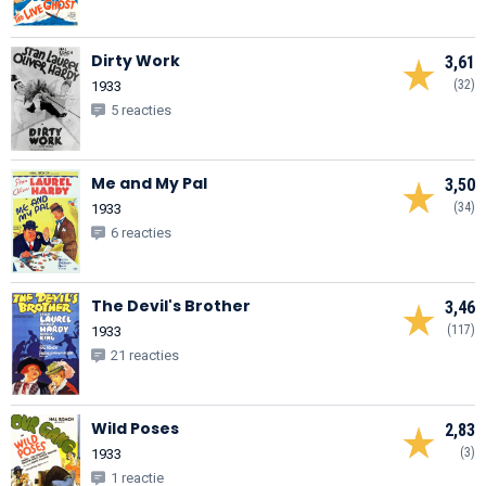
Dirty Work
3,61
(32)
1933
5 reacties
Me and My Pal
3,50
(34)
1933
6 reacties
The Devil's Brother
3,46
(117)
1933
21 reacties
Wild Poses
2,83
(3)
1933
1 reactie