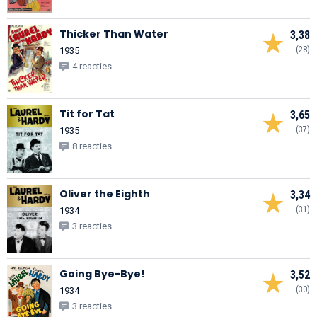
Thicker Than Water
3,38
(28)
1935
4 reacties
Tit for Tat
3,65
(37)
1935
8 reacties
Oliver the Eighth
3,34
(31)
1934
3 reacties
Going Bye-Bye!
3,52
(30)
1934
3 reacties