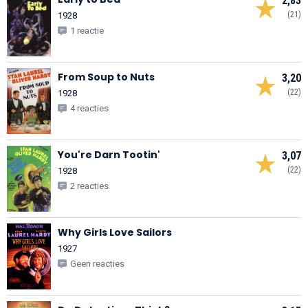
2,83
(21)
1928
1 reactie
From Soup to Nuts
3,20
(22)
1928
4 reacties
You're Darn Tootin'
3,07
(22)
1928
2 reacties
Why Girls Love Sailors
1927
Geen reacties