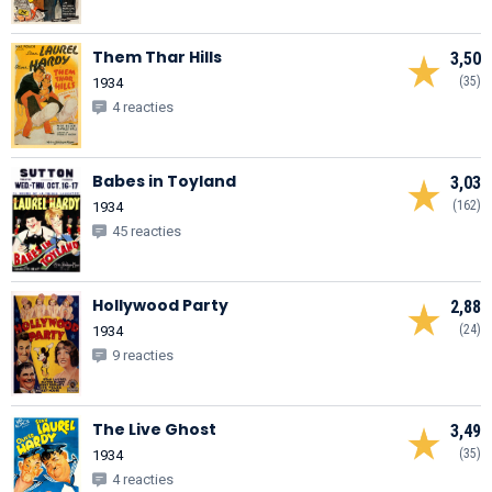
Them Thar Hills
3,50
(35)
1934
4 reacties
Babes in Toyland
3,03
(162)
1934
45 reacties
Hollywood Party
2,88
(24)
1934
9 reacties
The Live Ghost
3,49
(35)
1934
4 reacties