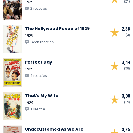
(21)
1929
2 reacties
The Hollywood Revue of 1929
2,38
(4)
1929
Geen reacties
Perfect Day
3,44
(39)
1929
4 reacties
That's My Wife
3,00
(19)
1929
1 reactie
Unaccustomed As We Are
3,25