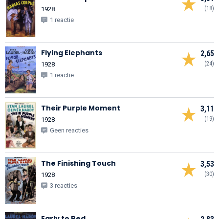
(18)
1928
1 reactie
Flying Elephants
2,65
(24)
1928
1 reactie
Their Purple Moment
3,11
(19)
1928
Geen reacties
The Finishing Touch
3,53
(30)
1928
3 reacties
Early to Bed