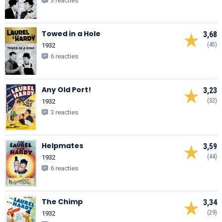
3 reacties
Towed in a Hole
3,68
(45)
1932
6 reacties
Any Old Port!
3,23
(32)
1932
3 reacties
Helpmates
3,59
(44)
1932
6 reacties
The Chimp
3,34
(29)
1932