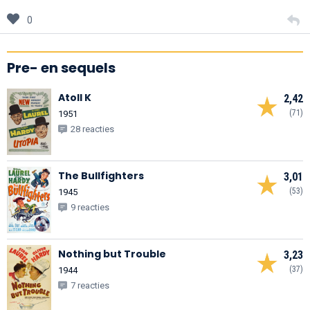
0
Pre- en sequels
Atoll K
2,42
(71)
1951
28 reacties
The Bullfighters
3,01
(53)
1945
9 reacties
Nothing but Trouble
3,23
(37)
1944
7 reacties