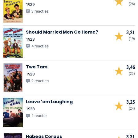
(26)
1929
3 reacties
Should Married Men Go Home?
3,21
(19)
1928
4 reacties
Two Tars
3,46
(25)
1928
2 reacties
Leave 'em Laughing
3,25
(24)
1928
1 reactie
Habeas Corpus
3,31