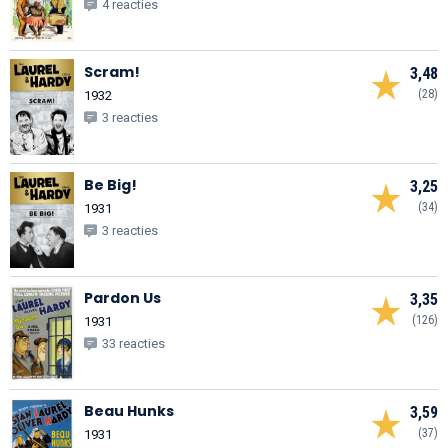
4 reacties
Scram!
3,48
(28)
1932
3 reacties
Be Big!
3,25
(34)
1931
3 reacties
Pardon Us
3,35
(126)
1931
33 reacties
Beau Hunks
3,59
(37)
1931