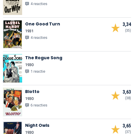
4 reacties
One Good Turn
3,34
(35)
1931
4 reacties
The Rogue Song
1930
1 reactie
Blotto
3,63
(38)
1930
6 reacties
Night Owls
3,65
(37)
1930