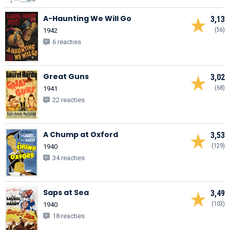
A-Haunting We Will Go
3,13
(56)
1942
6 reacties
Great Guns
3,02
(68)
1941
22 reacties
A Chump at Oxford
3,53
(129)
1940
34 reacties
Saps at Sea
3,49
(103)
1940
18 reacties