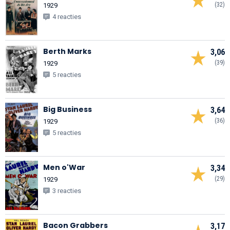
(32)
1929
4 reacties
Berth Marks
3,06
(39)
1929
5 reacties
Big Business
3,64
(36)
1929
5 reacties
Men o'War
3,34
(29)
1929
3 reacties
Bacon Grabbers
3,17