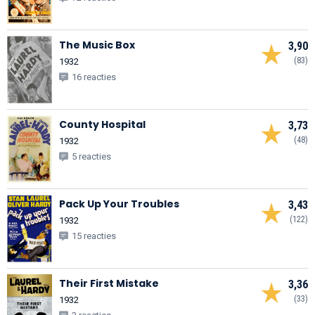
The Music Box
3,90
(83)
1932
16 reacties
County Hospital
3,73
(48)
1932
5 reacties
Pack Up Your Troubles
3,43
(122)
1932
15 reacties
Their First Mistake
3,36
(33)
1932