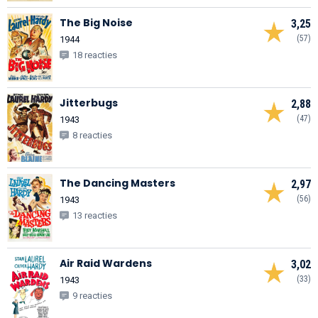
The Big Noise
3,25
(57)
1944
18 reacties
Jitterbugs
2,88
(47)
1943
8 reacties
The Dancing Masters
2,97
(56)
1943
13 reacties
Air Raid Wardens
3,02
(33)
1943
9 reacties