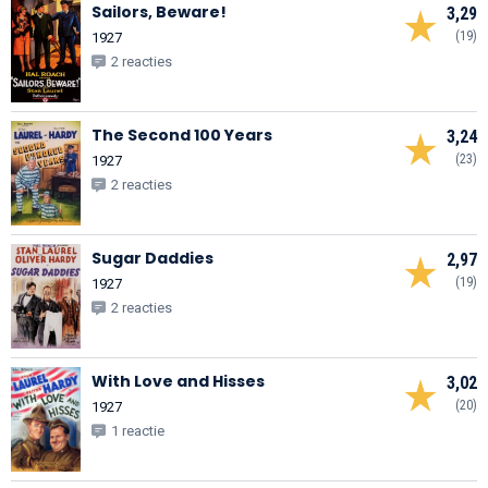
Sailors, Beware!
3,29
(19)
1927
2 reacties
The Second 100 Years
3,24
(23)
1927
2 reacties
Sugar Daddies
2,97
(19)
1927
2 reacties
With Love and Hisses
3,02
(20)
1927
1 reactie