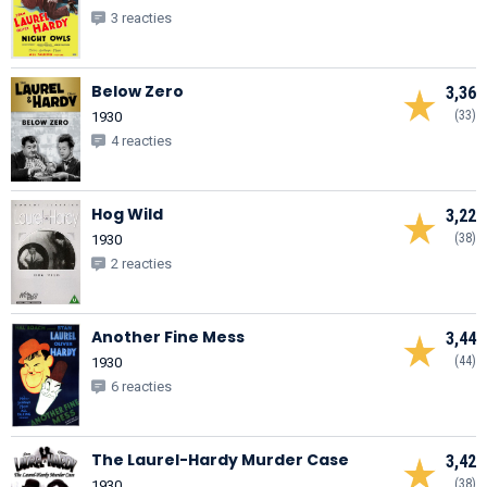
3 reacties
Below Zero
3,36
(33)
1930
4 reacties
Hog Wild
3,22
(38)
1930
2 reacties
Another Fine Mess
3,44
(44)
1930
6 reacties
The Laurel-Hardy Murder Case
3,42
(38)
1930