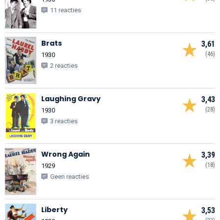
11 reacties
Brats
3,61
(46)
1930
2 reacties
Laughing Gravy
3,43
(28)
1930
3 reacties
Wrong Again
3,39
(18)
1929
Geen reacties
Liberty
3,53