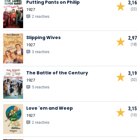
Putting Pants on Philip
3,16
(22)
1927
2 reacties
Slipping Wives
2,97
(18)
1927
3 reacties
The Battle of the Century
3,19
(32)
1927
5 reacties
Love 'em and Weep
3,15
(13)
1927
2 reacties