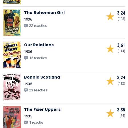
The Bohemian Girl
3,24
(108)
1936
22 reacties
Our Relations
3,61
(114)
1936
15 reacties
Bonnie Scotland
3,24
(112)
1935
23 reacties
The Fixer Uppers
3,35
(24)
1935
1 reactie