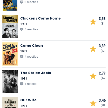
3 reacties
Chickens Come Home
3,58
(31)
1931
4 reacties
Come Clean
3,39
(32)
1931
4 reacties
The Stolen Jools
2,79
(14)
1931
1 reactie
Our Wife
3,46
(28)
1931