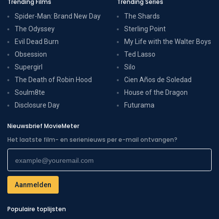
Trending Films
Trending Series
Spider-Man: Brand New Day
The Shards
The Odyssey
Sterling Point
Evil Dead Burn
My Life with the Walter Boys
Obsession
Ted Lasso
Supergirl
Silo
The Death of Robin Hood
Cien Años de Soledad
Soulm8te
House of the Dragon
Disclosure Day
Futurama
Nieuwsbrief MovieMeter
Het laatste film- en serienieuws per e-mail ontvangen?
Populaire toplijsten