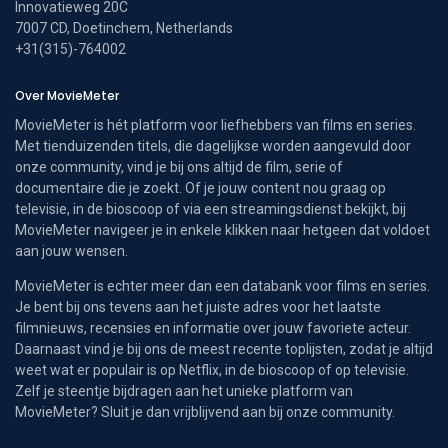
Innovatieweg 20C
7007 CD, Doetinchem, Netherlands
+31(315)-764002
Over MovieMeter
MovieMeter is hét platform voor liefhebbers van films en series.
Met tienduizenden titels, die dagelijkse worden aangevuld door
onze community, vind je bij ons altijd de film, serie of
documentaire die je zoekt. Of je jouw content nou graag op
televisie, in de bioscoop of via een streamingsdienst bekijkt, bij
MovieMeter navigeer je in enkele klikken naar hetgeen dat voldoet
aan jouw wensen.
MovieMeter is echter meer dan een databank voor films en series.
Je bent bij ons tevens aan het juiste adres voor het laatste
filmnieuws, recensies en informatie over jouw favoriete acteur.
Daarnaast vind je bij ons de meest recente toplijsten, zodat je altijd
weet wat er populair is op Netflix, in de bioscoop of op televisie.
Zelf je steentje bijdragen aan het unieke platform van
MovieMeter? Sluit je dan vrijblijvend aan bij onze community.