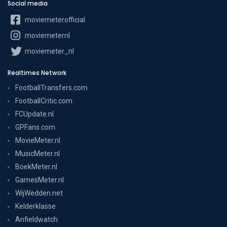
Social media
moviemeterofficial
moviemeternl
moviemeter_nl
Realtimes Network
FootballTransfers.com
FootballCritic.com
FCUpdate.nl
GPFans.com
MovieMeter.nl
MusicMeter.nl
BoekMeter.nl
GamesMeter.nl
WijWedden.net
Kelderklasse
Anfieldwatch