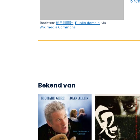
6 rea
Rechten:
朝日新聞社
,
Public domain
, via
Wikimedia Commons
.
Bekend van