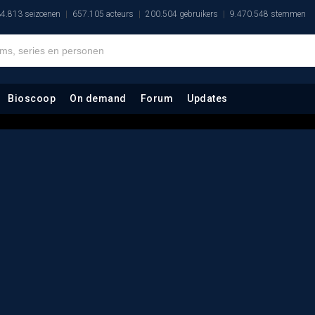
4.813 seizoenen
657.105 acteurs
200.504 gebruikers
9.470.548 stemmen
Bioscoop
On demand
Forum
Updates