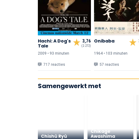
Hachi: A Dog's
Onibaba
3,76
Tale
(2.272)
2009 • 93 min
uten
1964 • 103 min
uten
717 reacties
57 reacties
Samengewerkt met
Chikage
Chishû Ryû
Awashima