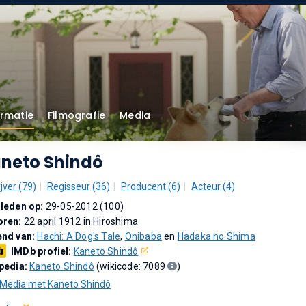
ormatie
Filmografie
Media
neto Shindô
jver (79)
Regisseur (36)
Producent (6)
Acteur (4)
leden op:
29-05-2012 (100)
oren:
22 april 1912 in Hiroshima
end van:
Hachi: A Dog's Tale
,
Onibaba
en
Hadaka no Shima
IMDb profiel:
Kaneto Shindô
pedia:
Kaneto Shindô
(wikicode: 7089
)
Media met Kaneto Shindô