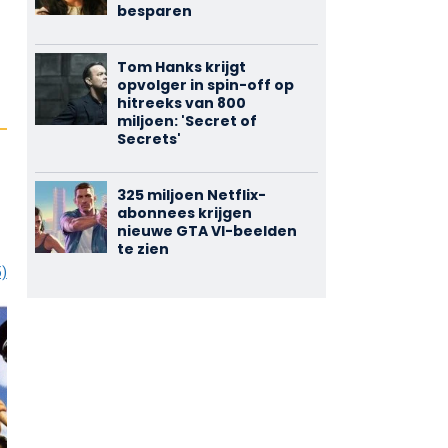
besparen
Tom Hanks krijgt
opvolger in spin-off op
hitreeks van 800
miljoen: 'Secret of
Secrets'
325 miljoen Netflix-
abonnees krijgen
nieuwe GTA VI-beelden
te zien
5)