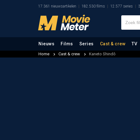
17.361 nieuwsartikelen
182.530 films
12.577 series
3
Nieuws
Films
Series
Cast & crew
TV
Home
Cast & crew
Kaneto Shindô