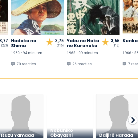
Hadaka no
Yabu no Naka
Kenka 
3,77
3,75
3,65
Shima
no Kuroneko
(223)
(115)
(112)
1960 • 94 min
uten
1968 • 99 min
uten
1966 • 8
70 reacties
26 reacties
7 rea
Nobuhiko
Isuzu Yamada
Ôbayashi
Daijirô Harada