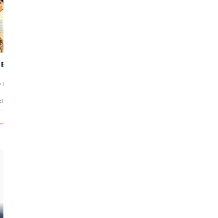
Erejî
Manji
Hachikô
3,30
3,45
Monogatari
(32)
(29)
6 min
uten
1964 • 91 min
uten
1987 • 107 min
uten
cties
6 reacties
27 reacties
Tokuko
Shôhei Imamura
Watanabe
Hikaru Haya