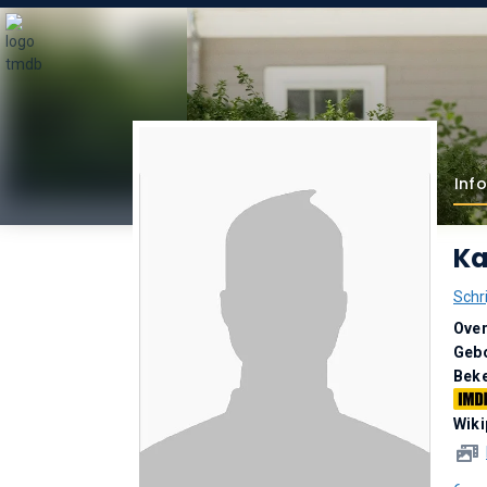
Inf
Ka
Schri
Over
Geb
Bek
Wiki