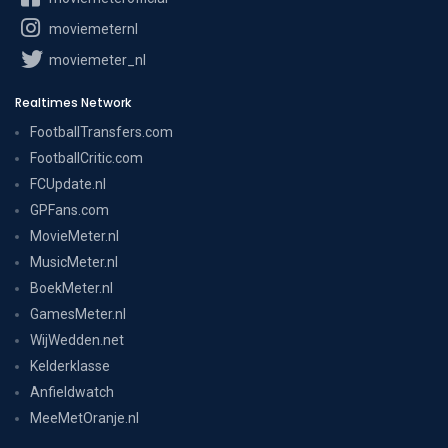
moviemeternl
moviemeter_nl
Realtimes Network
FootballTransfers.com
FootballCritic.com
FCUpdate.nl
GPFans.com
MovieMeter.nl
MusicMeter.nl
BoekMeter.nl
GamesMeter.nl
WijWedden.net
Kelderklasse
Anfieldwatch
MeeMetOranje.nl