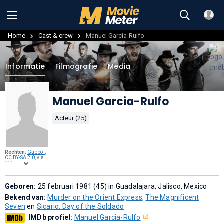
Home
Cast & crew
Manuel Garcia-Rulfo
Informatie
Filmografie
Media
Manuel Garcia-Rulfo
Acteur (25)
Rechten:
GabboT
,
CC BY-SA 2.0
, via
Wikimedia
Commons
.
Geboren:
25 februari 1981 (45) in Guadalajara, Jalisco, Mexico
Bekend van:
Murder on the Orient Express
,
The Magnificent
Seven
en
Sicario: Day of the Soldado
IMDb profiel:
Manuel Garcia-Rulfo