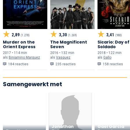
2,89
3,30
3,41
(1.278)
(1.269)
(980)
Murder on the
The Magnificent
Sicario: Day of
Orient Express
Seven
Soldado
2017 • 114 min
2016 • 132 min
2018 • 122 min
als
Biniamino Marquez
als
Vasquez
als
Gallo
184 reacties
235 reacties
158 reacties
Samengewerkt met
Jonathan
Gael García