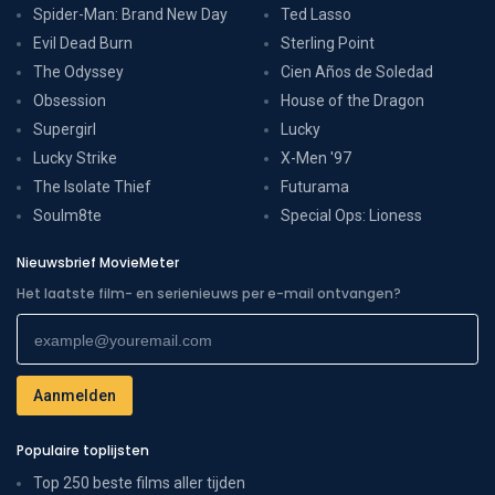
Spider-Man: Brand New Day
Ted Lasso
Evil Dead Burn
Sterling Point
The Odyssey
Cien Años de Soledad
Obsession
House of the Dragon
Supergirl
Lucky
Lucky Strike
X-Men '97
The Isolate Thief
Futurama
Soulm8te
Special Ops: Lioness
Nieuwsbrief MovieMeter
Het laatste film- en serienieuws per e-mail ontvangen?
Populaire toplijsten
Top 250 beste films aller tijden