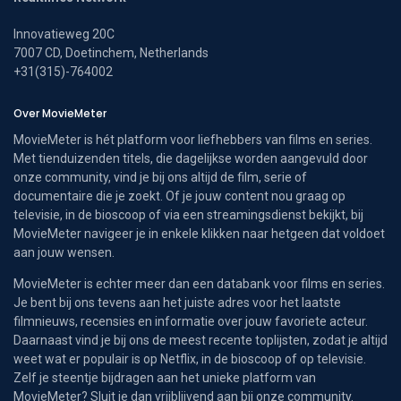
Innovatieweg 20C
7007 CD, Doetinchem, Netherlands
+31(315)-764002
Over MovieMeter
MovieMeter is hét platform voor liefhebbers van films en series.
Met tienduizenden titels, die dagelijkse worden aangevuld door
onze community, vind je bij ons altijd de film, serie of
documentaire die je zoekt. Of je jouw content nou graag op
televisie, in de bioscoop of via een streamingsdienst bekijkt, bij
MovieMeter navigeer je in enkele klikken naar hetgeen dat voldoet
aan jouw wensen.
MovieMeter is echter meer dan een databank voor films en series.
Je bent bij ons tevens aan het juiste adres voor het laatste
filmnieuws, recensies en informatie over jouw favoriete acteur.
Daarnaast vind je bij ons de meest recente toplijsten, zodat je altijd
weet wat er populair is op Netflix, in de bioscoop of op televisie.
Zelf je steentje bijdragen aan het unieke platform van
MovieMeter? Sluit je dan vrijblijvend aan bij onze community.