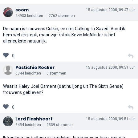
soom
15 augustus 2008, 09:47 uur
24933 berichten
2762 stemmen
De naam is trouwens Culkin, en niet Culking. In Saved! Vond ik
hem wel erg leuk, maar zijn rol als Kevin McAllister is het
allerleukste natuurlijk.
0
Pastichio Rocker
15 augustus 2008, 09:51 uur
6344 berichten
0 stemmen
Waar is Haley Joel Osment (dat huiljong uit The Sixth Sense)
trouwens gebleven?
0
Lord Flashheart
15 augustus 2008, 09:51 uur
6454 berichten
2339 stemmen
Ik ken hem ook alleen als kindster. Jammer voor hem, maar ik