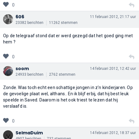
0
606
11 februari 2012, 21:17 uur
23382 berichten
11262 stemmen
Op de telegraaf stond dat er werd gezegd dat het goed ging met
hem ?
0
soom
14 februari 2012, 12:42 uur
24933 berichten
2762 stemmen
Zonde. Was toch echt een schattige jongen in z'n kinderjaren. Op
de gevoelige plaat wel, althans.. En ik blijf erbij, dat hij best leuk
speelde in Saved. Daarom is het ook triest te lezen dat hij
verslaafd is.
0
SelmaDuim
14 februari 2012, 18:37 uur
4907 berichten
732 stemmen