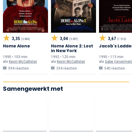
3,35
3,04
3,67
(3.844)
(3.087)
(1.510)
Home Alone
Home Alone 2: Lost
Jacob's Ladde
in New York
1990 • 103 min
1992 • 120 min
1990 • 113 min
als
Kevin McCallister
als
Kevin McCallister
als
Gabe (onvermeld
594 reacties
334 reacties
540 reacties
Samengewerkt met