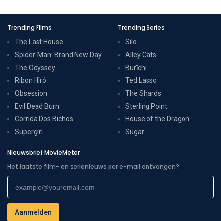
Trending Films
Trending Series
The Last House
Silo
Spider-Man: Brand New Day
Alley Cats
The Odyssey
Burīchi
Ribon Hîrô
Ted Lasso
Obsession
The Shards
Evil Dead Burn
Sterling Point
Corrida Dos Bichos
House of the Dragon
Supergirl
Sugar
Nieuwsbrief MovieMeter
Het laatste film- en serienieuws per e-mail ontvangen?