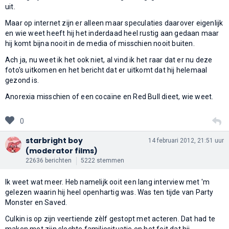
uit.
Maar op internet zijn er alleen maar speculaties daarover eigenlijk
en wie weet heeft hij het inderdaad heel rustig aan gedaan maar
hij komt bijna nooit in de media of misschien nooit buiten.
Ach ja, nu weet ik het ook niet, al vind ik het raar dat er nu deze
foto's uitkomen en het bericht dat er uitkomt dat hij helemaal
gezond is.
Anorexia misschien of een cocaïne en Red Bull dieet, wie weet.
0
starbright boy
14 februari 2012, 21:51 uur
(moderator films)
22636 berichten
5222 stemmen
Ik weet wat meer. Heb namelijk ooit een lang interview met 'm
gelezen waarin hij heel openhartig was. Was ten tijde van Party
Monster en Saved.
Culkin is op zijn veertiende zèlf gestopt met acteren. Dat had te
maken met zijn slechte familiesituatie en het feit dat hij