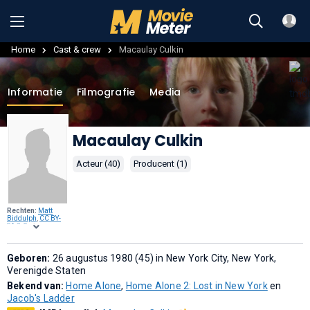
Home
Cast & crew
Macaulay Culkin
Informatie
Filmografie
Media
Macaulay Culkin
Acteur (40)
Producent (1)
Rechten:
Matt
Biddulph
,
CC BY-
SA 2.0
, via
Wikimedia
Commons
.
Geboren:
26 augustus 1980 (45) in New York City, New York,
Verenigde Staten
Bekend van:
Home Alone
,
Home Alone 2: Lost in New York
en
Jacob's Ladder