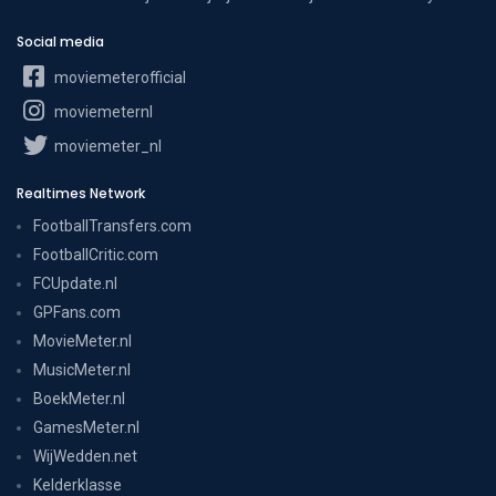
Social media
moviemeterofficial
moviemeternl
moviemeter_nl
Realtimes Network
FootballTransfers.com
FootballCritic.com
FCUpdate.nl
GPFans.com
MovieMeter.nl
MusicMeter.nl
BoekMeter.nl
GamesMeter.nl
WijWedden.net
Kelderklasse