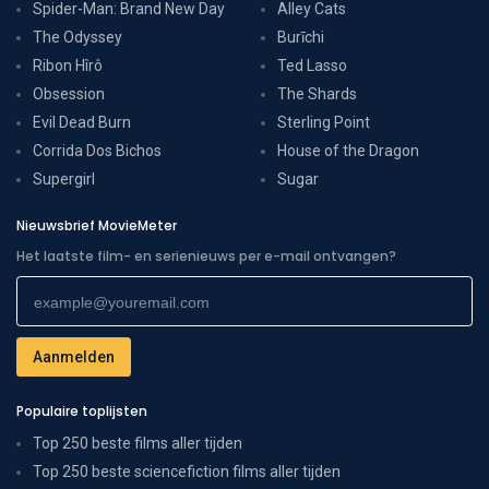
Spider-Man: Brand New Day
Alley Cats
The Odyssey
Burīchi
Ribon Hîrô
Ted Lasso
Obsession
The Shards
Evil Dead Burn
Sterling Point
Corrida Dos Bichos
House of the Dragon
Supergirl
Sugar
Nieuwsbrief MovieMeter
Het laatste film- en serienieuws per e-mail ontvangen?
Populaire toplijsten
Top 250 beste films aller tijden
Top 250 beste sciencefiction films aller tijden