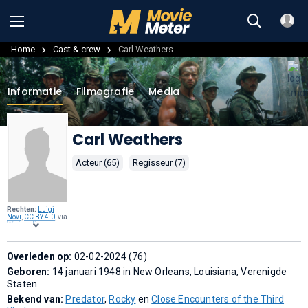
Home
Cast & crew
Carl Weathers
Informatie
Filmografie
Media
Carl Weathers
Acteur (65)
Regisseur (7)
Rechten:
Luigi
Novi
,
CC BY 4.0
, via
Wikimedia
Commons
.
Overleden op:
02-02-2024 (76)
Geboren:
14 januari 1948 in New Orleans, Louisiana, Verenigde
Staten
Bekend van:
Predator
,
Rocky
en
Close Encounters of the Third