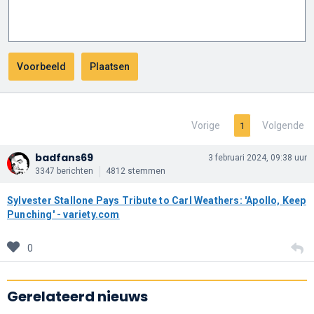
Vorige
Volgende
1
badfans69
3 februari 2024, 09:38 uur
3347 berichten
4812 stemmen
Sylvester Stallone Pays Tribute to Carl Weathers: 'Apollo, Keep
Punching' - variety.com
0
Gerelateerd nieuws