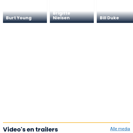
Brigitte
Burt Young
Nielsen
Bill Duke
Video's en trailers
Alle media