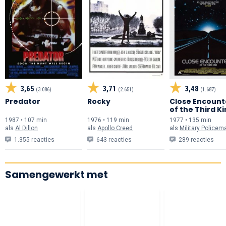
3,65
3,71
3,48
(3.086)
(2.651)
(1.687)
Predator
Rocky
Close Encount
of the Third K
1987 • 107 min
1976 • 119 min
1977 • 135 min
als
Al Dillon
als
Apollo Creed
als
Military Policem
1.355 reacties
643 reacties
289 reacties
Samengewerkt met