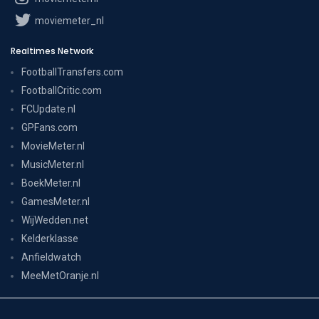
moviemeter_nl
Realtimes Network
FootballTransfers.com
FootballCritic.com
FCUpdate.nl
GPFans.com
MovieMeter.nl
MusicMeter.nl
BoekMeter.nl
GamesMeter.nl
WijWedden.net
Kelderklasse
Anfieldwatch
MeeMetOranje.nl