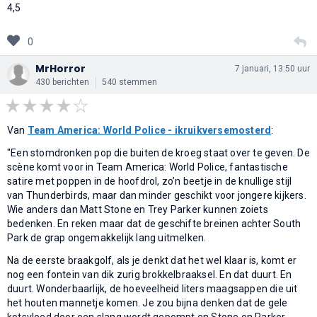
4,5
0
MrHorror
7 januari, 13:50 uur
430 berichten
540 stemmen
Van
Team America: World Police - ikruikversemosterd
:
"Een stomdronken pop die buiten de kroeg staat over te geven. De
scène komt voor in Team America: World Police, fantastische
satire met poppen in de hoofdrol, zo’n beetje in de knullige stijl
van Thunderbirds, maar dan minder geschikt voor jongere kijkers.
Wie anders dan Matt Stone en Trey Parker kunnen zoiets
bedenken. En reken maar dat de geschifte breinen achter South
Park de grap ongemakkelijk lang uitmelken.
Na de eerste braakgolf, als je denkt dat het wel klaar is, komt er
nog een fontein van dik zurig brokkelbraaksel. En dat duurt. En
duurt. Wonderbaarlijk, de hoeveelheid liters maagsappen die uit
het houten mannetje komen. Je zou bijna denken dat de gele
kotsvloed door een slang wordt gepompt en Stone en Parker