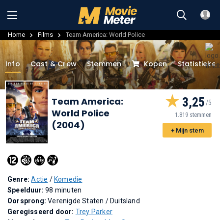
Home
Films
Team America: World Police
Info
Cast & Crew
Stemmen
Kopen
Statistieke
3,25
Team America:
World Police
1.819 stemmen
(2004)
+ Mijn stem
Genre:
Actie
/
Komedie
Speelduur:
98 minuten
Oorsprong:
Verenigde Staten / Duitsland
Geregisseerd door:
Trey Parker