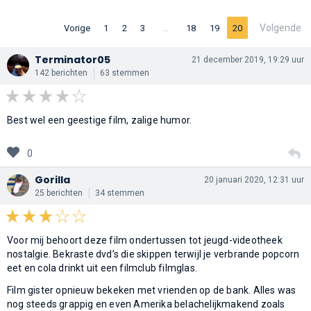
…
Volgende
Vorige
1
2
3
18
19
20
Terminator05
21 december 2019, 19:29 uur
142 berichten
63 stemmen
Best wel een geestige film, zalige humor.
0
Gorilla
20 januari 2020, 12:31 uur
25 berichten
34 stemmen
Voor mij behoort deze film ondertussen tot jeugd-videotheek
nostalgie. Bekraste dvd’s die skippen terwijl je verbrande popcorn
eet en cola drinkt uit een filmclub filmglas.
Film gister opnieuw bekeken met vrienden op de bank. Alles was
nog steeds grappig en even Amerika belachelijkmakend zoals