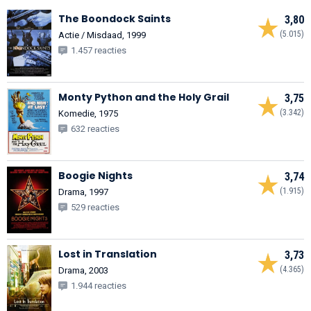
The Boondock Saints
3,80
(5.015)
Actie / Misdaad, 1999
1.457 reacties
Monty Python and the Holy Grail
3,75
(3.342)
Komedie, 1975
632 reacties
Boogie Nights
3,74
(1.915)
Drama, 1997
529 reacties
Lost in Translation
3,73
(4.365)
Drama, 2003
1.944 reacties