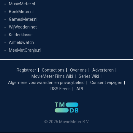
MusicMeter.nl
BoekMeter.nl
GamesMeter.nl
WijWedden.net
Kelderklasse
Anfieldwatch
MeeMetOranje.nl
Registreer
Contact ons
Over ons
Adverteren
MovieMeter Films Wiki
Series Wiki
Algemene voorwaarden en privacybeleid
Consent wijzigen
RSS Feeds
API
© 2026 MovieMeter B.V.