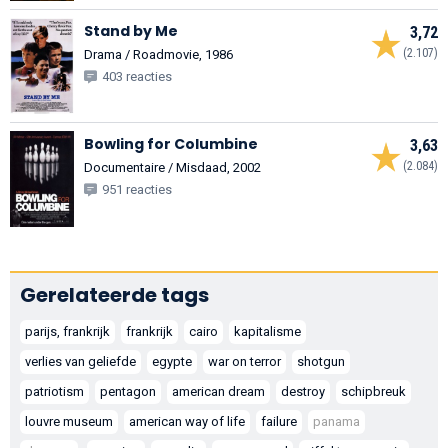
Stand by Me
3,72
(2.107)
Drama / Roadmovie, 1986
403 reacties
Bowling for Columbine
3,63
(2.084)
Documentaire / Misdaad, 2002
951 reacties
Gerelateerde tags
parijs, frankrijk
frankrijk
cairo
kapitalisme
verlies van geliefde
egypte
war on terror
shotgun
patriotism
pentagon
american dream
destroy
schipbreuk
louvre museum
american way of life
failure
panama