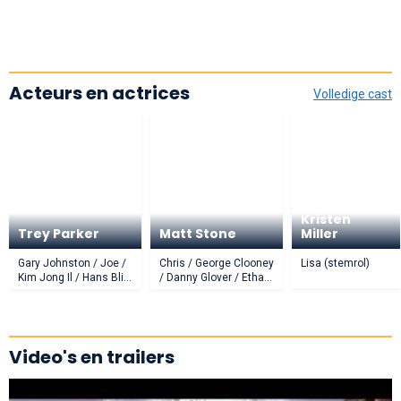
Acteurs en actrices
Volledige cast
Kristen
Trey Parker
Matt Stone
Miller
Gary Johnston / Joe /
Chris / George Clooney
Lisa (stemrol)
Kim Jong Il / Hans Blix
/ Danny Glover / Ethan
/ Carson / Matt Damon
Hawke (stemrol)
/ Drunk in Bar / Tim
Robbins / Sean Penn /
Michael Moore / Helen
Hunt / Susan Sarandon
Video's en trailers
(stemrol)