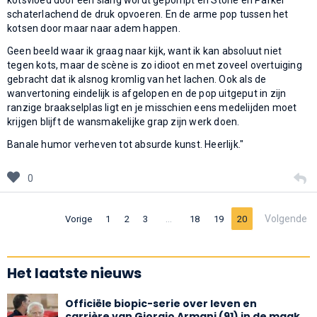
schaterlachend de druk opvoeren. En de arme pop tussen het
kotsen door maar naar adem happen.
Geen beeld waar ik graag naar kijk, want ik kan absoluut niet
tegen kots, maar de scène is zo idioot en met zoveel overtuiging
gebracht dat ik alsnog kromlig van het lachen. Ook als de
wanvertoning eindelijk is afgelopen en de pop uitgeput in zijn
ranzige braakselplas ligt en je misschien eens medelijden moet
krijgen blijft de wansmakelijke grap zijn werk doen.
Banale humor verheven tot absurde kunst. Heerlijk."
0
…
Volgende
Vorige
1
2
3
18
19
20
Het laatste nieuws
Officiële biopic-serie over leven en
carrière van Giorgio Armani (91) in de maak