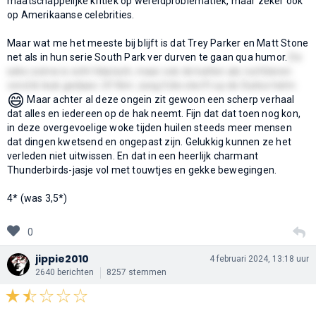
maatschappelijke kritiek op wereldproblematiek, maar zeker ook
op Amerikaanse celebrities.
Maar wat me het meeste bij blijft is dat Trey Parker en Matt Stone
net als in hun serie South Park ver durven te gaan qua humor.
De
seks-scène is echt hilarisch, maar ook de katten als roofdieren
vond ik leuk gedaan. Of Kim-Jung Il die sterft op de Duitse helm
😄
Maar achter al deze ongein zit gewoon een scherp verhaal
dat alles en iedereen op de hak neemt. Fijn dat dat toen nog kon,
in deze overgevoelige woke tijden huilen steeds meer mensen
dat dingen kwetsend en ongepast zijn. Gelukkig kunnen ze het
verleden niet uitwissen. En dat in een heerlijk charmant
Thunderbirds-jasje vol met touwtjes en gekke bewegingen.
4* (was 3,5*)
0
jippie2010
4 februari 2024, 13:18 uur
2640 berichten
8257 stemmen