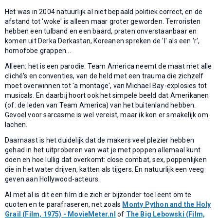
Het was in 2004 natuurlijk al niet bepaald politiek correct, en de
afstand tot 'woke' is alleen maar groter geworden. Terroristen
hebben een tulband en een baard, praten onverstaanbaar en
komen uit Derka Derkastan, Koreanen spreken de 'l' als een 'r',
homofobe grappen...
Alleen: het is een parodie. Team America neemt de maat met alle
cliché's en conventies, van de held met een trauma die zichzelf
moet overwinnen tot 'a montage', van Michael Bay-explosies tot
musicals. En daarbij hoort ook het simpele beeld dat Amerikanen
(of: de leden van Team America) van het buitenland hebben.
Gevoel voor sarcasme is wel vereist, maar ik kon er smakelijk om
lachen.
Daarnaast is het duidelijk dat de makers veel plezier hebben
gehad in het uitproberen van wat je met poppen allemaal kunt
doen en hoe lullig dat overkomt: close combat, sex, poppenlijken
die in het water drijven, katten als tijgers. En natuurlijk een veeg
geven aan Hollywood-acteurs.
Al met al is dit een film die zich er bijzonder toe leent om te
quoten en te parafraseren, net zoals
Monty Python and the Holy
Grail (Film, 1975) - MovieMeter.nl
of
The Big Lebowski (Film,