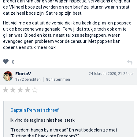
brengt aan Kim Jong voor wapeninspectie, vervolgens dreigt dat
de VN heel boos zal worden en een brief zal sturen waarin staat
dat ze heel boos zijn. Satire op zijn best.
Het viel me op dat uit de versie die ik nu keek de plas-en poepsex
uit de bedscene was gehaald. Terwijl dat stukje toch ook om te
gillen was. Bloed en kots, naast talloze seksgrappen, waren
evengoed geen probleem voor de censuur. Met poppen kan
opeens een stuk meer ook.
0
FlorisV
24 februari 2020, 21:22 uur
1872 berichten
804 stemmen
Captain Pervert schreef
:
Ik vind de taglines niet heel sterk.
"Freedom hangs by a thread" En wat bedoelen ze met
"Putting the F back into Freedom?"