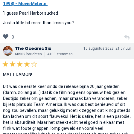
1998) - MovieMeter.nl
.
"I guess Pearl Harbor sucked
Just a little bit more than I miss you"!
0
The Oceanic Six
15 augustus 2023, 21:57 uur
60502 berichten
4103 stemmen
MATT DAMON!
Dit was de eerste keer sinds de release bijna 20 jaar geleden
(damn, zo lang al...) dat ik de film nog eens opnieuw heb gezien.
Destijds zeker om gelachen, maar smaak kan veranderen, zeker
bij iets plats als Team America. Ik was dus best benieuwd of dit
nog zou bevallen, maar gelukkig moet ik zeggen dat ik nog steeds
kan lachen om dit soort flauwekul. Het is satire, het is een parodie,
het is absurditeit. Maar het steekt echt heel goed in elkaar met
flink wat foute grappen, lomp geweld en vooral veel