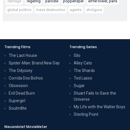
damage
regering
parodie
poppenspel
eiffel tower, paris
global politics
mass destruction
agents
shotguns
Trending Films
Trending Series
The Last House
Silo
Spider-Man: Brand New Day
Alley Cats
The Odyssey
The Shards
Corrida Dos Bichos
Ted Lasso
Obsession
Sugar
Evil Dead Burn
Stuart Fails to Save the
Universe
Supergirl
My Life with the Walter Boys
Soulm8te
Sterling Point
Nieuwsbrief MovieMeter