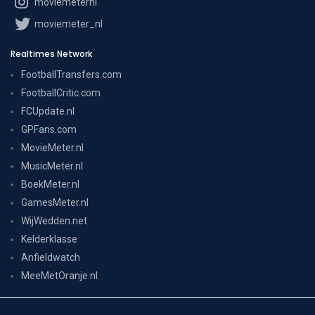
moviemeternl
moviemeter_nl
Realtimes Network
FootballTransfers.com
FootballCritic.com
FCUpdate.nl
GPFans.com
MovieMeter.nl
MusicMeter.nl
BoekMeter.nl
GamesMeter.nl
WijWedden.net
Kelderklasse
Anfieldwatch
MeeMetOranje.nl