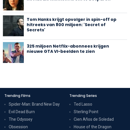
Tom Hanks krijgt opvolger in spin-off op
hitreeks van 800 miljoen: 'Secret of
Secrets'
325 miljoen Netflix-abonnees krijgen
nieuwe GTA VI-beelden te zien
Trending Films
Trending Series
Spider-Man: Brand New Day
Ted Lasso
Evil Dead Burn
Sterling Point
The Odyssey
Cien Años de Soledad
Obsession
House of the Dragon