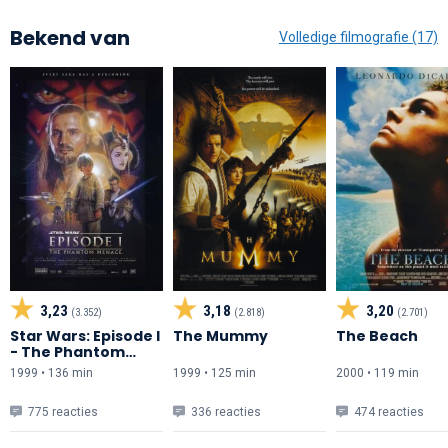
Bekend van
Volledige filmografie (17)
3,23
3,18
3,20
(3.352)
(2.818)
(2.701)
Star Wars: Episode I
The Mummy
The Beach
- The Phantom
Menace
1999 • 136 min
1999 • 125 min
2000 • 119 min
775 reacties
336 reacties
474 reacties