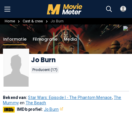
Home
Cast & crew
Jo Burn
Informatie
Filmografie
Media
Jo Burn
Producent (17)
Bekend van:
Star Wars: Episode I - The Phantom Menace
,
The
Mummy
en
The Beach
IMDb profiel:
Jo Burn