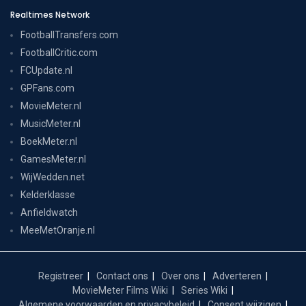
Realtimes Network
FootballTransfers.com
FootballCritic.com
FCUpdate.nl
GPFans.com
MovieMeter.nl
MusicMeter.nl
BoekMeter.nl
GamesMeter.nl
WijWedden.net
Kelderklasse
Anfieldwatch
MeeMetOranje.nl
Registreer
Contact ons
Over ons
Adverteren
MovieMeter Films Wiki
Series Wiki
Algemene voorwaarden en privacybeleid
Consent wijzigen