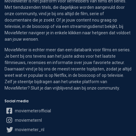
MovieMeter is hét platform voor liefhebbers van films en series.
Met tienduizenden titels, die dagelijkse worden aangevuld door
onze community, vind je bij ons altijd de film, serie of
documentaire die je zoekt. Of je jouw content nou graag op
televisie, in de bioscoop of via een streamingsdienst bekijkt, bij
MovieMeter navigeer je in enkele klikken naar hetgeen dat voldoet
aan jouw wensen.
MovieMeter is echter meer dan een databank voor films en series.
Je bent bij ons tevens aan het juiste adres voor het laatste
filmnieuws, recensies en informatie over jouw favoriete acteur.
Daarnaast vind je bij ons de meest recente toplijsten, zodat je altijd
weet wat er populair is op Netflix, in de bioscoop of op televisie.
Zelf je steentje bijdragen aan het unieke platform van
MovieMeter? Sluit je dan vrijblijvend aan bij onze community.
Social media
moviemeterofficial
moviemeternl
moviemeter_nl