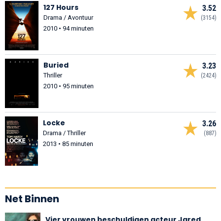
127 Hours
3.52
Drama / Avontuur
(3154)
2010 • 94 minuten
Buried
3.23
Thriller
(2424)
2010 • 95 minuten
Locke
3.26
Drama / Thriller
(887)
2013 • 85 minuten
Net Binnen
Vier vrouwen beschuldigen acteur Jared