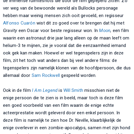
de immense ruimteshots die door de film gepeperd zitten. Zo
ver weg van de bewoonde wereld als Bullocks personage
hebben maar weinig mensen zich ooit gevoeld, en regisseur
Alfonso Cuarón
wist dit zo goed over te brengen dat hij met
Gravity
een Oscar voor beste regisseur won. In
Moon
,
een film
waarin een astronaut drie jaar lang alleen op de maan leeft om
helium-3 te mijnen, zie je vooral dat die eenzaamheid iemand
ook gek kan maken. Hoewel er wel tegenspelers zijn in deze
film, zit het toch wat anders dan bij veel andere films: de
tegenspelers zijn namelijk klonen van de hoofdpersoon, die dus
allemaal door
Sam Rockwell
gespeeld worden.
Ook in de film
I Am Legend
is
Will Smith
misschien niet de
enige persoon die te zien is in beeld, maar toch is deze film
een goed voorbeeld van een film waarin de enige echte
acteerprestatie wordt geleverd door een enkel persoon. In
deze film is namelijk te zien hoe Dr. Neville, klaarblijkelijk de
enige overlever in een zombie-apocalyps, samen met zijn hond