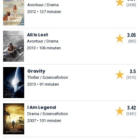
Avontuur / Drama
(2690)
2012 • 127 minuten
All Is Lost
3.05
Avontuur / Drama
(835)
2013 • 106 minuten
Gravity
3.5
Thriller / Sciencefiction
(3315)
2013 • 91 minuten
I Am Legend
3.42
Drama / Sciencefiction
(5401)
2007 • 101 minuten