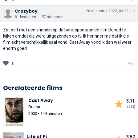
Crazyboy
28 augustus 2022, 03:23 uur
81 berichten
57 stemmen
Zat ooit met een vriendin op de bank spontaan de film Buried te
kijken omdat die werd uitgezonden op tv. Ik herinner me dat ik die
film echt verschrikkelijk saai vond. Cast Away vond ik dan wel weer
enorm goed.
0
Gerelateerde films
Cast Away
3.71
Drama
(4413)
2000 • 144 minuten
Life of Pi
3.57