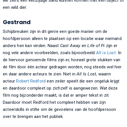
we zelfs een eenzijdige band kunnen vormen met een object of
een wild dier.
Gestrand
Schipbreuken zijn in dit genre een goede manier om de
hoofdpersoon alleen te plaatsen op een locatie waar niemand
anders hen kan vinden. Naast
Cast Away
en
Life of Pi
zijn er
nog vele andere voorbeelden, zoals bijvoorbeeld
All is Lost
.
In
de hiervoor genoemde films zijn er, hoewel grote stukken van
de film door één acteur gedragen worden, nog steeds wel hier
en daar andere acteurs te zien. Niet in
All Is Lost,
waarin
acteur
Robert Redford
een zeiler speelt die een ongeluk krijgt
en daardoor compleet op zichzelf is aangewezen. Wat deze
film nog bijzonderder maakt, is dat er amper tekst in zit.
Daardoor moet Redford het compleet hebben van zijn
acteerskills in stilte om de gevoelens van de hoofdpersoon
over te brengen aan het publiek.