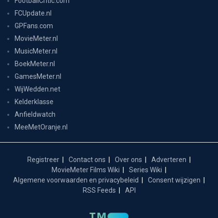
FootballCritic.com
FCUpdate.nl
GPFans.com
MovieMeter.nl
MusicMeter.nl
BoekMeter.nl
GamesMeter.nl
WijWedden.net
Kelderklasse
Anfieldwatch
MeeMetOranje.nl
Registreer
Contact ons
Over ons
Adverteren
MovieMeter Films Wiki
Series Wiki
Algemene voorwaarden en privacybeleid
Consent wijzigen
RSS Feeds
API