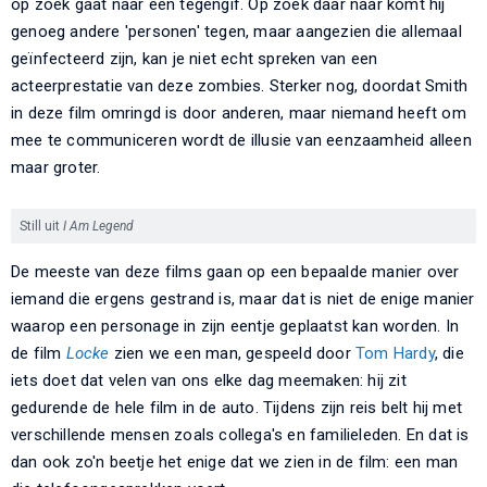
op zoek gaat naar een tegengif. Op zoek daar naar komt hij
genoeg andere 'personen' tegen, maar aangezien die allemaal
geïnfecteerd zijn, kan je niet echt spreken van een
acteerprestatie van deze zombies. Sterker nog, doordat Smith
in deze film omringd is door anderen, maar niemand heeft om
mee te communiceren wordt de illusie van eenzaamheid alleen
maar groter.
Still uit
I Am Legend
De meeste van deze films gaan op een bepaalde manier over
iemand die ergens gestrand is, maar dat is niet de enige manier
waarop een personage in zijn eentje geplaatst kan worden. In
de film
Locke
zien we een man, gespeeld door
Tom Hardy
, die
iets doet dat velen van ons elke dag meemaken: hij zit
gedurende de hele film in de auto. Tijdens zijn reis belt hij met
verschillende mensen zoals collega's en familieleden. En dat is
dan ook zo'n beetje het enige dat we zien in de film: een man