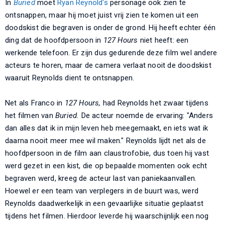
In
Buried
moet
Ryan Reynold's
personage ook zien te
ontsnappen, maar hij moet juist vrij zien te komen uit een
doodskist die begraven is onder de grond. Hij heeft echter één
ding dat de hoofdpersoon in
127 Hours
niet heeft: een
werkende telefoon. Er zijn dus gedurende deze film wel andere
acteurs te horen, maar de camera verlaat nooit de doodskist
waaruit Reynolds dient te ontsnappen.
Net als Franco in
127 Hours,
had Reynolds het zwaar tijdens
het filmen van
Buried.
De acteur noemde de ervaring: "Anders
dan alles dat ik in mijn leven heb meegemaakt, en iets wat ik
daarna nooit meer mee wil maken." Reynolds lijdt net als de
hoofdpersoon in de film aan claustrofobie, dus toen hij vast
werd gezet in een kist, die op bepaalde momenten ook echt
begraven werd, kreeg de acteur last van paniekaanvallen.
Hoewel er een team van verplegers in de buurt was, werd
Reynolds daadwerkelijk in een gevaarlijke situatie geplaatst
tijdens het filmen. Hierdoor leverde hij waarschijnlijk een nog