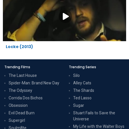
Locke (2013)
Trending Films
Trending Series
The Last House
Silo
Spider-Man: Brand New Day
Alley Cats
The Odyssey
The Shards
Corrida Dos Bichos
Ted Lasso
Obsession
Sugar
Evil Dead Burn
Stuart Fails to Save the
Universe
Supergirl
My Life with the Walter Boys
Soulm8te