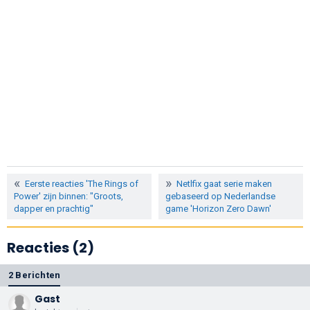
Eerste reacties 'The Rings of
Netlfix gaat serie maken
Power' zijn binnen: "Groots,
gebaseerd op Nederlandse
dapper en prachtig"
game 'Horizon Zero Dawn'
Reacties (2)
2 Berichten
Gast