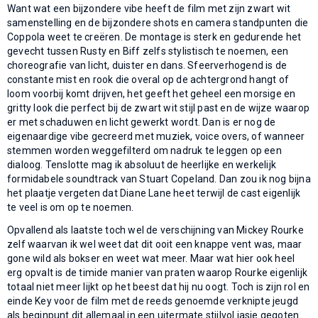
Want wat een bijzondere vibe heeft de film met zijn zwart wit
samenstelling en de bijzondere shots en camera standpunten die
Coppola weet te creëren. De montage is sterk en gedurende het
gevecht tussen Rusty en Biff zelfs stylistisch te noemen, een
choreografie van licht, duister en dans. Sfeerverhogend is de
constante mist en rook die overal op de achtergrond hangt of
loom voorbij komt drijven, het geeft het geheel een morsige en
gritty look die perfect bij de zwart wit stijl past en de wijze waarop
er met schaduwen en licht gewerkt wordt. Dan is er nog de
eigenaardige vibe gecreerd met muziek, voice overs, of wanneer
stemmen worden weggefilterd om nadruk te leggen op een
dialoog. Tenslotte mag ik absoluut de heerlijke en werkelijk
formidabele soundtrack van Stuart Copeland. Dan zou ik nog bijna
het plaatje vergeten dat Diane Lane heet terwijl de cast eigenlijk
te veel is om op te noemen.
Opvallend als laatste toch wel de verschijning van Mickey Rourke
zelf waarvan ik wel weet dat dit ooit een knappe vent was, maar
gone wild als bokser en weet wat meer. Maar wat hier ook heel
erg opvalt is de timide manier van praten waarop Rourke eigenlijk
totaal niet meer lijkt op het beest dat hij nu oogt. Toch is zijn rol en
einde Key voor de film met de reeds genoemde verknipte jeugd
als beginpunt dit allemaal in een uitermate stijlvol jasje gegoten.