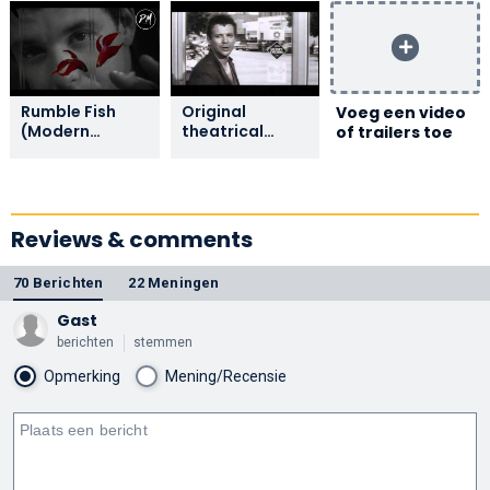
Rumble Fish
Original
Voeg een video
(Modern
theatrical
of trailers toe
Trailer)
trailer
Reviews & comments
70 Berichten
22 Meningen
Gast
berichten
stemmen
Opmerking
Mening/Recensie