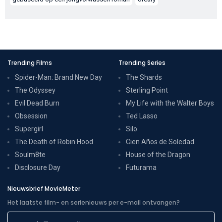
Trending Films
Trending Series
Spider-Man: Brand New Day
The Shards
The Odyssey
Sterling Point
Evil Dead Burn
My Life with the Walter Boys
Obsession
Ted Lasso
Supergirl
Silo
The Death of Robin Hood
Cien Años de Soledad
Soulm8te
House of the Dragon
Disclosure Day
Futurama
Nieuwsbrief MovieMeter
Het laatste film- en serienieuws per e-mail ontvangen?