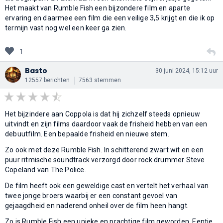
Het maakt van Rumble Fish een bijzondere film en aparte
ervaring en daarmee een film die een veilige 3,5 krijgt en die ik op
termijn vast nog wel een keer ga zien.
1
Basto
30 juni 2024, 15:12 uur
12557 berichten
7563 stemmen
Het bijzindere aan Coppola is dat hij zichzelf steeds opnieuw
uitvindt en zijn films daardoor vaak de frisheid hebben van een
debuutfilm. Een bepaalde frisheid en nieuwe stem.
Zo ook met deze Rumble Fish. In schitterend zwart wit en een
puur ritmische soundtrack verzorgd door rock drummer Steve
Copeland van The Police.
De film heeft ook een geweldige cast en vertelt het verhaal van
twee jonge broers waarbij er een constant gevoel van
gejaagdheid en naderend onheil over de film heen hangt.
Zo is Rumble Fish een unieke en prachtige film geworden. Eentje