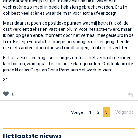
cinematografisch pareltje. Ik denk niet dat ik al vaker een
vechtscène zo mooi in beeld heb zien gebracht worden. Er zijn
ook best veel scènes waar de mist voor extra sfeer zorgt.
Maar daar stoppen de positieve punten wat mij betreft. oké, de
cast verdient zeker en vast een pluim voor het acteerwerk, maar
ik ben op geen enkel moment door het verhaal meegesleurd in de
film. Het zijn vooral stereotiepe personages uit een jeugdbende
die niets anders doen dan wat rondhangen, drinken en vechten.
Er had zeker een hoge score ingezeten als het verhaal me meer
kon boeien, want qua sfeer is het zeker genieten. Ook leuk om de
jonge Nicolas Cage en Chris Penn aan het werk te zien.
3*
0
Volgende
Vorige
1
2
3
Het laatste nieuws