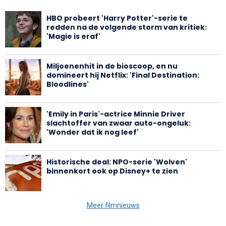
HBO probeert 'Harry Potter'-serie te
redden na de volgende storm van kritiek:
'Magie is eraf'
Miljoenenhit in de bioscoop, en nu
domineert hij Netflix: 'Final Destination:
Bloodlines'
'Emily in Paris'-actrice Minnie Driver
slachtoffer van zwaar auto-ongeluk:
'Wonder dat ik nog leef'
Historische deal: NPO-serie 'Wolven'
binnenkort ook op Disney+ te zien
Meer filmnieuws