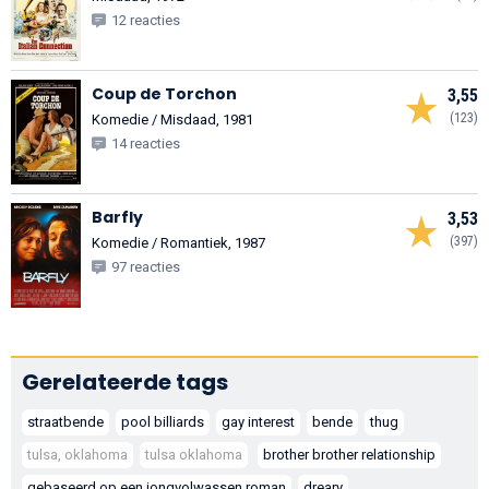
12 reacties
Coup de Torchon
3,55
(123)
Komedie / Misdaad, 1981
14 reacties
Barfly
3,53
(397)
Komedie / Romantiek, 1987
97 reacties
Gerelateerde tags
straatbende
pool billiards
gay interest
bende
thug
tulsa, oklahoma
tulsa oklahoma
brother brother relationship
gebaseerd op een jongvolwassen roman
dreary