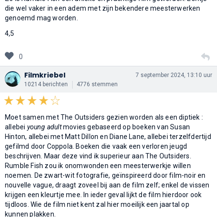
die wel vaker in een adem met zijn bekendere meesterwerken
genoemd mag worden.
4,5
0
Filmkriebel
7 september 2024, 13:10 uur
10214 berichten
4776 stemmen
Moet samen met The Outsiders gezien worden als een diptiek :
allebei
young adult
movies gebaseerd op boeken van Susan
Hinton, allebei met Matt Dillon en Diane Lane, allebei terzelfdertijd
gefilmd door Coppola. Boeken die vaak een verloren jeugd
beschrijven. Maar deze vind ik superieur aan The Outsiders.
Rumble Fish zou ik onomwonden een meesterwerkje willen
noemen. De zwart-wit fotografie, geïnspireerd door film-noir en
nouvelle vague, draagt zoveel bij aan de film zelf; enkel de vissen
krijgen een kleurtje mee. In ieder geval lijkt de film hierdoor ook
tijdloos. Wie de film niet kent zal hier moeilijk een jaartal op
kunnen plakken.