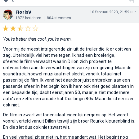
0
FlorisV
10 februari 2023, 21:59 uur
1872 berichten
804 stemmen
You're better than cool, you're warm.
Voor mij de meest intrigerende zin uit de trailer die ik er ooit van
zag. Uiteindelijk viel het me tegen. Ik had een broeierige,
sfeervolle film verwacht waarin Dillon zich probeert te
ontworstelen aan de verwachtingen van zijn omgeving. Maar de
soundtrack, hoewel muzikaal niet slecht, vond ik totaal niet
passen bij de film. Ik vond het daardoor juist ontbreken aan een
passende sfeer. In het begin kon ik hem ook niet goed plaatsen in
een bepaalde tijd, dacht eerst jaren 50, maar je ziet modernere
auto's en zelfs een arcade hal. Dus begin 80s. Maar die sfeer is er
ook niet.
De film in zwart wit tonen slaat eigenlijk nergens op. Het wordt
vooral verteld vanuit Dillon terwijl zijn broer Rourke kleurenblind is.
En die ziet dus ook niet zwart wit.
En veel verhaal zit er niet in, het meandert wat. Het begint nog