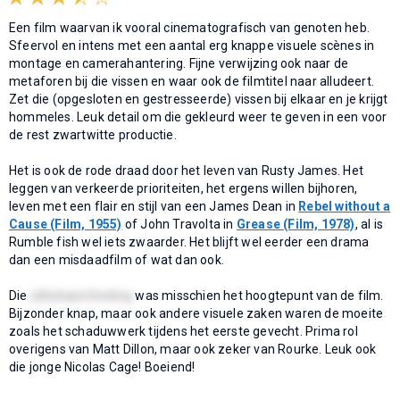
Een film waarvan ik vooral cinematografisch van genoten heb.
Sfeervol en intens met een aantal erg knappe visuele scènes in
montage en camerahantering. Fijne verwijzing ook naar de
metaforen bij die vissen en waar ook de filmtitel naar alludeert.
Zet die (opgesloten en gestresseerde) vissen bij elkaar en je krijgt
hommeles. Leuk detail om die gekleurd weer te geven in een voor
de rest zwartwitte productie.
Het is ook de rode draad door het leven van Rusty James. Het
leggen van verkeerde prioriteiten, het ergens willen bijhoren,
leven met een flair en stijl van een James Dean in
Rebel without a
Cause (Film, 1955)
of John Travolta in
Grease (Film, 1978)
, al is
Rumble fish wel iets zwaarder. Het blijft wel eerder een drama
dan een misdaadfilm of wat dan ook.
Die
uitlichaamtreding
was misschien het hoogtepunt van de film.
Bijzonder knap, maar ook andere visuele zaken waren de moeite
zoals het schaduwwerk tijdens het eerste gevecht. Prima rol
overigens van Matt Dillon, maar ook zeker van Rourke. Leuk ook
die jonge Nicolas Cage! Boeiend!