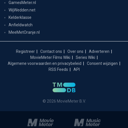
GamesMeter.nl
WijWedden.net
Kelderklasse
Anfieldwatch
MeeMetOranje.nl
Registreer
Contact ons
Over ons
Adverteren
MovieMeter Films Wiki
Series Wiki
Algemene voorwaarden en privacybeleid
Consent wijzigen
RSS Feeds
API
© 2026 MovieMeter B.V.