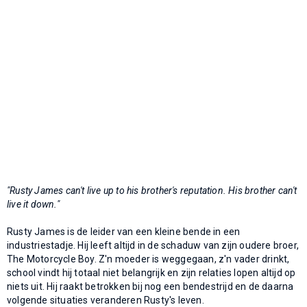
"Rusty James can't live up to his brother's reputation. His brother can't
live it down."
Rusty James is de leider van een kleine bende in een
industriestadje. Hij leeft altijd in de schaduw van zijn oudere broer,
The Motorcycle Boy. Z'n moeder is weggegaan, z'n vader drinkt,
school vindt hij totaal niet belangrijk en zijn relaties lopen altijd op
niets uit. Hij raakt betrokken bij nog een bendestrijd en de daarna
volgende situaties veranderen Rusty's leven.