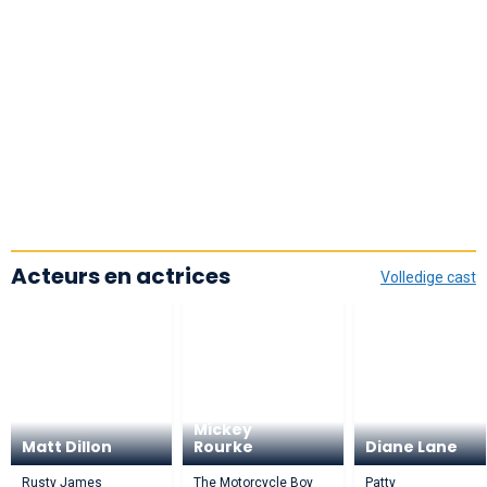
Acteurs en actrices
Volledige cast
Mickey
Matt Dillon
Rourke
Diane Lane
Rusty James
The Motorcycle Boy
Patty