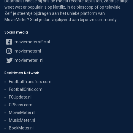
Daarnaast vind je bij ons de meest recente toplijsten, zodat je altijd
weet wat er populair is op Netflix, in de bioscoop of op televisie.
Zelf je steentje bijdragen aan het unieke platform van
MovieMeter? Sluit je dan vrijblijvend aan bij onze community.
Social media
moviemeterofficial
moviemeternl
moviemeter_nl
Realtimes Network
FootballTransfers.com
FootballCritic.com
FCUpdate.nl
GPFans.com
MovieMeter.nl
MusicMeter.nl
BoekMeter.nl