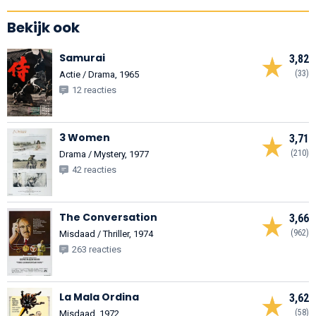
Bekijk ook
Samurai
3,82
(33)
Actie / Drama, 1965
12 reacties
3 Women
3,71
(210)
Drama / Mystery, 1977
42 reacties
The Conversation
3,66
(962)
Misdaad / Thriller, 1974
263 reacties
La Mala Ordina
3,62
(58)
Misdaad, 1972