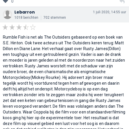
0
Lebarron
1 juli 2020, 14:55 uur
1018 berichten
702 stemmen
Rumble Fish is net als The Outsiders gebaseerd op een boek van
S.E. Hinton. Ook twee acteurs uit The Outsiders keren terug: Matt
Dillon en Diane Lane. Het verhaal gaat over Rusty James(Dillon)
een toughguy uit een getroubleerd gezin. Vader is aan de drank
en moeder is jaren geleden al met de noorderzon naar het zuiden
vertrokken. Rusty James worstelt met de schaduw van zijn
oudere broer, de even charismatische als enigmatische
Motorcycleboy(Mickey Rourke). Hij adoreert zijn broer maar
tegelijk wordt hij voortdurend tegen hem afgewogen en daarin
delft hij altijd het onderspit. Motorcycleboy is op een dag
vertrokken zonder iets te zeggen maar zodra hij weer terugkeert
zet dat een keten van gebeurtenissen in gang die Rusty James
leven voorgoed verandert. De film was volslagen anders dan The
Outsiders. Waar Coppola bij die film voor een standaardverfilming
koos ging hij hier op de experimentele toer. Het resultaat is dat
deze film op visueel gebied een lust voor het oog is en daarom