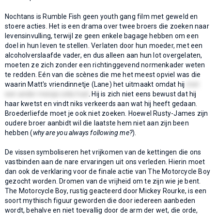
Nochtans is Rumble Fish geen youth gang film met geweld en
stoere acties. Het is een drama over twee broers die zoeken naar
levensinvulling, terwijl ze geen enkele bagage hebben om een
doel in hun leven te stellen. Verlaten door hun moeder, met een
alcoholverslaafde vader, en dus alleen aan hun lot overgelaten,
moeten ze zich zonder een richtinggevend normenkader weten
te redden. Eén van die scènes die me het meest opviel was die
waarin Matt's vriendinnetje (Lane) het uitmaakt omdat hij
met
een ander meisje seks had
. Hij is zich niet eens bewust dat hij
haar kwetst en vindt niks verkeerds aan wat hij heeft gedaan.
Broederliefde moet je ook niet zoeken. Hoewel Rusty-James zijn
oudere broer aanbidt wil die laatste hem niet aan zijn been
hebben (
why are you always following me?
).
De vissen symboliseren het vrijkomen van de kettingen die ons
vastbinden aan de nare ervaringen uit ons verleden. Hierin moet
dan ook de verklaring voor de finale actie van The Motorcycle Boy
gezocht worden. Dromen van de vrijheid om te zijn wie je bent.
The Motorcycle Boy, rustig geacteerd door Mickey Rourke, is een
soort mythisch figuur geworden die door iedereen aanbeden
wordt, behalve en niet toevallig door de arm der wet, die orde,