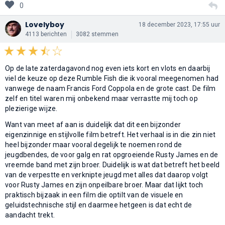
0
Lovelyboy
18 december 2023, 17:55 uur
4113 berichten
3082 stemmen
Op de late zaterdagavond nog even iets kort en vlots en daarbij
viel de keuze op deze Rumble Fish die ik vooral meegenomen had
vanwege de naam Francis Ford Coppola en de grote cast. De film
zelf en titel waren mij onbekend maar verrastte mij toch op
plezierige wijze.
Want van meet af aan is duidelijk dat dit een bijzonder
eigenzinnige en stijlvolle film betreft. Het verhaal is in die zin niet
heel bijzonder maar vooral degelijk te noemen rond de
jeugdbendes, de voor galg en rat opgroeiende Rusty James en de
vreemde band met zijn broer. Duidelijk is wat dat betreft het beeld
van de verpestte en verknipte jeugd met alles dat daarop volgt
voor Rusty James en zijn onpeilbare broer. Maar dat lijkt toch
praktisch bijzaak in een film die optilt van de visuele en
geluidstechnische stijl en daarmee hetgeen is dat echt de
aandacht trekt.