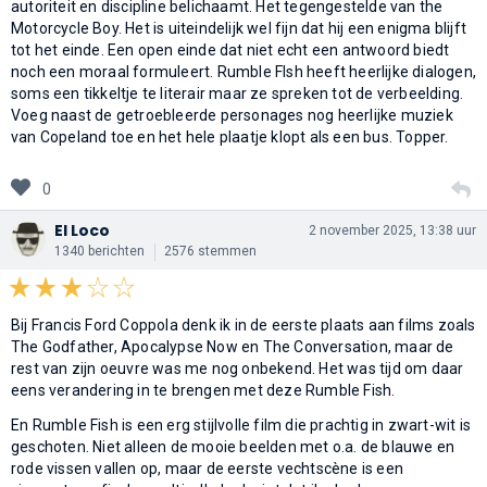
autoriteit en discipline belichaamt. Het tegengestelde van the
Motorcycle Boy. Het is uiteindelijk wel fijn dat hij een enigma blijft
tot het einde. Een open einde dat niet echt een antwoord biedt
noch een moraal formuleert. Rumble FIsh heeft heerlijke dialogen,
soms een tikkeltje te literair maar ze spreken tot de verbeelding.
Voeg naast de getroebleerde personages nog heerlijke muziek
van Copeland toe en het hele plaatje klopt als een bus. Topper.
0
El Loco
2 november 2025, 13:38 uur
1340 berichten
2576 stemmen
Bij Francis Ford Coppola denk ik in de eerste plaats aan films zoals
The Godfather, Apocalypse Now en The Conversation, maar de
rest van zijn oeuvre was me nog onbekend. Het was tijd om daar
eens verandering in te brengen met deze Rumble Fish.
En Rumble Fish is een erg stijlvolle film die prachtig in zwart-wit is
geschoten. Niet alleen de mooie beelden met o.a. de blauwe en
rode vissen vallen op, maar de eerste vechtscène is een