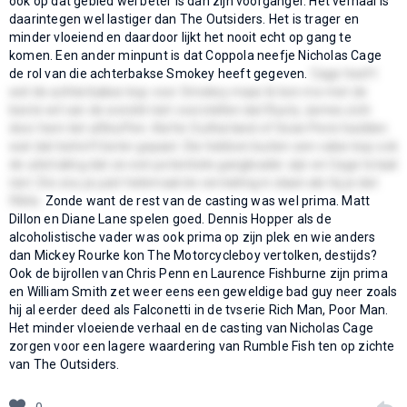
ook op dat gebied wel beter is dan zijn voorganger. Het verhaal is
daarintegen wel lastiger dan The Outsiders. Het is trager en
minder vloeiend en daardoor lijkt het nooit echt op gang te
komen. Een ander minpunt is dat Coppola neefje Nicholas Cage
de rol van die achterbakse Smokey heeft gegeven.
Cage heeft
wel de achterbakse kop voor Smokey maar ik kon me met de
beste wil van de wereld niet voorstellen dat Rusty James zich
door hem liet afbluffen. Kiefer Sutherland of Sean Penn hadden
wat dat betreft beter gepast. Die hebben buiten een valse kop ook
de uitstraling dat ze een potentiele gangleader zijn en Cage totaal
niet. Die zou je juist helemaal de vernieling in slaan als hij je dat
flikte.
Zonde want de rest van de casting was wel prima. Matt
Dillon en Diane Lane spelen goed. Dennis Hopper als de
alcoholistische vader was ook prima op zijn plek en wie anders
dan Mickey Rourke kon The Motorcycleboy vertolken, destijds?
Ook de bijrollen van Chris Penn en Laurence Fishburne zijn prima
en William Smith zet weer eens een geweldige bad guy neer zoals
hij al eerder deed als Falconetti in de tvserie Rich Man, Poor Man.
Het minder vloeiende verhaal en de casting van Nicholas Cage
zorgen voor een lagere waardering van Rumble Fish ten op zichte
van The Outsiders.