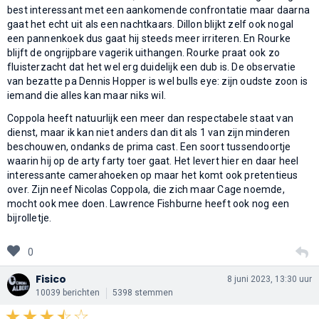
best interessant met een aankomende confrontatie maar daarna
gaat het echt uit als een nachtkaars. Dillon blijkt zelf ook nogal
een pannenkoek dus gaat hij steeds meer irriteren. En Rourke
blijft de ongrijpbare vagerik uithangen. Rourke praat ook zo
fluisterzacht dat het wel erg duidelijk een dub is. De observatie
van bezatte pa Dennis Hopper is wel bulls eye: zijn oudste zoon is
iemand die alles kan maar niks wil.
Coppola heeft natuurlijk een meer dan respectabele staat van
dienst, maar ik kan niet anders dan dit als 1 van zijn minderen
beschouwen, ondanks de prima cast. Een soort tussendoortje
waarin hij op de arty farty toer gaat. Het levert hier en daar heel
interessante camerahoeken op maar het komt ook pretentieus
over. Zijn neef Nicolas Coppola, die zich maar Cage noemde,
mocht ook mee doen. Lawrence Fishburne heeft ook nog een
bijrolletje.
0
Fisico
8 juni 2023, 13:30 uur
10039 berichten
5398 stemmen