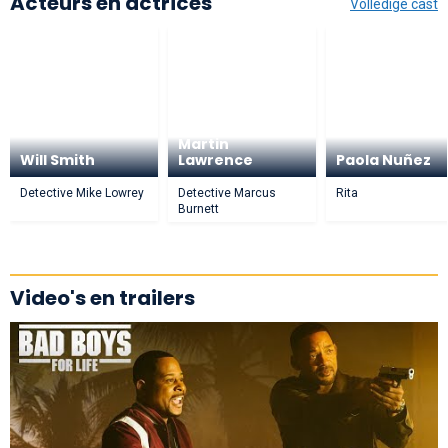
Acteurs en actrices
Volledige cast
Martin
Will Smith
Lawrence
Paola Nuñez
Detective Mike Lowrey
Detective Marcus
Rita
Burnett
Video's en trailers