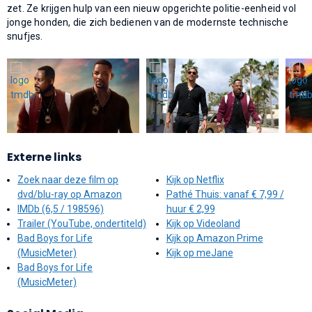
zet. Ze krijgen hulp van een nieuw opgerichte politie-eenheid vol
jonge honden, die zich bedienen van de modernste technische
snufjes.
Externe links
Zoek naar deze film op
Kijk op Netflix
dvd/blu-ray op Amazon
Pathé Thuis: vanaf € 7,99 /
IMDb (6,5 / 198596)
huur € 2,99
Trailer (YouTube, ondertiteld)
Kijk op Videoland
Bad Boys for Life
Kijk op Amazon Prime
(MusicMeter)
Kijk op meJane
Bad Boys for Life
(MusicMeter)