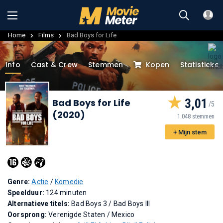
Home
Films
Bad Boys for Life
Info
Cast & Crew
Stemmen
Kopen
Statistieke
3,01
Bad Boys for Life
(2020)
1.048 stemmen
+ Mijn stem
Genre:
Actie
/
Komedie
Speelduur:
124 minuten
Alternatieve titels:
Bad Boys 3
/
Bad Boys III
Oorsprong:
Verenigde Staten / Mexico