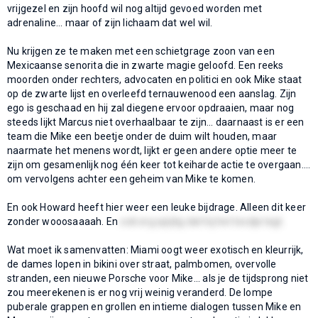
vrijgezel en zijn hoofd wil nog altijd gevoed worden met
adrenaline... maar of zijn lichaam dat wel wil.
Nu krijgen ze te maken met een schietgrage zoon van een
Mexicaanse senorita die in zwarte magie geloofd. Een reeks
moorden onder rechters, advocaten en politici en ook Mike staat
op de zwarte lijst en overleefd ternauwenood een aanslag. Zijn
ego is geschaad en hij zal diegene ervoor opdraaien, maar nog
steeds lijkt Marcus niet overhaalbaar te zijn... daarnaast is er een
team die Mike een beetje onder de duim wilt houden, maar
naarmate het menens wordt, lijkt er geen andere optie meer te
zijn om gesamenlijk nog één keer tot keiharde actie te overgaan....
om vervolgens achter een geheim van Mike te komen.
En ook Howard heeft hier weer een leuke bijdrage. Alleen dit keer
zonder wooosaaaah. En
ook erg spijtig dat hij het loodje legt.
Wat moet ik samenvatten: Miami oogt weer exotisch en kleurrijk,
de dames lopen in bikini over straat, palmbomen, overvolle
stranden, een nieuwe Porsche voor Mike... als je de tijdsprong niet
zou meerekenen is er nog vrij weinig veranderd. De lompe
puberale grappen en grollen en intieme dialogen tussen Mike en