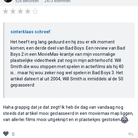
526 berichten
2473 stemmen
sinterklaas schreef
:
Het heeft erg lang geduurd en hij zou er elk moment
komen; een derde deel van Bad Boys. Een review van Bad
Boys 2 in een MovieMax-krantje van mijn voormalige
plaatselijke videotheek zat nog in mijn achterhoofd. Will
Smith die wou stoppen met spelen in actiefilms als hij 40
is... maar hij wou zeker nog wel spelen in Bad Boys 3. Het
artikel dateert al uit 2004, Will Smith is inmiddels al de 50
gepasseerd
Haha grappig dat je dat zegt! Ik heb de dag van vandaag nog
steeds dat artikel mooi geclasseerd in een moviemax map liggen,
😂
van allerlei films mooi uitgeknipt en in plastiekjes gestoken
0