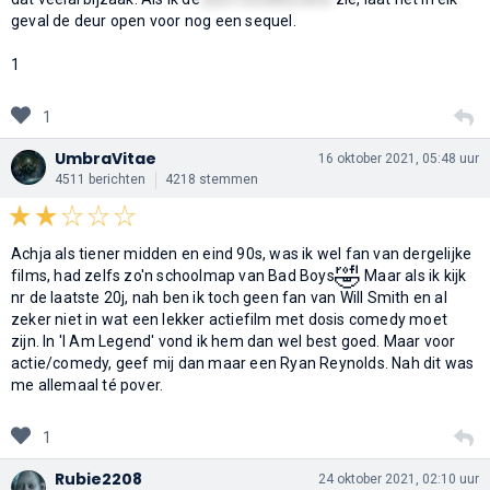
geval de deur open voor nog een sequel.
1
1
UmbraVitae
16 oktober 2021, 05:48 uur
4511 berichten
4218 stemmen
Achja als tiener midden en eind 90s, was ik wel fan van dergelijke
🤣
films, had zelfs zo'n schoolmap van Bad Boys
Maar als ik kijk
nr de laatste 20j, nah ben ik toch geen fan van Will Smith en al
zeker niet in wat een lekker actiefilm met dosis comedy moet
zijn. In 'I Am Legend' vond ik hem dan wel best goed. Maar voor
actie/comedy, geef mij dan maar een Ryan Reynolds. Nah dit was
me allemaal té pover.
1
Rubie2208
24 oktober 2021, 02:10 uur