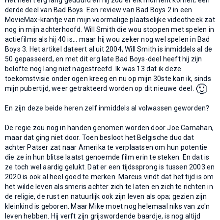
derde deel van Bad Boys. Een review van Bad Boys 2 in een
MovieMax-krantje van mijn voormalige plaatselijke videotheek zat
nog in mijn achterhoofd. Will Smith die wou stoppen met spelen in
actiefilms als hij 40 is... maar hij wou zeker nog wel spelen in Bad
Boys 3. Het artikel dateert al uit 2004, Will Smith is inmiddels al de
50 gepasseerd, en met dit erg late Bad Boys-deel heeft hij zijn
belofte nog lang niet nagestreefd. Ik was 13 dat ik deze
toekomstvisie onder ogen kreeg en nu op mijn 30ste kan ik, sinds
🙂
mijn pubertijd, weer getrakteerd worden op dit nieuwe deel.
En zijn deze beide heren zelf inmiddels al volwassen geworden?
De regie zou nog in handen genomen worden door Joe Carnahan,
maar dat ging niet door. Toen besloot het Belgische duo dat
achter Patser zat naar Amerika te verplaatsen om hun potentie
die ze in hun blitse laatst genoemde film erin te steken. En dat is
ze toch wel aardig gelukt. Dat er een tijdssprong is tussen 2003 en
2020 is ook al heel goed te merken. Marcus vindt dat het tijd is om
het wilde leven als smeris achter zich te laten en zich te richten in
de religie, de rust en natuurlijk ook zijn leven als opa; gezien zijn
kleinkind is geboren. Maar Mike moet nog helemaal niks van zo'n
leven hebben. Hij verft zijn grijswordende baardje, is nog altijd