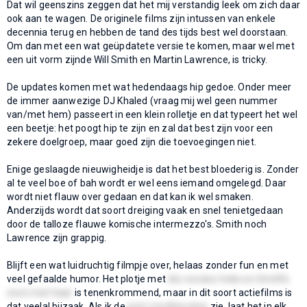
Dat wil geenszins zeggen dat het mij verstandig leek om zich daar
ook aan te wagen. De originele films zijn intussen van enkele
decennia terug en hebben de tand des tijds best wel doorstaan.
Om dan met een wat geüpdatete versie te komen, maar wel met
een uit vorm zijnde Will Smith en Martin Lawrence, is tricky.
De updates komen met wat hedendaags hip gedoe. Onder meer
de immer aanwezige DJ Khaled (vraag mij wel geen nummer
van/met hem) passeert in een klein rolletje en dat typeert het wel
een beetje: het poogt hip te zijn en zal dat best zijn voor een
zekere doelgroep, maar goed zijn die toevoegingen niet.
Enige geslaagde nieuwigheidje is dat het best bloederig is. Zonder
al te veel boe of bah wordt er wel eens iemand omgelegd. Daar
wordt niet flauw over gedaan en dat kan ik wel smaken.
Anderzijds wordt dat soort dreiging vaak en snel tenietgedaan
door de talloze flauwe komische intermezzo's. Smith noch
Lawrence zijn grappig.
Blijft een wat luidruchtig filmpje over, helaas zonder fun en met
veel gefaalde humor. Het plotje met
die voodoo-heks en Smith's
zoon met haar
is tenenkrommend, maar in dit soort actiefilms is
dat veelal bijzaak. Als ik de
post-creditsscène
zie, laat het in elk