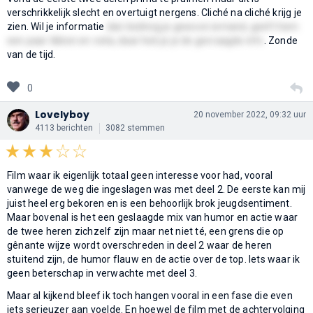
verschrikkelijk slecht en overtuigt nergens. Cliché na cliché krijg je
zien. Wil je informatie
dan bedreig je gewoon iemand, geeft hem
een paar tikken en voila, daar heb je je de gevraagde info
. Zonde
van de tijd.
0
Lovelyboy
20 november 2022, 09:32 uur
4113 berichten
3082 stemmen
Film waar ik eigenlijk totaal geen interesse voor had, vooral
vanwege de weg die ingeslagen was met deel 2. De eerste kan mij
juist heel erg bekoren en is een behoorlijk brok jeugdsentiment.
Maar bovenal is het een geslaagde mix van humor en actie waar
de twee heren zichzelf zijn maar net niet té, een grens die op
gênante wijze wordt overschreden in deel 2 waar de heren
stuitend zijn, de humor flauw en de actie over de top. Iets waar ik
geen beterschap in verwachte met deel 3.
Maar al kijkend bleef ik toch hangen vooral in een fase die even
iets serieuzer aan voelde. En hoewel de film met de achtervolging