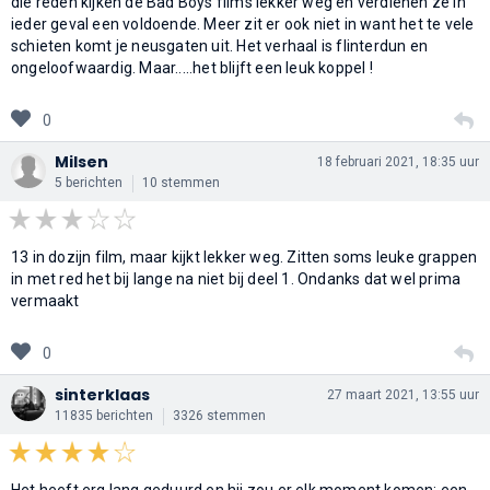
die reden kijken de Bad Boys films lekker weg en verdienen ze in
ieder geval een voldoende. Meer zit er ook niet in want het te vele
schieten komt je neusgaten uit. Het verhaal is flinterdun en
ongeloofwaardig. Maar.....het blijft een leuk koppel !
0
Milsen
18 februari 2021, 18:35 uur
5 berichten
10 stemmen
13 in dozijn film, maar kijkt lekker weg. Zitten soms leuke grappen
in met red het bij lange na niet bij deel 1. Ondanks dat wel prima
vermaakt
0
sinterklaas
27 maart 2021, 13:55 uur
11835 berichten
3326 stemmen
Het heeft erg lang geduurd en hij zou er elk moment komen; een