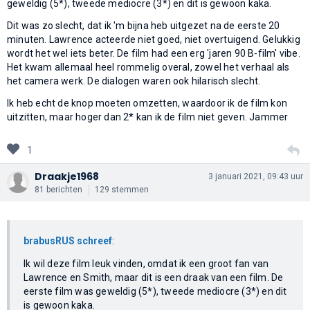
geweldig (5*), tweede mediocre (3*) en dit is gewoon kaka.
Dit was zo slecht, dat ik 'm bijna heb uitgezet na de eerste 20
minuten. Lawrence acteerde niet goed, niet overtuigend. Gelukkig
wordt het wel iets beter. De film had een erg 'jaren 90 B-film' vibe.
Het kwam allemaal heel rommelig overal, zowel het verhaal als
het camera werk. De dialogen waren ook hilarisch slecht.
Ik heb echt de knop moeten omzetten, waardoor ik de film kon
uitzitten, maar hoger dan 2* kan ik de film niet geven. Jammer
1
Draakje1968
3 januari 2021, 09:43 uur
81 berichten
129 stemmen
brabusRUS schreef
:
Ik wil deze film leuk vinden, omdat ik een groot fan van
Lawrence en Smith, maar dit is een draak van een film. De
eerste film was geweldig (5*), tweede mediocre (3*) en dit
is gewoon kaka.