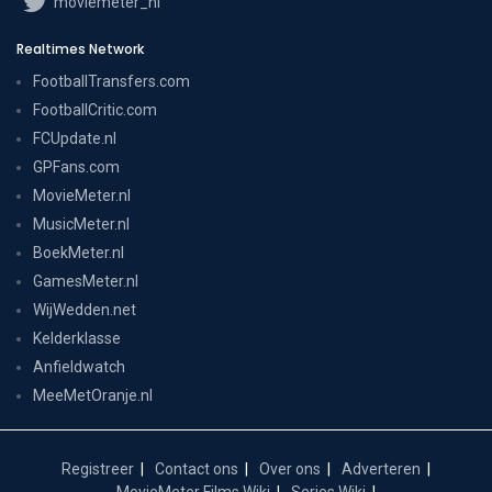
moviemeter_nl
Realtimes Network
FootballTransfers.com
FootballCritic.com
FCUpdate.nl
GPFans.com
MovieMeter.nl
MusicMeter.nl
BoekMeter.nl
GamesMeter.nl
WijWedden.net
Kelderklasse
Anfieldwatch
MeeMetOranje.nl
Registreer
Contact ons
Over ons
Adverteren
MovieMeter Films Wiki
Series Wiki