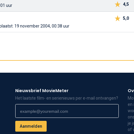
4,5
:01 uur
5,0
plaatst: 19 november 2004, 00:38 uur
Nieuwsbrief MovieMeter
Ov
Het laatste film- en serienieuws per e-mail ontvangen?
Mov
en 
wor
ons
je 
of 