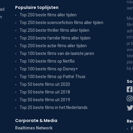
nav
Populaire toplijsten
aa
dad
Top 250 beste films aller tijden
on
Mov
Top 250 beste sciencefiction films aller tijden
fil
Top 250 beste thriller films aller tijden
adr
inf
Top 250 beste familie films aller tijden
je 
Top 250 beste actie films aller tijden
wee
Top 100 beste films van de laatste jaren
tel
Top 100 beste films op Netflix
pla
bij
Top 100 beste films op Disney+
Top 100 beste films op Pathé Thuis
So
Top 50 beste films uit 2020
Top 50 beste films uit 2018
Top 50 beste films uit 2019
Top 25 beste films in het Nederlands
Corporate & Media
Re
Realtimes Network