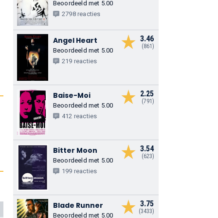
Beoordeeld met 5.00
2798 reacties
3.46
Angel Heart
(861)
Beoordeeld met 5.00
219 reacties
2.25
Baise-Moi
(791)
Beoordeeld met 5.00
412 reacties
3.54
Bitter Moon
(623)
Beoordeeld met 5.00
199 reacties
3.75
Blade Runner
(3433)
Beoordeeld met 5.00