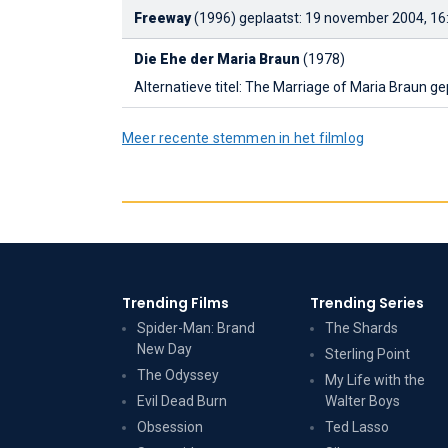
Freeway
(1996)
geplaatst: 19 november 2004, 16
Die Ehe der Maria Braun
(1978)
Alternatieve titel: The Marriage of Maria Braun
ge
Meer recente stemmen in het filmlog
Trending Films
Trending Series
Spider-Man: Brand
The Shards
New Day
Sterling Point
The Odyssey
My Life with the
Evil Dead Burn
Walter Boys
Obsession
Ted Lasso