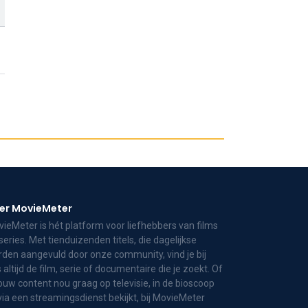
er MovieMeter
ieMeter is hét platform voor liefhebbers van films
series. Met tienduizenden titels, die dagelijkse
den aangevuld door onze community, vind je bij
 altijd de film, serie of documentaire die je zoekt. Of
jouw content nou graag op televisie, in de bioscoop
via een streamingsdienst bekijkt, bij MovieMeter