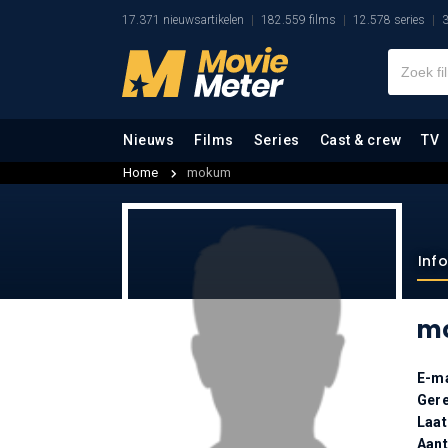
17.371 nieuwsartikelen
182.559 films
12.578 series
3
Nieuws
Films
Series
Cast & crew
TV
Home
mokum
Inf
m
E-ma
Gere
Laat
Aan