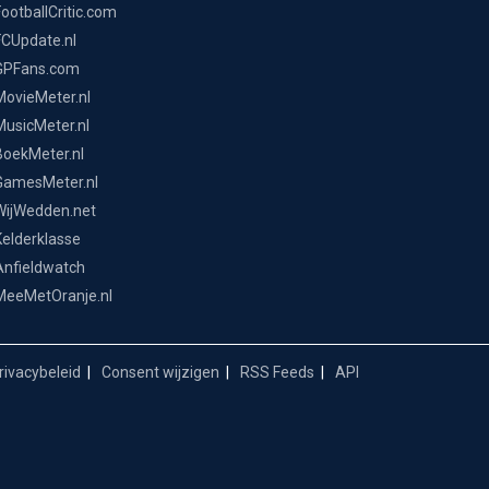
FootballCritic.com
FCUpdate.nl
GPFans.com
MovieMeter.nl
MusicMeter.nl
BoekMeter.nl
GamesMeter.nl
WijWedden.net
Kelderklasse
Anfieldwatch
MeeMetOranje.nl
ivacybeleid
Consent wijzigen
RSS Feeds
API