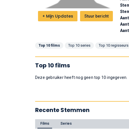
Stem
Ste
+
Mijn Updates
Stuur bericht
Aant
Aant
Aant
Top 10 films
Top 10 series
Top 10 regisseurs
Top 10 films
Deze gebruiker heeft nog geen top 10 ingegeven.
Recente Stemmen
Films
Series