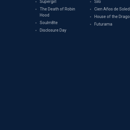
Supergirl
Silo
The Death of Robin
Cien Años de Sole
Hood
House of the Drag
Soulm8te
Futurama
Disclosure Day