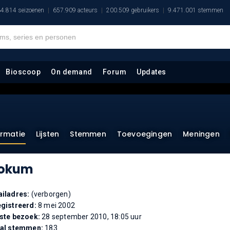
4.814 seizoenen
657.909 acteurs
200.509 gebruikers
9.471.001 stemmen
Bioscoop
On demand
Forum
Updates
ormatie
Lijsten
Stemmen
Toevoegingen
Meningen
okum
iladres:
(verborgen)
gistreerd:
8 mei 2002
ste bezoek:
28 september 2010, 18:05 uur
tal stemmen:
183