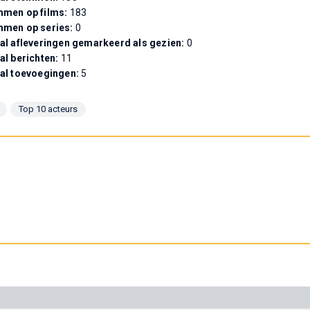
men op films:
183
mmen op series:
0
al afleveringen gemarkeerd als gezien:
0
al berichten:
11
al toevoegingen:
5
Top 10 acteurs