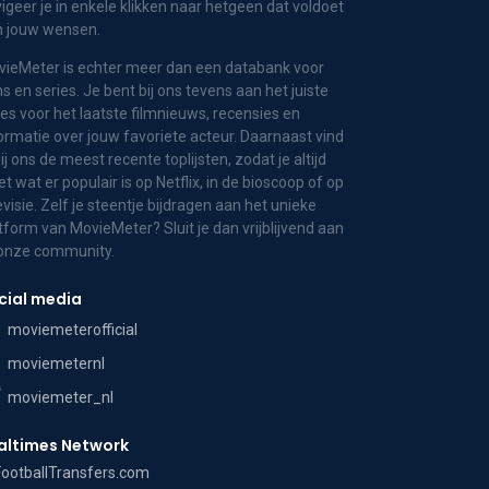
igeer je in enkele klikken naar hetgeen dat voldoet
n jouw wensen.
ieMeter is echter meer dan een databank voor
ms en series. Je bent bij ons tevens aan het juiste
es voor het laatste filmnieuws, recensies en
ormatie over jouw favoriete acteur. Daarnaast vind
bij ons de meest recente toplijsten, zodat je altijd
t wat er populair is op Netflix, in de bioscoop of op
evisie. Zelf je steentje bijdragen aan het unieke
tform van MovieMeter? Sluit je dan vrijblijvend aan
 onze community.
cial media
moviemeterofficial
moviemeternl
moviemeter_nl
altimes Network
FootballTransfers.com