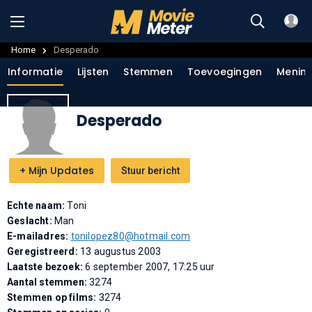
Home
Desperado
Informatie
Lijsten
Stemmen
Toevoegingen
Menin
Desperado
+
Mijn Updates
Stuur bericht
Echte naam:
Toni
Geslacht:
Man
E-mailadres:
tonilopez80@hotmail.com
Geregistreerd:
13 augustus 2003
Laatste bezoek:
6 september 2007, 17:25 uur
Aantal stemmen:
3274
Stemmen op films:
3274