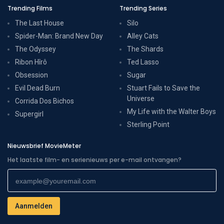
Trending Films
Trending Series
The Last House
Silo
Spider-Man: Brand New Day
Alley Cats
The Odyssey
The Shards
Ribon Hîrô
Ted Lasso
Obsession
Sugar
Evil Dead Burn
Stuart Fails to Save the
Universe
Corrida Dos Bichos
My Life with the Walter Boys
Supergirl
Sterling Point
Nieuwsbrief MovieMeter
Het laatste film- en serienieuws per e-mail ontvangen?