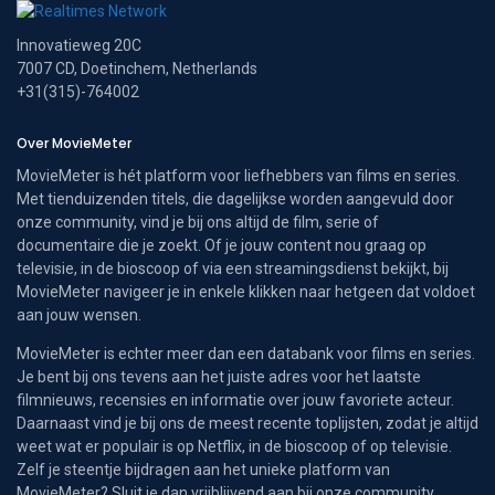
Innovatieweg 20C
7007 CD, Doetinchem, Netherlands
+31(315)-764002
Over MovieMeter
MovieMeter is hét platform voor liefhebbers van films en series.
Met tienduizenden titels, die dagelijkse worden aangevuld door
onze community, vind je bij ons altijd de film, serie of
documentaire die je zoekt. Of je jouw content nou graag op
televisie, in de bioscoop of via een streamingsdienst bekijkt, bij
MovieMeter navigeer je in enkele klikken naar hetgeen dat voldoet
aan jouw wensen.
MovieMeter is echter meer dan een databank voor films en series.
Je bent bij ons tevens aan het juiste adres voor het laatste
filmnieuws, recensies en informatie over jouw favoriete acteur.
Daarnaast vind je bij ons de meest recente toplijsten, zodat je altijd
weet wat er populair is op Netflix, in de bioscoop of op televisie.
Zelf je steentje bijdragen aan het unieke platform van
MovieMeter? Sluit je dan vrijblijvend aan bij onze community.