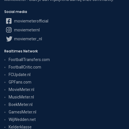
Social media
moviemeterofficial
moviemeternl
moviemeter_nl
Realtimes Network
FootballTransfers.com
FootballCritic.com
FCUpdate.nl
GPFans.com
MovieMeter.nl
MusicMeter.nl
BoekMeter.nl
GamesMeter.nl
WijWedden.net
Kelderklasse