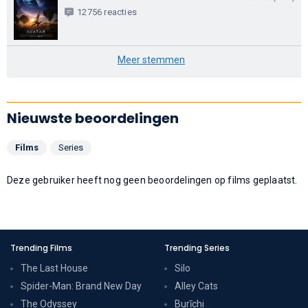
12756 reacties
Meer stemmen
Nieuwste beoordelingen
Films
Series
Deze gebruiker heeft nog geen beoordelingen op films geplaatst.
Trending Films
Trending Series
The Last House
Silo
Spider-Man: Brand New Day
Alley Cats
The Odyssey
Burīchi