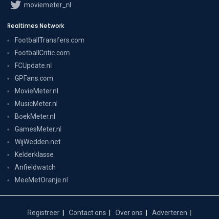
moviemeter_nl
Realtimes Network
FootballTransfers.com
FootballCritic.com
FCUpdate.nl
GPFans.com
MovieMeter.nl
MusicMeter.nl
BoekMeter.nl
GamesMeter.nl
WijWedden.net
Kelderklasse
Anfieldwatch
MeeMetOranje.nl
Registreer
Contact ons
Over ons
Adverteren