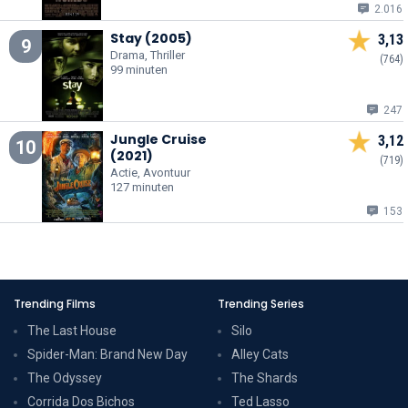
2.016
Stay (2005)
3,13
9
Drama, Thriller
(764)
99 minuten
247
Jungle Cruise
3,12
10
(2021)
(719)
Actie, Avontuur
127 minuten
153
Trending Films
Trending Series
The Last House
Silo
Spider-Man: Brand New Day
Alley Cats
The Odyssey
The Shards
Corrida Dos Bichos
Ted Lasso