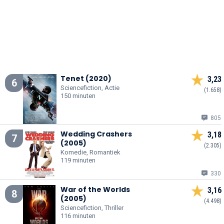
Tenet (2020)
3,23
6
Sciencefiction, Actie
(1.658)
150 minuten
805
Wedding Crashers
3,18
7
(2005)
(2.305)
Komedie, Romantiek
119 minuten
330
War of the Worlds
3,16
8
(2005)
(4.498)
Sciencefiction, Thriller
116 minuten