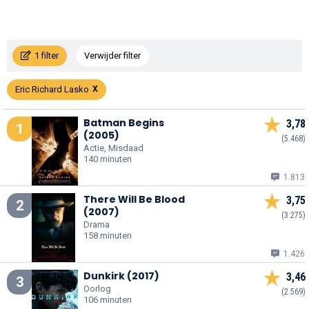
1 filter
Verwijder filter
Eric Richard Lasko
Batman Begins
3,78
1
(2005)
(5.468)
Actie, Misdaad
140 minuten
1.813
There Will Be Blood
3,75
2
(2007)
(3.275)
Drama
158 minuten
1.426
Dunkirk (2017)
3,46
3
Oorlog
(2.569)
106 minuten