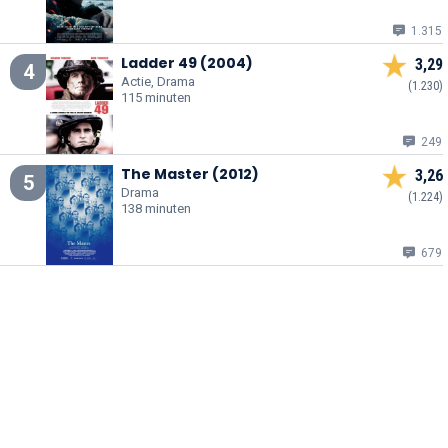
1.315
Ladder 49 (2004)
3,29
4
Actie, Drama
(1.230)
115 minuten
249
The Master (2012)
3,26
5
Drama
(1.224)
138 minuten
679