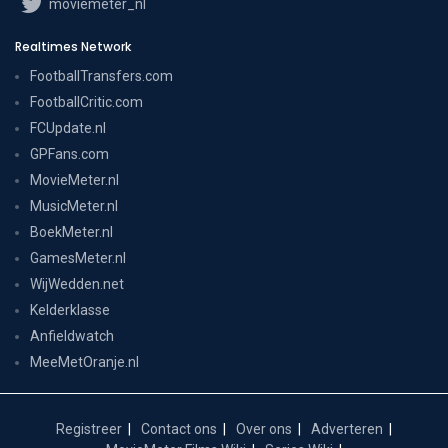
moviemeter_nl
Realtimes Network
FootballTransfers.com
FootballCritic.com
FCUpdate.nl
GPFans.com
MovieMeter.nl
MusicMeter.nl
BoekMeter.nl
GamesMeter.nl
WijWedden.net
Kelderklasse
Anfieldwatch
MeeMetOranje.nl
Registreer
Contact ons
Over ons
Adverteren