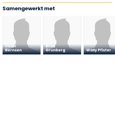
Samengewerkt met
Collin
Brad
Bernsen
Grunberg
Wally Pfister