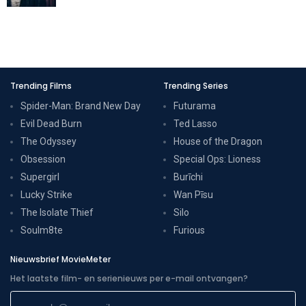
Trending Films
Trending Series
Spider-Man: Brand New Day
Futurama
Evil Dead Burn
Ted Lasso
The Odyssey
House of the Dragon
Obsession
Special Ops: Lioness
Supergirl
Burīchi
Lucky Strike
Wan Pīsu
The Isolate Thief
Silo
Soulm8te
Furious
Nieuwsbrief MovieMeter
Het laatste film- en serienieuws per e-mail ontvangen?