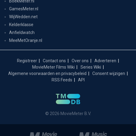
BoekMeter.nl
GamesMeter.nl
WijWedden.net
Kelderklasse
Anfieldwatch
MeeMetOranje.nl
Registreer
Contact ons
Over ons
Adverteren
MovieMeter Films Wiki
Series Wiki
Algemene voorwaarden en privacybeleid
Consent wijzigen
RSS Feeds
API
© 2026 MovieMeter B.V.