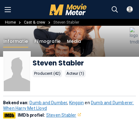
Home
Cast & crew
Steven Stabler
Informatie
Filmografie
Media
Steven Stabler
Producent (42)
Acteur (1)
Bekend van:
Dumb and Dumber
,
Kingpin
en
Dumb and Dumberer:
When Harry Met Lloyd
IMDb profiel:
Steven Stabler