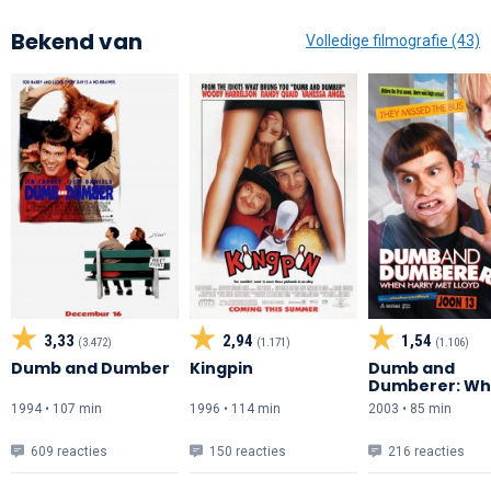
Bekend van
Volledige filmografie (43)
3,33
2,94
1,54
(3.472)
(1.171)
(1.106)
Dumb and Dumber
Kingpin
Dumb and
Dumberer: W
Harry Met Lloy
1994 • 107 min
1996 • 114 min
2003 • 85 min
609 reacties
150 reacties
216 reacties