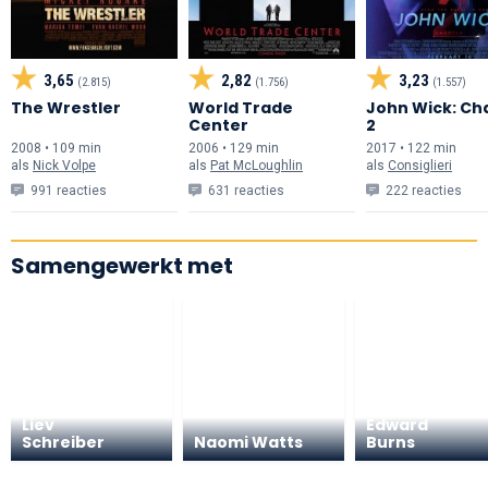
3,65
2,82
3,23
(2.815)
(1.756)
(1.557)
The Wrestler
World Trade
John Wick: Ch
Center
2
2008 • 109 min
2006 • 129 min
2017 • 122 min
als
Nick Volpe
als
Pat McLoughlin
als
Consiglieri
991 reacties
631 reacties
222 reacties
Samengewerkt met
Liev
Edward
Schreiber
Naomi Watts
Burns