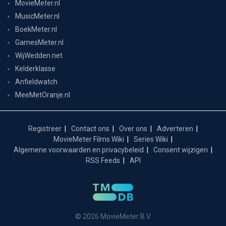
MovieMeter.nl
MusicMeter.nl
BoekMeter.nl
GamesMeter.nl
WijWedden.net
Kelderklasse
Anfieldwatch
MeeMetOranje.nl
Registreer
Contact ons
Over ons
Adverteren
MovieMeter Films Wiki
Series Wiki
Algemene voorwaarden en privacybeleid
Consent wijzigen
RSS Feeds
API
© 2026 MovieMeter B.V.