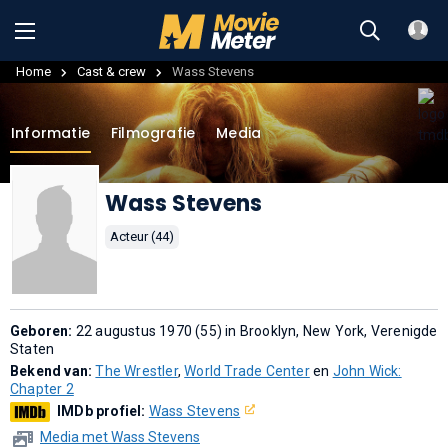
Home
Cast & crew
Wass Stevens
Informatie
Filmografie
Media
Wass Stevens
Acteur (44)
Geboren:
22 augustus 1970 (55) in Brooklyn, New York, Verenigde
Staten
Bekend van:
The Wrestler
,
World Trade Center
en
John Wick:
Chapter 2
IMDb profiel:
Wass Stevens
Media met Wass Stevens