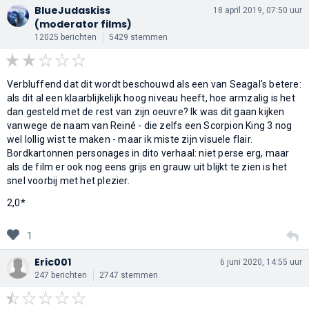
BlueJudaskiss
18 april 2019, 07:50 uur
(moderator films)
12025 berichten
5429 stemmen
Verbluffend dat dit wordt beschouwd als een van Seagal's betere:
als dit al een klaarblijkelijk hoog niveau heeft, hoe armzalig is het
dan gesteld met de rest van zijn oeuvre? Ik was dit gaan kijken
vanwege de naam van Reiné - die zelfs een Scorpion King 3 nog
wel lollig wist te maken - maar ik miste zijn visuele flair.
Bordkartonnen personages in dito verhaal: niet perse erg, maar
als de film er ook nog eens grijs en grauw uit blijkt te zien is het
snel voorbij met het plezier.
2,0*
1
Eric001
6 juni 2020, 14:55 uur
247 berichten
2747 stemmen