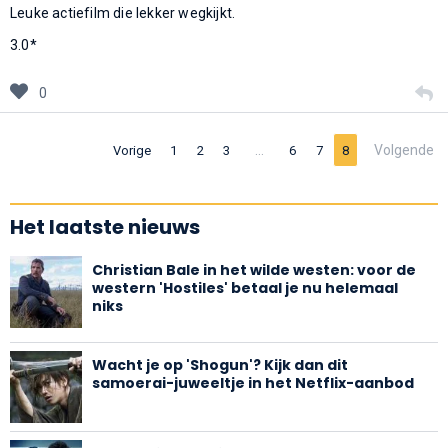
Leuke actiefilm die lekker wegkijkt.
3.0*
0
…
Volgende
Vorige
1
2
3
6
7
8
Het laatste nieuws
Christian Bale in het wilde westen: voor de
western 'Hostiles' betaal je nu helemaal
niks
Wacht je op 'Shogun'? Kijk dan dit
samoerai-juweeltje in het Netflix-aanbod