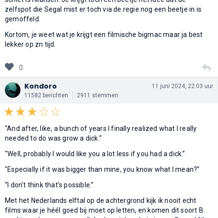
zelfspot die Segal mist er toch via de regie nog een beetje in is
gemoffeld.
Kortom, je weet wat je krijgt een filmische bigmac maar ja best
lekker op zn tijd.
0
Kondoro
11 juni 2024, 22:03 uur
11582 berichten
2911 stemmen
“And after, like, a bunch of years I finally realized what I really
needed to do was grow a dick.”
"Well, probably I would like you a lot less if you had a dick.”
"Especially if it was bigger than mine, you know what I mean?”
“I don't think that's possible.”
Met het Nederlands elftal op de achtergrond kijk ik nooit echt
films waar je héél goed bij moet op letten, en komen dit soort B