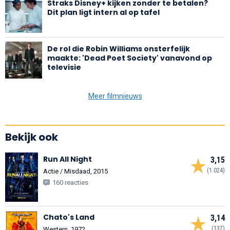
Straks Disney+ kijken zonder te betalen?
Dit plan ligt intern al op tafel
De rol die Robin Williams onsterfelijk
maakte: 'Dead Poet Society' vanavond op
televisie
Meer filmnieuws
Bekijk ook
Run All Night
3,15
(1.024)
Actie / Misdaad, 2015
160 reacties
Chato's Land
3,14
(137)
Western, 1972