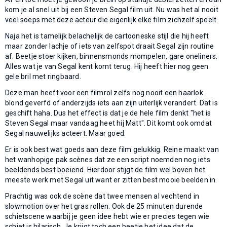
kom je al snel uit bij een Steven Segal film uit. Nu was het al nooit
veel soeps met deze acteur die eigenlijk elke film zichzelf speelt.
Naja het is tamelijk belachelijk de cartooneske stijl die hij heeft
maar zonder lachje of iets van zelfspot draait Segal zijn routine
af. Beetje stoer kijken, binnensmonds mompelen, gare oneliners.
Alles wat je van Segal kent komt terug. Hij heeft hier nog geen
gele bril met ringbaard.
Deze man heeft voor een filmrol zelfs nog nooit een haarlok
blond geverfd of anderzijds iets aan zijn uiterlijk verandert. Dat is
geschift haha. Dus het effect is dat je de hele film denkt "het is
Steven Segal maar vandaag heet hij Matt". Dit komt ook omdat
Segal nauwelijks acteert. Maar goed.
Er is ook best wat goeds aan deze film gelukkig. Reine maakt van
het wanhopige pak scènes dat ze een script noemden nog iets
beeldends best boeiend. Hierdoor stijgt de film wel boven het
meeste werk met Segal uit want er zitten best mooie beelden in.
Prachtig was ook de scène dat twee mensen al vechtend in
slowmotion over het gras rollen. Ook de 25 minuten durende
schietscene waarbij je geen idee hebt wie er precies tegen wie
schiet is hilarisch. Je krijgt toch een beetje het idee dat de