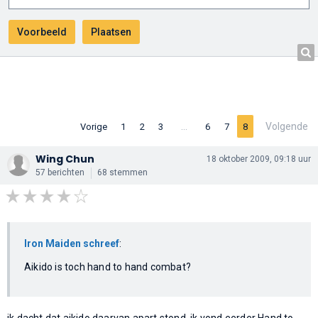
…
Volgende
Vorige
1
2
3
6
7
8
Wing Chun
18 oktober 2009, 09:18 uur
57 berichten
68 stemmen
Iron Maiden schreef
:
Aikido is toch hand to hand combat?
ik dacht dat aikido daarvan apart stond. ik vond eerder Hand to