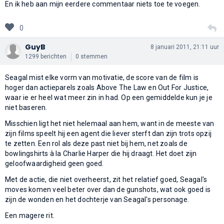
En ik heb aan mijn eerdere commentaar niets toe te voegen.
0
GuyB
8 januari 2011, 21:11 uur
1299 berichten
0 stemmen
Seagal mist elke vorm van motivatie, de score van de film is
hoger dan actieparels zoals Above The Law en Out For Justice,
waar ie er heel wat meer zin in had. Op een gemiddelde kun je je
niet baseren.
Misschien ligt het niet helemaal aan hem, want in de meeste van
zijn films speelt hij een agent die liever sterft dan zijn trots opzij
te zetten. Een rol als deze past niet bij hem, net zoals de
bowlingshirts à la Charlie Harper die hij draagt. Het doet zijn
geloofwaardigheid geen goed.
Met de actie, die niet overheerst, zit het relatief goed, Seagal's
moves komen veel beter over dan de gunshots, wat ook goed is
zijn de wonden en het dochterje van Seagal's personage.
Een magere rit.