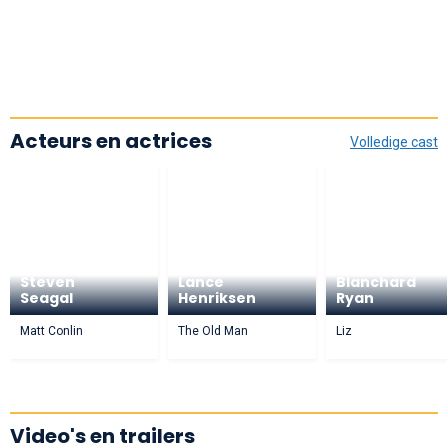
Acteurs en actrices
Volledige cast
Steven
Lance
Blanchard
Seagal
Henriksen
Ryan
Matt Conlin
The Old Man
Liz
Video's en trailers