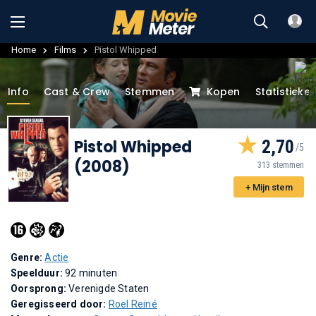
Home
Films
Pistol Whipped
Info
Cast & Crew
Stemmen
Kopen
Statistieke
Pistol Whipped
2,70
(2008)
313 stemmen
+ Mijn stem
Genre:
Actie
Speelduur:
92 minuten
Oorsprong:
Verenigde Staten
Geregisseerd door:
Roel Reiné