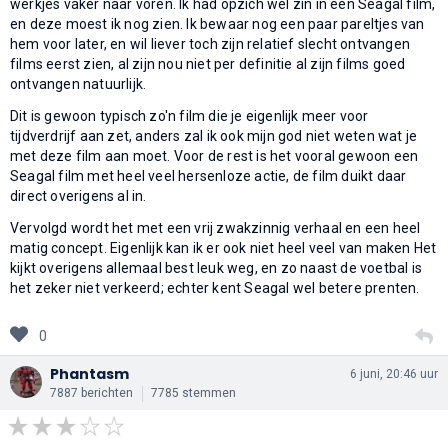
werkjes vaker naar voren. Ik had opzich wel zin in een Seagal film,
en deze moest ik nog zien. Ik bewaar nog een paar pareltjes van
hem voor later, en wil liever toch zijn relatief slecht ontvangen
films eerst zien, al zijn nou niet per definitie al zijn films goed
ontvangen natuurlijk.
Dit is gewoon typisch zo'n film die je eigenlijk meer voor
tijdverdrijf aan zet, anders zal ik ook mijn god niet weten wat je
met deze film aan moet. Voor de rest is het vooral gewoon een
Seagal film met heel veel hersenloze actie, de film duikt daar
direct overigens al in.
Vervolgd wordt het met een vrij zwakzinnig verhaal en een heel
matig concept. Eigenlijk kan ik er ook niet heel veel van maken Het
kijkt overigens allemaal best leuk weg, en zo naast de voetbal is
het zeker niet verkeerd; echter kent Seagal wel betere prenten.
0
Phantasm
6 juni, 20:46 uur
7887 berichten
7785 stemmen