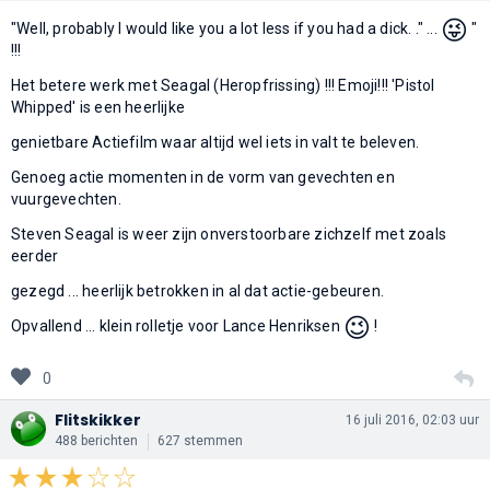
😜
"Well, probably I would like you a lot less if you had a dick. ." ...
"
!!!
Het betere werk met Seagal (Heropfrissing) !!! Emoji!!! 'Pistol
Whipped' is een heerlijke
genietbare Actiefilm waar altijd wel iets in valt te beleven.
Genoeg actie momenten in de vorm van gevechten en
vuurgevechten.
Steven Seagal is weer zijn onverstoorbare zichzelf met zoals
eerder
gezegd ... heerlijk betrokken in al dat actie-gebeuren.
😉
Opvallend ... klein rolletje voor Lance Henriksen
!
0
Flitskikker
16 juli 2016, 02:03 uur
488 berichten
627 stemmen