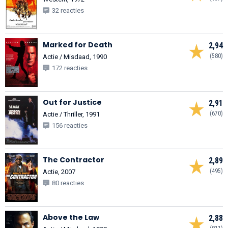
32 reacties
Marked for Death
2,94
(580)
Actie / Misdaad, 1990
172 reacties
Out for Justice
2,91
(670)
Actie / Thriller, 1991
156 reacties
The Contractor
2,89
(495)
Actie, 2007
80 reacties
Above the Law
2,88