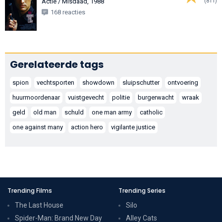
(811)
Actie / Misdaad, 1988
168 reacties
Gerelateerde tags
spion
vechtsporten
showdown
sluipschutter
ontvoering
huurmoordenaar
vuistgevecht
politie
burgerwacht
wraak
geld
old man
schuld
one man army
catholic
one against many
action hero
vigilante justice
Trending Films
Trending Series
The Last House
Silo
Spider-Man: Brand New Day
Alley Cats