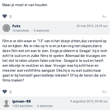
Maar je moet er van houden.
0
Futs
25 mei 2015, 23:39 uur
16 berichten
0 stemmen
Film is er één waar er "13" van in het dozijn zitten,dus verstand op
nul en kijken. Als er niks op tv is en je kan nog niet slapen,dan is
deze film wel om aan te zien. Enige probleem is Seagal...hij is toch
echt te oud om in zulke films te spelen. Allemaal die trucages om
het vlot te laten uitzien falen ook hier...Seagal is te oud en heeft
een kilootje te veel,hier en daar. Vroeger was hij echt heer en
meester wat vechtfilms aangaat. Oke,hij is nu wat ouder,maar
gaat er bij hemzelf geen belletje rinkelen? Of bij de heren die zo'n
films maken?
0
ipman-99
9 augustus 2015, 09:45 uur
1250 berichten
0 stemmen