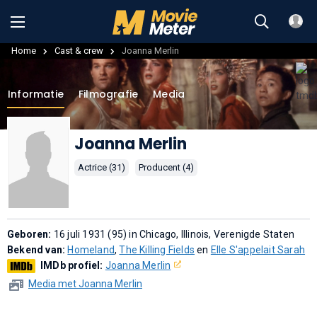
Home
Cast & crew
Joanna Merlin
Informatie
Filmografie
Media
Joanna Merlin
Actrice (31)
Producent (4)
Geboren:
16 juli 1931 (95) in Chicago, Illinois, Verenigde Staten
Bekend van:
Homeland
,
The Killing Fields
en
Elle S'appelait Sarah
IMDb profiel:
Joanna Merlin
Media met Joanna Merlin