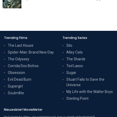
Trending Films
Trending Series
The Last House
Silo
Spider-Man: Brand New Day
Alley Cats
The Odyssey
The Shards
Corrida Dos Bichos
Ted Lasso
Obsession
Sugar
Evil Dead Burn
Stuart Fails to Save the
Universe
Supergirl
My Life with the Walter Boys
Soulm8te
Sterling Point
Nieuwsbrief MovieMeter
Het laatste film- en serienieuws per e-mail ontvangen?