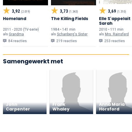
3,92
3,73
3,69
(2.019)
(1.343)
(1.310)
Homeland
The Killing Fields
Elle S'appelait
Sarah
2011 - 2020 (TV-serie)
1984 • 141 min
2010 • 111 min
als
Grandma
als
Schanberg's Sister
als
Mrs. Rainsferd
84 reacties
219 reacties
253 reacties
Samengewerkt met
John
Frank
Anna Maria
Carpenter
Whaley
Horsford