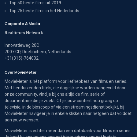
Top 50 beste films uit 2019
Top 25 beste films in het Nederlands
Corporate & Media
Realtimes Network
Innovatieweg 20C
7007 CD, Doetinchem, Netherlands
+31(315)-764002
Over MovieMeter
MovieMeter is hét platform voor liefhebbers van films en series.
Met tienduizenden titels, die dagelijkse worden aangevuld door
onze community, vind je bij ons altijd de film, serie of
documentaire die je zoekt. Of je jouw content nou graag op
televisie, in de bioscoop of via een streamingsdienst bekijkt, bij
MovieMeter navigeer je in enkele klikken naar hetgeen dat voldoet
aan jouw wensen.
MovieMeter is echter meer dan een databank voor films en series.
Je bent bij ons tevens aan het juiste adres voor het laatste