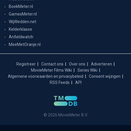
BoekMeter.nl
GamesMeter.nl
WijWedden.net
Kelderklasse
Anfieldwatch
MeeMetOranje.nl
Registreer
Contact ons
Over ons
Adverteren
MovieMeter Films Wiki
Series Wiki
Algemene voorwaarden en privacybeleid
Consent wijzigen
RSS Feeds
API
© 2026 MovieMeter B.V.