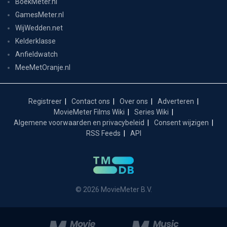
BoekMeter.nl
GamesMeter.nl
WijWedden.net
Kelderklasse
Anfieldwatch
MeeMetOranje.nl
Registreer
Contact ons
Over ons
Adverteren
MovieMeter Films Wiki
Series Wiki
Algemene voorwaarden en privacybeleid
Consent wijzigen
RSS Feeds
API
© 2026 MovieMeter B.V.