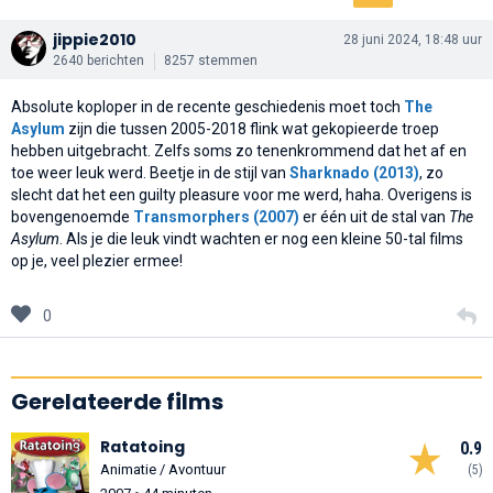
jippie2010
28 juni 2024, 18:48 uur
2640 berichten
8257 stemmen
Absolute koploper in de recente geschiedenis moet toch
The
Asylum
zijn die tussen 2005-2018 flink wat gekopieerde troep
hebben uitgebracht. Zelfs soms zo tenenkrommend dat het af en
toe weer leuk werd. Beetje in de stijl van
Sharknado (2013)
, zo
slecht dat het een guilty pleasure voor me werd, haha. Overigens is
bovengenoemde
Transmorphers (2007)
er één uit de stal van
The
Asylum
. Als je die leuk vindt wachten er nog een kleine 50-tal films
op je, veel plezier ermee!
0
Gerelateerde films
Ratatoing
0.9
Animatie / Avontuur
(5)