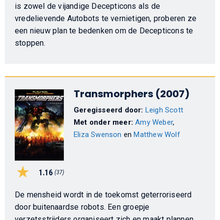
is zowel de vijandige Decepticons als de
vredelievende Autobots te vernietigen, proberen ze
een nieuw plan te bedenken om de Decepticons te
stoppen.
Transmorphers (2007)
Geregisseerd door:
Leigh Scott
Met onder meer:
Amy Weber
,
Eliza Swenson
en
Matthew Wolf
1.16
(37)
De mensheid wordt in de toekomst geterroriseerd
door buitenaardse robots. Een groepje
verzetsstrijders organiseert zich en maakt plannen