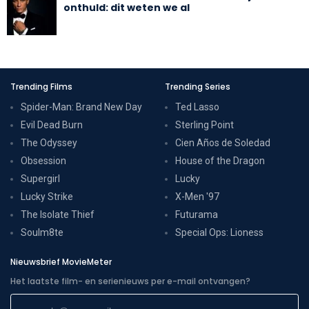
onthuld: dit weten we al
Trending Films
Trending Series
Spider-Man: Brand New Day
Ted Lasso
Evil Dead Burn
Sterling Point
The Odyssey
Cien Años de Soledad
Obsession
House of the Dragon
Supergirl
Lucky
Lucky Strike
X-Men '97
The Isolate Thief
Futurama
Soulm8te
Special Ops: Lioness
Nieuwsbrief MovieMeter
Het laatste film- en serienieuws per e-mail ontvangen?