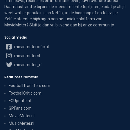
filmnieuws, recensies en informatie over jouw favoriete acteur.
Daarnaast vind je bij ons de meest recente toplijsten, zodat je altijd
weet wat er populair is op Netflix, in de bioscoop of op televisie.
Zelf je steentje bijdragen aan het unieke platform van
MovieMeter? Sluit je dan vrijblijvend aan bij onze community.
Social media
moviemeterofficial
moviemeternl
moviemeter_nl
Realtimes Network
FootballTransfers.com
FootballCritic.com
FCUpdate.nl
GPFans.com
MovieMeter.nl
MusicMeter.nl