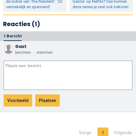
de indruk van 'The Resident': 'Zó
Galicia' op Netflix? Dan kunnen
vermakelijk en spannend'
deze series je vast ook bekoren
Reacties (1)
1 Bericht
Gast
berichten
stemmen
Vorige
1
Volgende