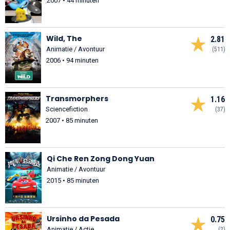
2007 • 44 minuten
Wild, The
2.81
Animatie / Avontuur
(511)
2006 • 94 minuten
Transmorphers
1.16
Sciencefiction
(37)
2007 • 85 minuten
Qi Che Ren Zong Dong Yuan
Animatie / Avontuur
2015 • 85 minuten
Ursinho da Pesada
0.75
Animatie / Actie
(2)