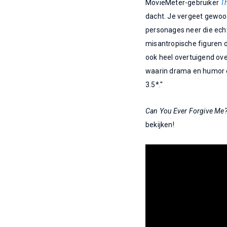
MovieMeter-gebruiker
T
dacht. Je vergeet gewoon
personages neer die echt
misantropische figuren 
ook heel overtuigend over
waarin drama en humor 
3.5*.''
Can You Ever Forgive Me
bekijken!