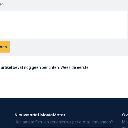
en
t artikel bevat nog geen berichten. Wees de eerste.
Nieuwsbrief MovieMeter
Ov
Het laatste film- en serienieuws per e-mail ontvangen?
Mov
en 