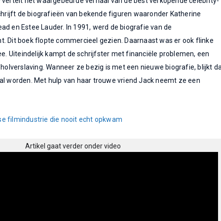
?
vertelt het waargebeurde verhaal van de best verkopende celebrity-
schrijft de biografieën van bekende figuren waaronder Katherine
ad en Estee Lauder. In 1991, werd de biografie van de
. Dit boek flopte commercieel gezien. Daarnaast was er ook flinke
ee. Uiteindelijk kampt de schrijfster met financiële problemen, een
oholverslaving. Wanneer ze bezig is met een nieuwe biografie, blijkt d
zal worden.
Met hulp van haar trouwe vriend Jack neemt ze een
e filmindustrie die nooit echt opkwam
Artikel gaat verder onder video