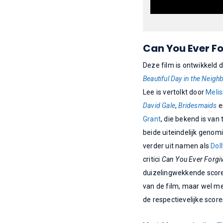
Can You Ever F
Deze film is ontwikkeld
Beautiful Day in the Neig
Lee is vertolkt door
Meli
David Gale
,
Bridesmaids
e
Grant
, die bekend is van t
beide uiteindelijk genom
verder uit namen als
Dol
critici
Can You Ever Forgi
duizelingwekkende score
van de film, maar wel me
de respectievelijke score