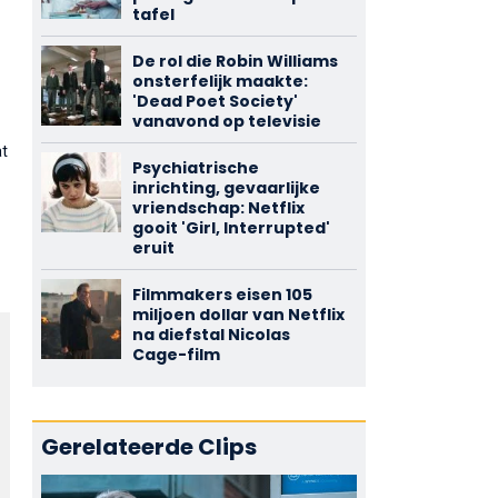
tafel
De rol die Robin Williams
onsterfelijk maakte:
'Dead Poet Society'
vanavond op televisie
at
Psychiatrische
inrichting, gevaarlijke
vriendschap: Netflix
gooit 'Girl, Interrupted'
eruit
Filmmakers eisen 105
miljoen dollar van Netflix
na diefstal Nicolas
Cage-film
Gerelateerde Clips