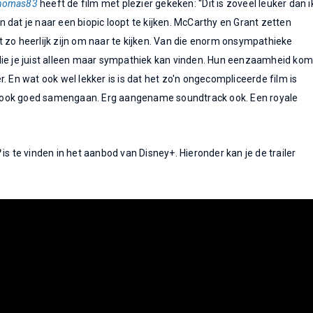
homas83
heeft de film met plezier gekeken: ''Dit is zoveel leuker dan i
 dat je naar een biopic loopt te kijken. McCarthy en Grant zetten
 zo heerlijk zijn om naar te kijken. Van die enorm onsympathieke
die je juist alleen maar sympathiek kan vinden. Hun eenzaamheid kom
. En wat ook wel lekker is is dat het zo'n ongecompliceerde film is
ook goed samengaan. Erg aangename soundtrack ook. Een royale
?
is te vinden in het aanbod van Disney+. Hieronder kan je de trailer