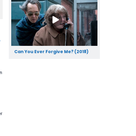
A
Can You Ever Forgive Me? (2018)
en
er