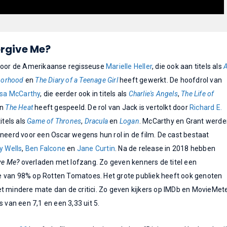
orgive Me?
 door de Amerikaanse regisseuse
Marielle Heller
, die ook aan titels als
hborhood
en
The Diary of a Teenage Girl
heeft gewerkt. De hoofdrol van
ssa McCarthy
, die eerder ook in titels als
Charlie's Angels
,
The Life of
n
The Heat
heeft gespeeld. De rol van Jack is vertolkt door
Richard E.
itels als
Game of Thrones
,
Dracula
en
Logan
. McCarthy en Grant werd
ineerd voor een Oscar wegens hun rol in de film.
De cast bestaat
ly Wells
,
Ben Falcone
en
Jane Curtin
.
Na de release in 2018 hebben
ve Me?
overladen met lofzang. Zo geven kenners de titel een
 van 98% op Rotten Tomatoes. Het grote publiek heeft ook genoten
t mindere mate dan de critici. Zo geven kijkers op IMDb en MovieMet
s van een 7,1 en een 3,33 uit 5.