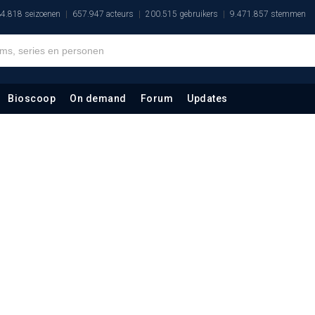
4.818 seizoenen
657.947 acteurs
200.515 gebruikers
9.471.857 stemmen
Bioscoop
On demand
Forum
Updates