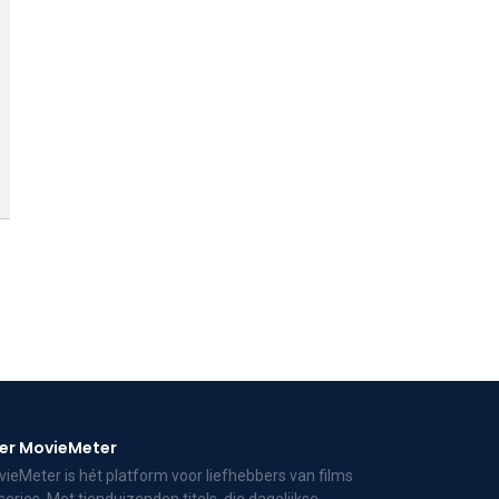
er MovieMeter
ieMeter is hét platform voor liefhebbers van films
series. Met tienduizenden titels, die dagelijkse