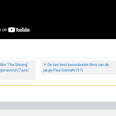
ilm 'The Shining'
De tien best beoordeelde films van de
genavond (7 juni)
jarige Paul Giamatti (57)