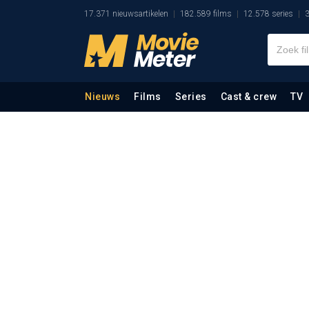
17.371 nieuwsartikelen
182.589 films
12.578 series
3
Nieuws
Films
Series
Cast & crew
TV