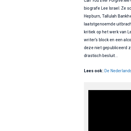
Can You Ever Forgive Me
biografe Lee Israel. Ze 
Hepburn, Tallulah Bankhe
laatstgenoemde uitbracht
kritiek op het werk van L
writer's block en een alc
deze niet gepubliceerd 
drastisch besluit...
Lees ook:
De Nederlands