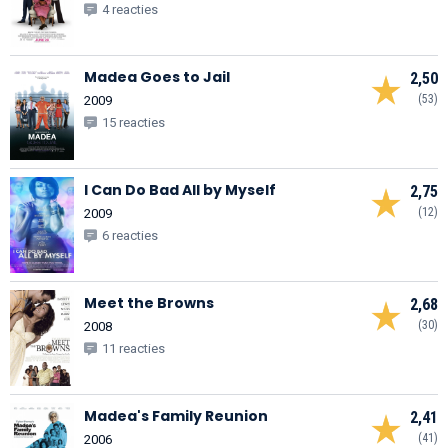
4 reacties
Madea Goes to Jail
2,50
(53)
2009
15 reacties
I Can Do Bad All by Myself
2,75
(12)
2009
6 reacties
Meet the Browns
2,68
(30)
2008
11 reacties
Madea's Family Reunion
2,41
(41)
2006