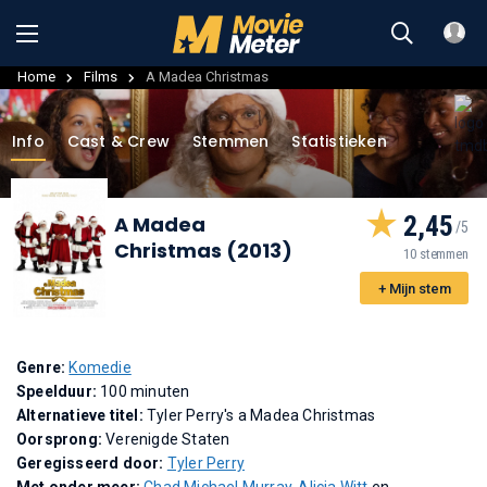
Home
Films
A Madea Christmas
Info
Cast & Crew
Stemmen
Statistieken
2,45
A Madea
Christmas (2013)
10 stemmen
+ Mijn stem
Genre:
Komedie
Speelduur:
100 minuten
Alternatieve titel:
Tyler Perry's a Madea Christmas
Oorsprong:
Verenigde Staten
Geregisseerd door:
Tyler Perry
Met onder meer:
Chad Michael Murray
,
Alicia Witt
en