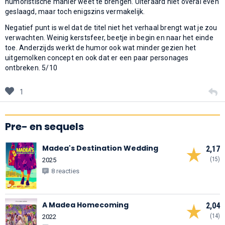
humoristische manier weet te brengen. Uiteraard niet overal even
geslaagd, maar toch enigszins vermakelijk.
Negatief punt is wel dat de titel niet het verhaal brengt wat je zou
verwachten. Weinig kerstsfeer, beetje in begin en naar het einde
toe. Anderzijds werkt de humor ook wat minder gezien het
uitgemolken concept en ook dat er een paar personages
ontbreken. 5/10
1
Pre- en sequels
Madea's Destination Wedding
2,17
(15)
2025
8 reacties
A Madea Homecoming
2,04
(14)
2022