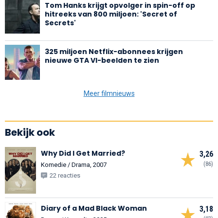
Tom Hanks krijgt opvolger in spin-off op
hitreeks van 800 miljoen: 'Secret of
Secrets'
325 miljoen Netflix-abonnees krijgen
nieuwe GTA VI-beelden te zien
Meer filmnieuws
Bekijk ook
Why Did I Get Married?
3,26
(86)
Komedie / Drama, 2007
22 reacties
Diary of a Mad Black Woman
3,18