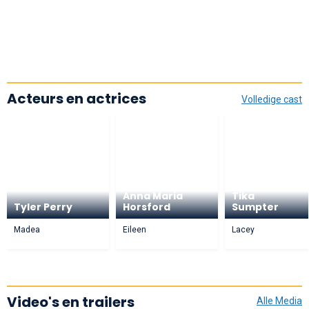
Acteurs en actrices
Volledige cast
Anna Maria
Tika
Tyler Perry
Horsford
Sumpter
Madea
Eileen
Lacey
Video's en trailers
Alle Media