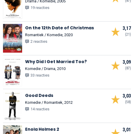
(87)
Drama / Komedie, 2005
19 reacties
On the 12th Date of Christmas
3,17
(21)
Romantiek / Komedie, 2020
2 reacties
Why Did I Get Married Too?
3,09
(87)
Komedie / Drama, 2010
33 reacties
Good Deeds
3,03
(58)
Komedie / Romantiek, 2012
14 reacties
Enola Holmes 2
3,01