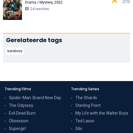
(273)
Drama / Mystery, 2022
24 reacties
Gerelateerde tags
kerstmis
Trending Films
Trending Series
Spider-Man: Brand New Day
The Shards
The Odyssey
Sterling Point
Evil Dead Burn
My Life with the Walter Boys
Obsession
Ted Lasso
Supergirl
Silo