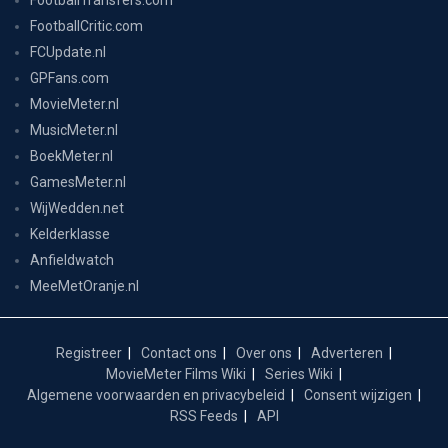
FootballCritic.com
FCUpdate.nl
GPFans.com
MovieMeter.nl
MusicMeter.nl
BoekMeter.nl
GamesMeter.nl
WijWedden.net
Kelderklasse
Anfieldwatch
MeeMetOranje.nl
Registreer
Contact ons
Over ons
Adverteren
MovieMeter Films Wiki
Series Wiki
Algemene voorwaarden en privacybeleid
Consent wijzigen
RSS Feeds
API