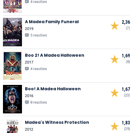
4 reacties
A Madea Family Funeral
2,36
(7)
2019
5 reacties
Boo 2! A Madea Halloween
1,69
(8)
2017
4 reacties
Boo! A Madea Halloween
1,67
(23)
2016
8 reacties
Madea's Witness Protection
1,83
(29)
2012