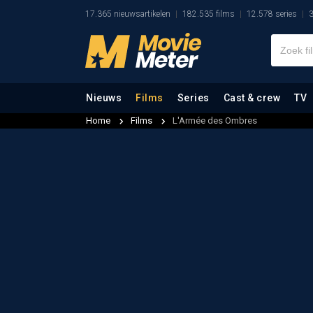
17.365 nieuwsartikelen
182.535 films
12.578 series
3
Nieuws
Films
Series
Cast & crew
TV
Home
Films
L'Armée des Ombres