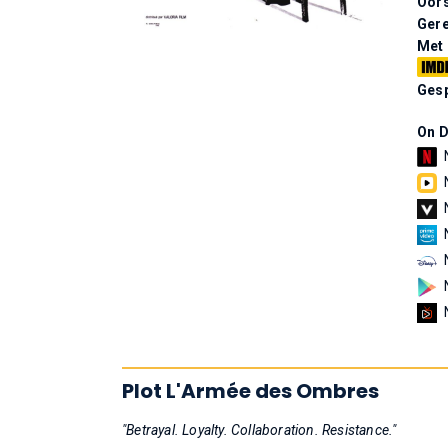
Oor
Gere
Met
Gesp
On 
Plot L'Armée des Ombres
"Betrayal. Loyalty. Collaboration. Resistance."