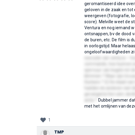
geromantiseerd idee over 
geloven in de zaak en tot 
weergeven (fotografie, lo
score). Melville weet de 
Ventura en nog iemand wa
ontsnappen, bv de dood v
de buren, etc. De film is 
in oorlogstijd. Maar helaa
ongeloofwaardigheden zit
executie van ventura – 
commando, hoe kunnen ze
spervuur van kogels tot 
klimmen ? Waar zijn tro
Duitsers ? 2) De daad van
hadden de anderen niet d
gevangenis hen ziet, denk
actie ?
Dubbel jammer dat 
met het omlijnen van dez
1
TMP