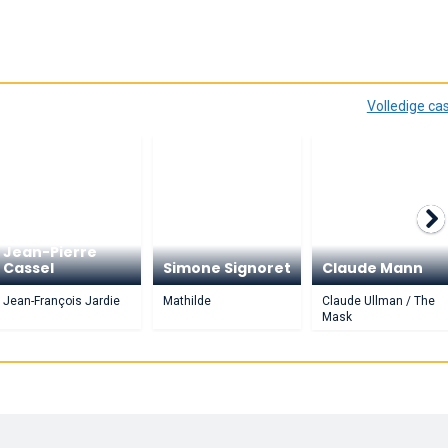
Volledige ca
Jean-Pierre
Cassel
Simone Signoret
Claude Mann
Jean-François Jardie
Mathilde
Claude Ullman / The
Mask