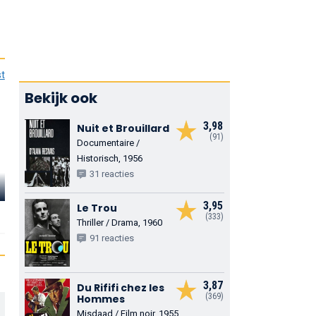
st
Bekijk ook
3,98
Nuit et Brouillard
(91)
Documentaire /
Historisch, 1956
31 reacties
Christian
Paul Crauchet
Barbier
Alain Dekok
3,95
Le Trou
Félix Lepercq
Guillaume Vermesch /
Legrain
(333)
Thriller / Drama, 1960
The Buffalo
91 reacties
3,87
Du Rififi chez les
(369)
Hommes
Misdaad / Film noir, 1955