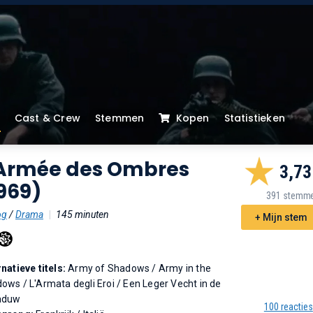
Cast & Crew
Stemmen
Kopen
Statistieken
'Armée des Ombres
3,73
969)
391 stemm
og
/
Drama
|
145 minuten
+ Mijn stem
rnatieve titels:
Army of Shadows
/
Army in the
dows
/
L'Armata degli Eroi
/
Een Leger Vecht in de
aduw
100 reacties