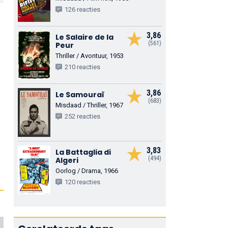
126 reacties
3,86
Le Salaire de la
(561)
Peur
Thriller / Avontuur, 1953
210 reacties
3,86
Le Samouraï
(683)
Misdaad / Thriller, 1967
252 reacties
3,83
La Battaglia di
(494)
Algeri
Oorlog / Drama, 1966
120 reacties