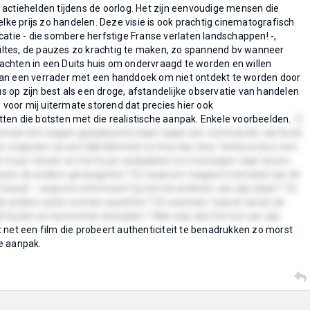
actiehelden tijdens de oorlog. Het zijn eenvoudige mensen die
elke prijs zo handelen. Deze visie is ook prachtig cinematografisch
catie - die sombere herfstige Franse verlaten landschappen! -,
stiltes, de pauzes zo krachtig te maken, zo spannend bv wanneer
chten in een Duits huis om ondervraagd te worden en willen
an een verrader met een handdoek om niet ontdekt te worden door
dus op zijn best als een droge, afstandelijke observatie van handelen
s voor mij uitermate storend dat precies hier ook
ten die botsten met die realistische aanpak. Enkele voorbeelden.
1)
hoe kan een wagen geparkeerd staan naast een commando van Duits
 ongezien op een dak klimmen en hoe kan door Ventura door een
de muur rennen en het touw vastpakken en moeizaam naar boven
uwens de andere gevangenen ? En waarom reageert niemand van de
 Cassel – waarom informeert hij niet de anderen van zijn daad ? Zo
ie andere actie moeten opzetten ? En wanneer Cassel vanuit de
t hij dat ze hun komen bevrijden ? Wat was dus het nut van zijn
net een film die probeert authenticiteit te benadrukken zo morst
e aanpak.