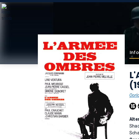
Info
L
(1
Oorl
Alte
Sha
Sch