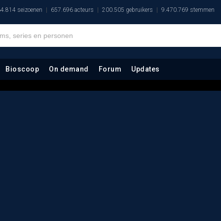
4.814 seizoenen
657.696 acteurs
200.505 gebruikers
9.470.769 stemmen
Bioscoop
On demand
Forum
Updates