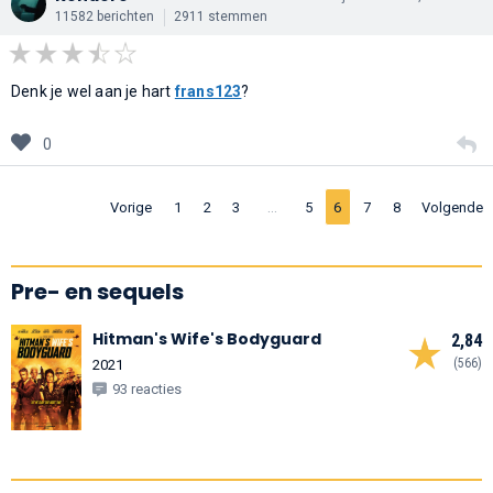
11582 berichten
2911 stemmen
Denk je wel aan je hart
frans123
?
0
…
Vorige
1
2
3
5
6
7
8
Volgende
Pre- en sequels
Hitman's Wife's Bodyguard
2,84
(566)
2021
93 reacties