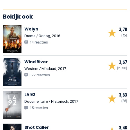
Bekijk ook
Wolyn
3,78
(45)
Drama / Oorlog, 2016
14 reacties
Wind River
3,67
(2.020)
Western / Misdaad, 2017
322 reacties
LA 92
3,63
(86)
Documentaire / Historisch, 2017
15 reacties
Shot Caller
3,48