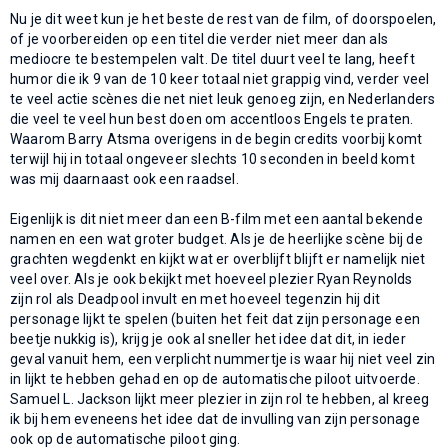
Nu je dit weet kun je het beste de rest van de film, of doorspoelen,
of je voorbereiden op een titel die verder niet meer dan als
mediocre te bestempelen valt. De titel duurt veel te lang, heeft
humor die ik 9 van de 10 keer totaal niet grappig vind, verder veel
te veel actie scènes die net niet leuk genoeg zijn, en Nederlanders
die veel te veel hun best doen om accentloos Engels te praten.
Waarom Barry Atsma overigens in de begin credits voorbij komt
terwijl hij in totaal ongeveer slechts 10 seconden in beeld komt
was mij daarnaast ook een raadsel.
Eigenlijk is dit niet meer dan een B-film met een aantal bekende
namen en een wat groter budget. Als je de heerlijke scène bij de
grachten wegdenkt en kijkt wat er overblijft blijft er namelijk niet
veel over. Als je ook bekijkt met hoeveel plezier Ryan Reynolds
zijn rol als Deadpool invult en met hoeveel tegenzin hij dit
personage lijkt te spelen (buiten het feit dat zijn personage een
beetje nukkig is), krijg je ook al sneller het idee dat dit, in ieder
geval vanuit hem, een verplicht nummertje is waar hij niet veel zin
in lijkt te hebben gehad en op de automatische piloot uitvoerde.
Samuel L. Jackson lijkt meer plezier in zijn rol te hebben, al kreeg
ik bij hem eveneens het idee dat de invulling van zijn personage
ook op de automatische piloot ging.