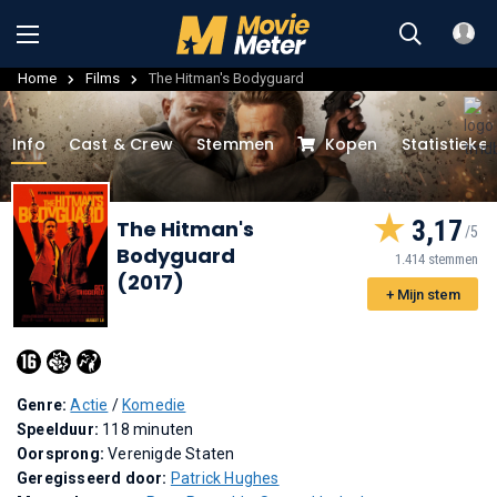
Home
Films
The Hitman's Bodyguard
Info
Cast & Crew
Stemmen
Kopen
Statistieke
3,17
The Hitman's
Bodyguard
1.414 stemmen
(2017)
+ Mijn stem
Genre:
Actie
/
Komedie
Speelduur:
118 minuten
Oorsprong:
Verenigde Staten
Geregisseerd door:
Patrick Hughes