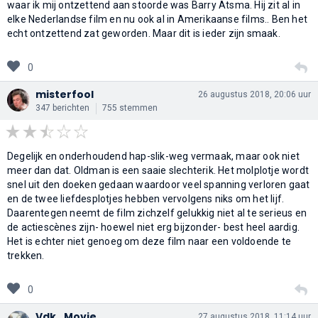
waar ik mij ontzettend aan stoorde was Barry Atsma. Hij zit al in
elke Nederlandse film en nu ook al in Amerikaanse films.. Ben het
echt ontzettend zat geworden. Maar dit is ieder zijn smaak.
0
misterfool
26 augustus 2018, 20:06 uur
347 berichten
755 stemmen
Degelijk en onderhoudend hap-slik-weg vermaak, maar ook niet
meer dan dat. Oldman is een saaie slechterik. Het molplotje wordt
snel uit den doeken gedaan waardoor veel spanning verloren gaat
en de twee liefdesplotjes hebben vervolgens niks om het lijf.
Daarentegen neemt de film zichzelf gelukkig niet al te serieus en
de actiescènes zijn- hoewel niet erg bijzonder- best heel aardig.
Het is echter niet genoeg om deze film naar een voldoende te
trekken.
0
Vdk_Movie
27 augustus 2018, 11:14 uur