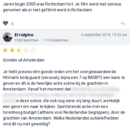
Jaren begin 2000 was Rotterdam hot. Je film werd niet serieus
genomen als er niet gefilmd werd in Rotterdam.
0
El ralpho
6 september 2018, 19:33 uur
1506 berichten
1114 stemmen
Groeten uit Amsterdam
Je hebt precies één goede reden om het overgewaardeerde
Hitman’s bodyguard (seriously, bijna een 7 op IMDB!?) een kans te
geven en dit is de heerlijke actie scène bij de grachten in
Amsterdam. Vanaf het moment dat
Michael Bryce zijn beklag
doet bij een koffietentje, totdat hij van achter neergeslagen
wordt,
is deze scène, die ook nog eens vrij lang duurt, werkelijk
een genot om naar te kijken. Spetterende actie met een
torenhoog budget (althans voor Nederlandse begrippen), door de
grachten van Amsterdam. Welke Nederlandse actieliefhebber
vind dit nu niet geweldig?