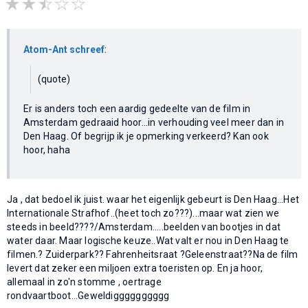
Atom-Ant schreef
:
(quote)
Er is anders toch een aardig gedeelte van de film in
Amsterdam gedraaid hoor...in verhouding veel meer dan in
Den Haag. Of begrijp ik je opmerking verkeerd? Kan ook
hoor, haha
Ja , dat bedoel ik juist. waar het eigenlijk gebeurt is Den Haag...Het
Internationale Strafhof..(heet toch zo???)...maar wat zien we
steeds in beeld????/Amsterdam.....beelden van bootjes in dat
water daar. Maar logische keuze..Wat valt er nou in Den Haag te
filmen.? Zuiderpark?? Fahrenheitsraat ?Geleenstraat??Na de film
levert dat zeker een miljoen extra toeristen op. En ja hoor,
allemaal in zo'n stomme , oertrage
rondvaartboot...Geweldigggggggggg