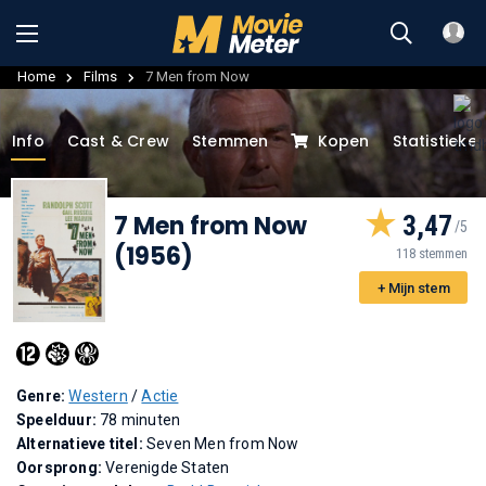
Home
Films
7 Men from Now
Info
Cast & Crew
Stemmen
Kopen
Statistieke
7 Men from Now
3,47
(1956)
118 stemmen
+ Mijn stem
Genre:
Western
/
Actie
Speelduur:
78 minuten
Alternatieve titel:
Seven Men from Now
Oorsprong:
Verenigde Staten