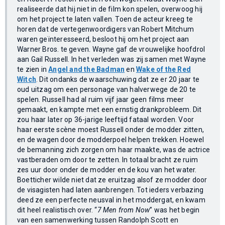
realiseerde dat hij niet in de film kon spelen, overwoog hij
om het project te laten vallen. Toen de acteur kreeg te
horen dat de vertegenwoordigers van Robert Mitchum
waren geïnteresseerd, besloot hij om het project aan
Warner Bros. te geven. Wayne gaf de vrouwelijke hoofdrol
aan Gail Russell. In het verleden was zij samen met Wayne
te zien in
Angel and the Badman
en
Wake of the Red
Witch
. Dit ondanks de waarschuwing dat ze er 20 jaar te
oud uitzag om een personage van halverwege de 20 te
spelen. Russell had al ruim vijf jaar geen films meer
gemaakt, en kampte met een ernstig drankprobleem. Dit
zou haar later op 36-jarige leeftijd fataal worden. Voor
haar eerste scène moest Russell onder de modder zitten,
en de wagen door de modderpoel helpen trekken. Hoewel
de bemanning zich zorgen om haar maakte, was de actrice
vastberaden om door te zetten. In totaal bracht ze ruim
zes uur door onder de modder en de kou van het water.
Boetticher wilde niet dat ze eruitzag alsof ze modder door
de visagisten had laten aanbrengen. Tot ieders verbazing
deed ze een perfecte neusval in het moddergat, en kwam
dit heel realistisch over. “
7 Men from Now
” was het begin
van een samenwerking tussen Randolph Scott en