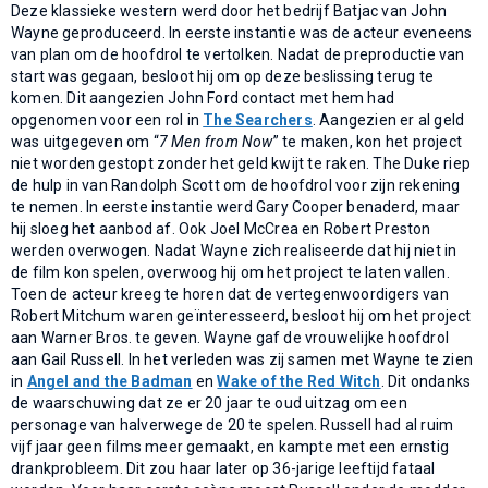
Deze klassieke western werd door het bedrijf Batjac van John
Wayne geproduceerd. In eerste instantie was de acteur eveneens
van plan om de hoofdrol te vertolken. Nadat de preproductie van
start was gegaan, besloot hij om op deze beslissing terug te
komen. Dit aangezien John Ford contact met hem had
opgenomen voor een rol in
The Searchers
. Aangezien er al geld
was uitgegeven om “
7 Men from Now
” te maken, kon het project
niet worden gestopt zonder het geld kwijt te raken. The Duke riep
de hulp in van Randolph Scott om de hoofdrol voor zijn rekening
te nemen. In eerste instantie werd Gary Cooper benaderd, maar
hij sloeg het aanbod af. Ook Joel McCrea en Robert Preston
werden overwogen. Nadat Wayne zich realiseerde dat hij niet in
de film kon spelen, overwoog hij om het project te laten vallen.
Toen de acteur kreeg te horen dat de vertegenwoordigers van
Robert Mitchum waren geïnteresseerd, besloot hij om het project
aan Warner Bros. te geven. Wayne gaf de vrouwelijke hoofdrol
aan Gail Russell. In het verleden was zij samen met Wayne te zien
in
Angel and the Badman
en
Wake of the Red Witch
. Dit ondanks
de waarschuwing dat ze er 20 jaar te oud uitzag om een
personage van halverwege de 20 te spelen. Russell had al ruim
vijf jaar geen films meer gemaakt, en kampte met een ernstig
drankprobleem. Dit zou haar later op 36-jarige leeftijd fataal