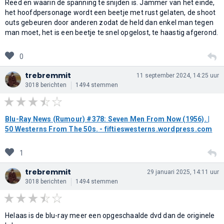
Reed en waarin de spanning te snijden is. Jammer van het einde,
het hoofdpersonage wordt een beetje met rust gelaten, de shoot
outs gebeuren door anderen zodat de held dan enkel man tegen
man moet, het is een beetje te snel opgelost, te haastig afgerond.
0
trebremmit
11 september 2024, 14:25 uur
3018 berichten
1494 stemmen
Blu-Ray News (Rumour) #378: Seven Men From Now (1956). |
50 Westerns From The 50s. - fiftieswesterns.wordpress.com
1
trebremmit
29 januari 2025, 14:11 uur
3018 berichten
1494 stemmen
Helaas is de blu-ray meer een opgeschaalde dvd dan de originele