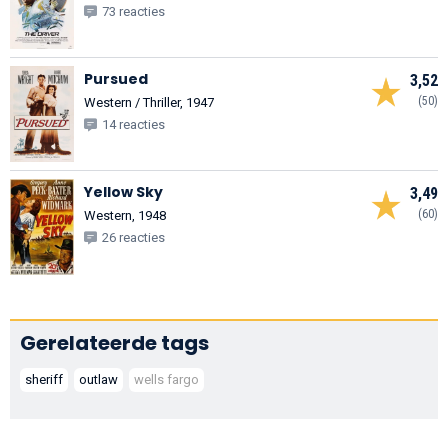
73 reacties
Pursued
3,52
(50)
Western / Thriller, 1947
14 reacties
Yellow Sky
3,49
(60)
Western, 1948
26 reacties
Gerelateerde tags
sheriff
outlaw
wells fargo