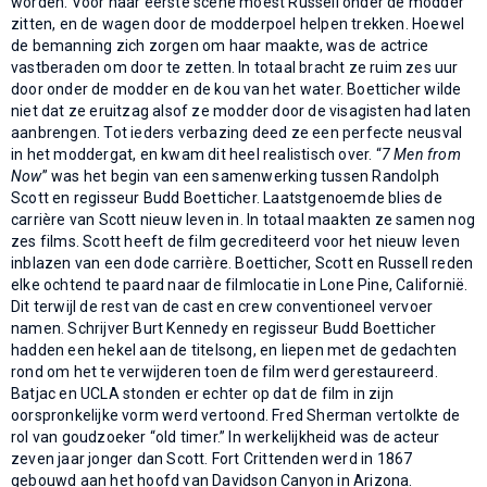
worden. Voor haar eerste scène moest Russell onder de modder
zitten, en de wagen door de modderpoel helpen trekken. Hoewel
de bemanning zich zorgen om haar maakte, was de actrice
vastberaden om door te zetten. In totaal bracht ze ruim zes uur
door onder de modder en de kou van het water. Boetticher wilde
niet dat ze eruitzag alsof ze modder door de visagisten had laten
aanbrengen. Tot ieders verbazing deed ze een perfecte neusval
in het moddergat, en kwam dit heel realistisch over. “
7 Men from
Now
” was het begin van een samenwerking tussen Randolph
Scott en regisseur Budd Boetticher. Laatstgenoemde blies de
carrière van Scott nieuw leven in. In totaal maakten ze samen nog
zes films. Scott heeft de film gecrediteerd voor het nieuw leven
inblazen van een dode carrière. Boetticher, Scott en Russell reden
elke ochtend te paard naar de filmlocatie in Lone Pine, Californië.
Dit terwijl de rest van de cast en crew conventioneel vervoer
namen. Schrijver Burt Kennedy en regisseur Budd Boetticher
hadden een hekel aan de titelsong, en liepen met de gedachten
rond om het te verwijderen toen de film werd gerestaureerd.
Batjac en UCLA stonden er echter op dat de film in zijn
oorspronkelijke vorm werd vertoond. Fred Sherman vertolkte de
rol van goudzoeker “old timer.” In werkelijkheid was de acteur
zeven jaar jonger dan Scott. Fort Crittenden werd in 1867
gebouwd aan het hoofd van Davidson Canyon in Arizona.