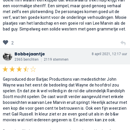
een voormalige sheriff. Een simpel, maar goed genoeg verhaal
met zelfs een plotwending. De personages komen goed uit de
verf, wat ten goede komt voor de onderlinge verhoudingen. Mooie
plaatjes van het landschap en een goeie rol van Lee Marvin als de
bad guy. Simpelweg een solide western met geen grammetje vet.
2
Bobbejaantje
8 april 2021, 12:17 uur
2365 berichten
2119 stemmen
Geproduced door Batjac Productions van medestichter John
Wayne was het eerst de bedoeling dat Wayne de hoofdrol zou
spelen. En dat zie ik wel volledig in de rol die uiteindelijk Randolph
Scott mocht spelen. De cast wordt verder aangevuld met enkele
booswichten waarvan Lee Marvin eruit springt. Heerlijk acteur met
een kop die voor geen cent te betrouwen is. Ook een fijn weerzien
met Gail Russell. In kleur ziet er ze even goed uit als in de b&w
movies wat niet iedereen gegeven is. En acteren kan ze ook.