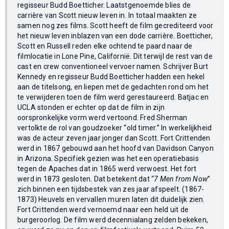
regisseur Budd Boetticher. Laatstgenoemde blies de
carrière van Scott nieuw leven in. In totaal maakten ze
samen nog zes films. Scott heeft de film gecrediteerd voor
het nieuw leven inblazen van een dode carrière. Boetticher,
Scott en Russell reden elke ochtend te paard naar de
filmlocatie in Lone Pine, Californië. Dit terwijl de rest van de
cast en crew conventioneel vervoer namen. Schrijver Burt
Kennedy en regisseur Budd Boetticher hadden een hekel
aan de titelsong, en liepen met de gedachten rond om het
te verwijderen toen de film werd gerestaureerd. Batjac en
UCLA stonden er echter op dat de film in zijn
oorspronkelijke vorm werd vertoond. Fred Sherman
vertolkte de rol van goudzoeker “old timer.” In werkelijkheid
was de acteur zeven jaar jonger dan Scott. Fort Crittenden
werd in 1867 gebouwd aan het hoofd van Davidson Canyon
in Arizona. Specifiek gezien was het een operatiebasis
tegen de Apaches dat in 1865 werd verwoest. Het fort
werd in 1873 gesloten. Dat betekent dat “
7 Men from Now
”
zich binnen een tijdsbestek van zes jaar afspeelt. (1867-
1873) Heuvels en vervallen muren laten dit duidelijk zien.
Fort Crittenden werd vernoemd naar een held uit de
burgeroorlog. De film werd decennialang zelden bekeken,