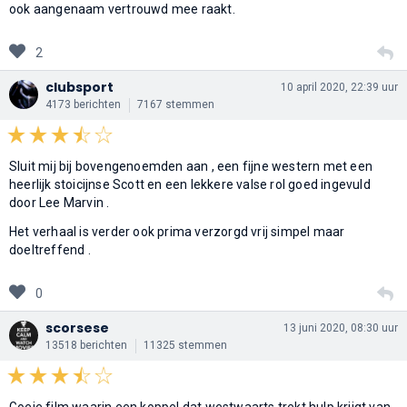
ook aangenaam vertrouwd mee raakt.
2
clubsport
10 april 2020, 22:39 uur
4173 berichten
7167 stemmen
Sluit mij bij bovengenoemden aan , een fijne western met een
heerlijk stoicijnse Scott en een lekkere valse rol goed ingevuld
door Lee Marvin .
Het verhaal is verder ook prima verzorgd vrij simpel maar
doeltreffend .
0
scorsese
13 juni 2020, 08:30 uur
13518 berichten
11325 stemmen
Goeie film waarin een koppel dat westwaarts trekt hulp krijgt van