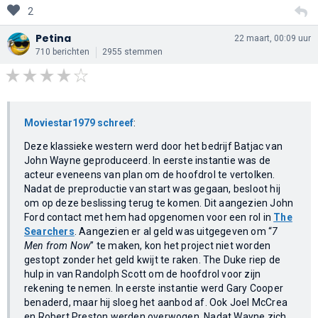
2
Petina
22 maart, 00:09 uur
710 berichten
2955 stemmen
Moviestar1979 schreef
:
Deze klassieke western werd door het bedrijf Batjac van
John Wayne geproduceerd. In eerste instantie was de
acteur eveneens van plan om de hoofdrol te vertolken.
Nadat de preproductie van start was gegaan, besloot hij
om op deze beslissing terug te komen. Dit aangezien John
Ford contact met hem had opgenomen voor een rol in
The
Searchers
. Aangezien er al geld was uitgegeven om “
7
Men from Now
” te maken, kon het project niet worden
gestopt zonder het geld kwijt te raken. The Duke riep de
hulp in van Randolph Scott om de hoofdrol voor zijn
rekening te nemen. In eerste instantie werd Gary Cooper
benaderd, maar hij sloeg het aanbod af. Ook Joel McCrea
en Robert Preston werden overwogen. Nadat Wayne zich