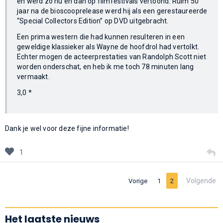
en werd zo nu en dan op filmfestivals vertoond. Ruim 50
jaar na de bioscooprelease werd hij als een gerestaureerde
“Special Collectors Edition” op DVD uitgebracht.
Een prima western die had kunnen resulteren in een
geweldige klassieker als Wayne de hoofdrol had vertolkt.
Echter mogen de acteerprestaties van Randolph Scott niet
worden onderschat, en heb ik me toch 78 minuten lang
vermaakt.
3,0 *
Dank je wel voor deze fijne informatie!
1
Volgende
Vorige
1
2
Het laatste nieuws