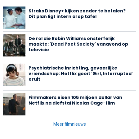
Straks Disney+ kijken zonder te betalen?
Dit plan ligt intern al op tafel
De rol die Robin Williams onsterfelijk
maakte: 'Dead Poet Society' vanavond op
televisie
Psychiatrische inrichting, gevaarlijke
vriendschap: Netflix gooit 'Girl, Interrupted'
eruit
Filmmakers eisen 105 miljoen dollar van
Netflix na diefstal Nicolas Cage-film
Meer filmnieuws