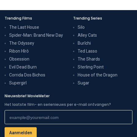
Trending Films
Trending Series
The Last House
Silo
Spider-Man: Brand New Day
Alley Cats
The Odyssey
Burīchi
Ribon Hîrô
Ted Lasso
Obsession
The Shards
Evil Dead Burn
Sterling Point
Corrida Dos Bichos
House of the Dragon
Supergirl
Sugar
Nieuwsbrief MovieMeter
Het laatste film- en serienieuws per e-mail ontvangen?