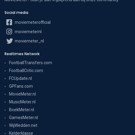
Social media
moviemeterofficial
moviemeternl
moviemeter_nl
Realtimes Network
FootballTransfers.com
FootballCritic.com
FCUpdate.nl
GPFans.com
MovieMeter.nl
MusicMeter.nl
BoekMeter.nl
GamesMeter.nl
WijWedden.net
Kelderklasse