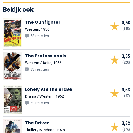
Bekijk ook
The Gunfighter
3,68
(145)
Western, 1950
58 reacties
The Professionals
3,55
(220)
Western / Actie, 1966
83 reacties
Lonely Are the Brave
3,53
(87)
Drama / Western, 1962
29 reacties
The Driver
3,52
(276)
Thriller / Misdaad, 1978