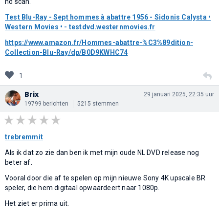
hd scan.
Test Blu-Ray - Sept hommes à abattre 1956 - Sidonis Calysta •
Western Movies • - testdvd.westernmovies.fr
https://www.amazon.fr/Hommes-abattre-%C3%89dition-
Collection-Blu-Ray/dp/B0D9KWHC74
1
Brix
29 januari 2025, 22:35 uur
19799 berichten
5215 stemmen
trebremmit
Als ik dat zo zie dan ben ik met mijn oude NL DVD release nog
beter af.
Vooral door die af te spelen op mijn nieuwe Sony 4K upscale BR
speler, die hem digitaal opwaardeert naar 1080p.
Het ziet er prima uit.