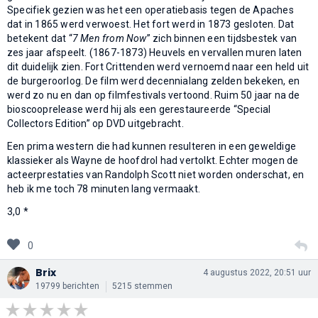
Specifiek gezien was het een operatiebasis tegen de Apaches
dat in 1865 werd verwoest. Het fort werd in 1873 gesloten. Dat
betekent dat “
7 Men from Now
” zich binnen een tijdsbestek van
zes jaar afspeelt. (1867-1873) Heuvels en vervallen muren laten
dit duidelijk zien. Fort Crittenden werd vernoemd naar een held uit
de burgeroorlog. De film werd decennialang zelden bekeken, en
werd zo nu en dan op filmfestivals vertoond. Ruim 50 jaar na de
bioscooprelease werd hij als een gerestaureerde “Special
Collectors Edition” op DVD uitgebracht.
Een prima western die had kunnen resulteren in een geweldige
klassieker als Wayne de hoofdrol had vertolkt. Echter mogen de
acteerprestaties van Randolph Scott niet worden onderschat, en
heb ik me toch 78 minuten lang vermaakt.
3,0 *
0
Brix
4 augustus 2022, 20:51 uur
19799 berichten
5215 stemmen