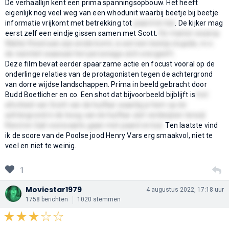
De verhaallijn kent een prima spanningsopbouw. Het heeft
eigenlijk nog veel weg van een whodunit waarbij beetje bij beetje
informatie vrijkomt met betrekking tot
paard en kar
. De kijker mag
eerst zelf een eindje gissen samen met Scott.
De manier waarop
Walter Reed aan zijn einde komt, is wel een beetje stupide, m.n.
de naïviteit waaraan het personage zich overgeeft.
Deze film bevat eerder spaarzame actie en focust vooral op de
onderlinge relaties van de protagonisten tegen de achtergrond
van dorre wijdse landschappen. Prima in beeld gebracht door
Budd Boetlicher en co. Een shot dat bijvoorbeeld bijblijft is
het
afscheid van Scott van de huifkar waarbij je hem op de
achtergrond in de boog van de huifkar ziet verdwijnen terwijl
Reed en Gail voorwaarts gaan met paard en kar.
Ten laatste vind
ik de score van de Poolse jood Henry Vars erg smaakvol, niet te
veel en niet te weinig.
1
Moviestar1979
4 augustus 2022, 17:18 uur
1758 berichten
1020 stemmen