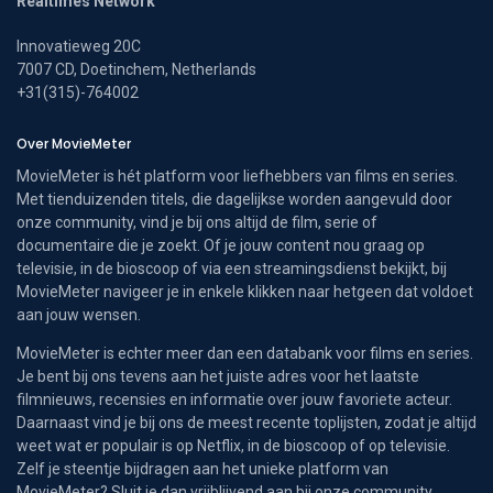
Realtimes Network
Innovatieweg 20C
7007 CD, Doetinchem, Netherlands
+31(315)-764002
Over MovieMeter
MovieMeter is hét platform voor liefhebbers van films en series.
Met tienduizenden titels, die dagelijkse worden aangevuld door
onze community, vind je bij ons altijd de film, serie of
documentaire die je zoekt. Of je jouw content nou graag op
televisie, in de bioscoop of via een streamingsdienst bekijkt, bij
MovieMeter navigeer je in enkele klikken naar hetgeen dat voldoet
aan jouw wensen.
MovieMeter is echter meer dan een databank voor films en series.
Je bent bij ons tevens aan het juiste adres voor het laatste
filmnieuws, recensies en informatie over jouw favoriete acteur.
Daarnaast vind je bij ons de meest recente toplijsten, zodat je altijd
weet wat er populair is op Netflix, in de bioscoop of op televisie.
Zelf je steentje bijdragen aan het unieke platform van
MovieMeter? Sluit je dan vrijblijvend aan bij onze community.