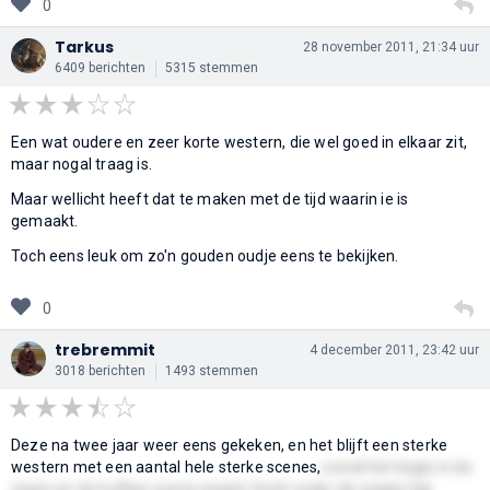
0
Tarkus
28 november 2011, 21:34 uur
6409 berichten
5315 stemmen
Een wat oudere en zeer korte western, die wel goed in elkaar zit,
maar nogal traag is.
Maar wellicht heeft dat te maken met de tijd waarin ie is
gemaakt.
Toch eens leuk om zo'n gouden oudje eens te bekijken.
0
trebremmit
4 december 2011, 23:42 uur
3018 berichten
1493 stemmen
Deze na twee jaar weer eens gekeken, en het blijft een sterke
western met een aantal hele sterke scenes,
vooral het begin in de
regen en de huifkar scene waarin Scott onder de wagen ligt
.