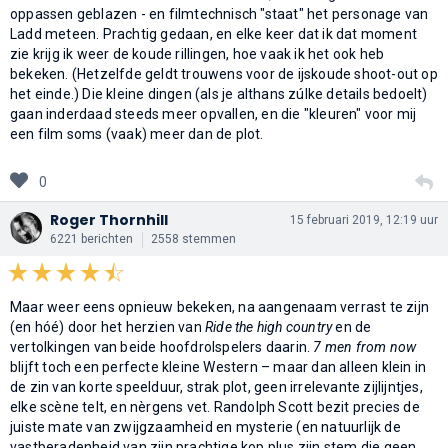
oppassen geblazen - en filmtechnisch "staat" het personage van
Ladd meteen. Prachtig gedaan, en elke keer dat ik dat moment
zie krijg ik weer de koude rillingen, hoe vaak ik het ook heb
bekeken. (Hetzelfde geldt trouwens voor de ijskoude shoot-out op
het einde.) Die kleine dingen (als je althans zúlke details bedoelt)
gaan inderdaad steeds meer opvallen, en die "kleuren" voor mij
een film soms (vaak) meer dan de plot.
0
Roger Thornhill
15 februari 2019, 12:19 uur
6221 berichten
2558 stemmen
Maar weer eens opnieuw bekeken, na aangenaam verrast te zijn
(en hóé) door het herzien van
Ride the high country
en de
vertolkingen van beide hoofdrolspelers daarin.
7 men from now
blijft toch een perfecte kleine Western – maar dan alleen klein in
de zin van korte speelduur, strak plot, geen irrelevante zijlijntjes,
elke scène telt, en nèrgens vet. Randolph Scott bezit precies de
juiste mate van zwijgzaamheid en mysterie (en natuurlijk de
vastberadenheid van zijn prachtige kop plus zijn stem die geen