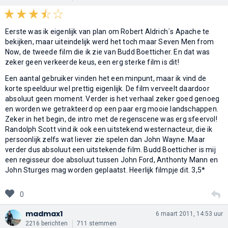
Eerste was ik eigenlijk van plan om Robert Aldrich´s Apache te
bekijken, maar uiteindelijk werd het toch maar Seven Men from
Now, de tweede film die ik zie van Budd Boetticher. En dat was
zeker geen verkeerde keus, een erg sterke film is dit!
Een aantal gebruiker vinden het een minpunt, maar ik vind de
korte speelduur wel prettig eigenlijk. De film verveelt daardoor
absoluut geen moment. Verder is het verhaal zeker goed genoeg
en worden we getrakteerd op een paar erg mooie landschappen.
Zeker in het begin, de intro met de regenscene was erg sfeervol!
Randolph Scott vind ik ook een uitstekend westernacteur, die ik
persoonlijk zelfs wat liever zie spelen dan John Wayne. Maar
verder dus absoluut een uitstekende film. Budd Boetticher is mij
een regisseur doe absoluut tussen John Ford, Anthonty Mann en
John Sturges mag worden geplaatst. Heerlijk filmpje dit. 3,5*
0
madmax1
6 maart 2011, 14:53 uur
2216 berichten
711 stemmen