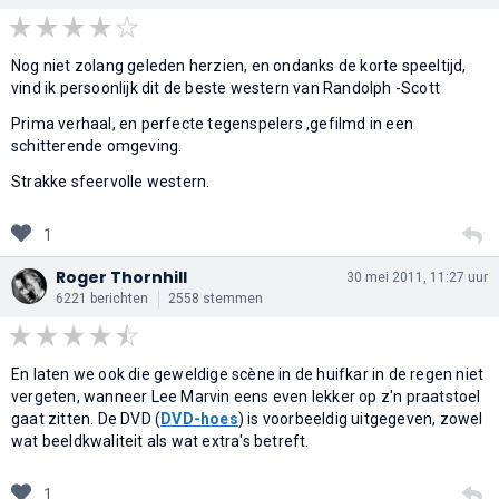
Nog niet zolang geleden herzien, en ondanks de korte speeltijd,
vind ik persoonlijk dit de beste western van Randolph -Scott
Prima verhaal, en perfecte tegenspelers ,gefilmd in een
schitterende omgeving.
Strakke sfeervolle western.
1
Roger Thornhill
30 mei 2011, 11:27 uur
6221 berichten
2558 stemmen
En laten we ook die geweldige scène in de huifkar in de regen niet
vergeten, wanneer Lee Marvin eens even lekker op z'n praatstoel
gaat zitten. De DVD (
DVD-hoes
) is voorbeeldig uitgegeven, zowel
wat beeldkwaliteit als wat extra's betreft.
1