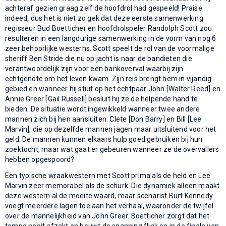
achteraf gezien graag zelf de hoofdrol had gespeeld! Praise
indeed, dus het is niet zo gek dat deze eerste samenwerking
regisseur Bud Boetticher en hoofdrolspeler Randolph Scott zou
resulteren in een langdurige samenwerking in de vorm van nog 6
zeer behoorlijke westerns. Scott speelt de rol van de voormalige
sheriff Ben Stride die nu op jacht is naar de bandieten die
verantwoordelijk zijn voor een bankoverval waarbij zijn
echtgenote om het leven kwam. Zijn reis brengt hem in vijandig
gebied en wanneer hij stuit op het echtpaar John [Walter Reed] en
Annie Greer [Gail Russell] besluit hij ze de helpende hand te
bieden. De situatie wordt ingewikkeld wanneer twee andere
mannen zich bij hen aansluiten: Clete [Don Barry] en Bill [Lee
Marvin], die op dezelfde mannen jagen maar uitsluitend voor het
geld. De mannen kunnen elkaars hulp goed gebruiken bij hun
zoektocht, maar wat gaat er gebeuren wanneer ze de overvallers
hebben opgespoord?
Een typische wraakwestern met Scott prima als de held en Lee
Marvin zeer memorabel als de schurk. Die dynamiek alleen maakt
deze western al de moeite waard, maar scenarist Burt Kennedy
voegt meerdere lagen toe aan het verhaal, waaronder de twijfel
over de mannelijkheid van John Greer. Boetticher zorgt dat het
tempo nooit afzakt en bouwt de spanning flink op in de finale van