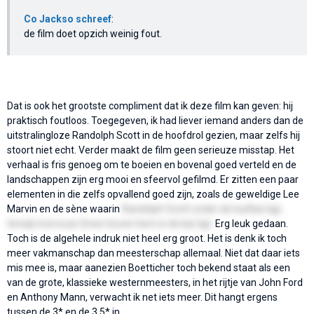
Co Jackso schreef
:
de film doet opzich weinig fout.
Dat is ook het grootste compliment dat ik deze film kan geven: hij
praktisch foutloos. Toegegeven, ik had liever iemand anders dan de
uitstralingloze Randolph Scott in de hoofdrol gezien, maar zelfs hij
stoort niet echt. Verder maakt de film geen serieuze misstap. Het
verhaal is fris genoeg om te boeien en bovenal goed verteld en de
landschappen zijn erg mooi en sfeervol gefilmd. Er zitten een paar
elementen in die zelfs opvallend goed zijn, zoals de geweldige Lee
Marvin en de sène waarin
Randolph Scott onder de huifkar ligt,
terwijl mevrouw Greer boven hem in de kar ligt.
Erg leuk gedaan.
Toch is de algehele indruk niet heel erg groot. Het is denk ik toch
meer vakmanschap dan meesterschap allemaal. Niet dat daar iets
mis mee is, maar aanezien Boetticher toch bekend staat als een
van de grote, klassieke westernmeesters, in het rijtje van John Ford
en Anthony Mann, verwacht ik net iets meer. Dit hangt ergens
tussen de 3* en de 3,5* in.