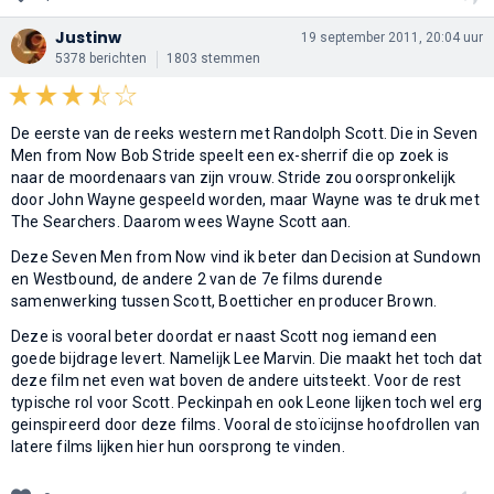
Justinw
19 september 2011, 20:04 uur
5378 berichten
1803 stemmen
De eerste van de reeks western met Randolph Scott. Die in Seven
Men from Now Bob Stride speelt een ex-sherrif die op zoek is
naar de moordenaars van zijn vrouw. Stride zou oorspronkelijk
door John Wayne gespeeld worden, maar Wayne was te druk met
The Searchers. Daarom wees Wayne Scott aan.
Deze Seven Men from Now vind ik beter dan Decision at Sundown
en Westbound, de andere 2 van de 7e films durende
samenwerking tussen Scott, Boetticher en producer Brown.
Deze is vooral beter doordat er naast Scott nog iemand een
goede bijdrage levert. Namelijk Lee Marvin. Die maakt het toch dat
deze film net even wat boven de andere uitsteekt. Voor de rest
typische rol voor Scott. Peckinpah en ook Leone lijken toch wel erg
geinspireerd door deze films. Vooral de stoïcijnse hoofdrollen van
latere films lijken hier hun oorsprong te vinden.