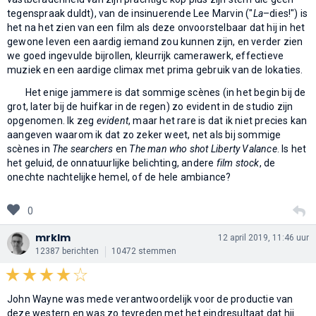
tegenspraak duldt), van de insinuerende Lee Marvin ("
La
–dies!") is
het na het zien van een film als deze onvoorstelbaar dat hij in het
gewone leven een aardig iemand zou kunnen zijn, en verder zien
we goed ingevulde bijrollen, kleurrijk camerawerk, effectieve
muziek en een aardige climax met prima gebruik van de lokaties.
Het enige jammere is dat sommige scènes (in het begin bij de
grot, later bij de huifkar in de regen) zo evident in de studio zijn
opgenomen. Ik zeg
evident
, maar het rare is dat ik niet precies kan
aangeven waarom ik dat zo zeker weet, net als bij sommige
scènes in
The searchers
en
The man who shot Liberty Valance
. Is het
het geluid, de onnatuurlijke belichting, andere
film stock
, de
onechte nachtelijke hemel, of de hele ambiance?
0
mrklm
12 april 2019, 11:46 uur
12387 berichten
10472 stemmen
John Wayne was mede verantwoordelijk voor de productie van
deze western en was zo tevreden met het eindresultaat dat hij