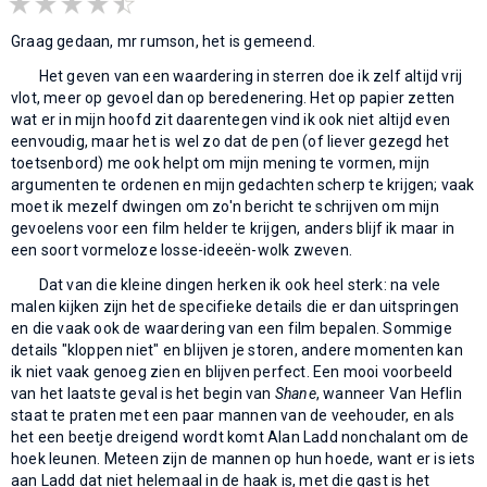
Graag gedaan, mr rumson, het is gemeend.
Het geven van een waardering in sterren doe ik zelf altijd vrij
vlot, meer op gevoel dan op beredenering. Het op papier zetten
wat er in mijn hoofd zit daarentegen vind ik ook niet altijd even
eenvoudig, maar het is wel zo dat de pen (of liever gezegd het
toetsenbord) me ook helpt om mijn mening te vormen, mijn
argumenten te ordenen en mijn gedachten scherp te krijgen; vaak
moet ik mezelf dwingen om zo'n bericht te schrijven om mijn
gevoelens voor een film helder te krijgen, anders blijf ik maar in
een soort vormeloze losse-ideeën-wolk zweven.
Dat van die kleine dingen herken ik ook heel sterk: na vele
malen kijken zijn het de specifieke details die er dan uitspringen
en die vaak ook de waardering van een film bepalen. Sommige
details "kloppen niet" en blijven je storen, andere momenten kan
ik niet vaak genoeg zien en blijven perfect. Een mooi voorbeeld
van het laatste geval is het begin van
Shane
, wanneer Van Heflin
staat te praten met een paar mannen van de veehouder, en als
het een beetje dreigend wordt komt Alan Ladd nonchalant om de
hoek leunen. Meteen zijn de mannen op hun hoede, want er is iets
aan Ladd dat niet helemaal in de haak is, met die gast is het