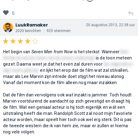
0
LuukRamaker
20 augustus 2013, 22:38 uur
2020 berichten
925 stemmen
Het begin van
Seven Men from Now
is het sterkst. Wanneer
Ben
Stride de eerste twee van de zeven ombrengt
is de toon meteen
gezet. Daarna weet je dat het even zal duren voor
de volgende er
aan moet geloven
en lijkt het erop dat de film wat zal stilvallen,
maar als Lee Marvin zijn intrede doet stijgt het niveau alsnog.
Vanaf dat moment kon de film alleen nog maar inzakken.
Dat de film dan vervolgens ook wat inzakt is jammer. Toch houdt
Marvin voortdurend de aandacht op zich gevestigd en draagt hij
de film. Wat een geniaal acteur is hij toch eigenlijk en wát een
uitstraling heeft die man. Randolph Scott zal nooit mijn favoriete
acteur worden, maar speelt hier toch ook wel erg sterk. Dit is pas
de tweede western die ik van hem zie, maar er zullen er hierna
nog vele volgen.