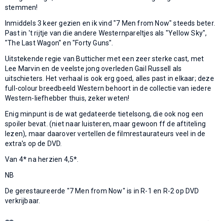
stemmen!
Inmiddels 3 keer gezien en ik vind "7 Men from Now" steeds beter.
Past in 't rijtje van die andere Westernpareltjes als "Yellow Sky",
"The Last Wagon" en "Forty Guns".
Uitstekende regie van Butticher met een zeer sterke cast, met
Lee Marvin en de veelste jong overleden Gail Russell als
uitschieters. Het verhaal is ook erg goed, alles past in elkaar; deze
full-colour breedbeeld Western behoort in de collectie van iedere
Western-liefhebber thuis, zeker weten!
Enig minpunt is de wat gedateerde tietelsong, die ook nog een
spoiler bevat. (niet naar luisteren, maar gewoon ff de aftiteling
lezen), maar daarover vertellen de filmrestaurateurs veel in de
extra's op de DVD.
Van 4* na herzien 4,5*.
NB
De gerestaureerde "7 Men from Now" is in R-1 en R-2 op DVD
verkrijbaar.