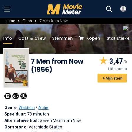
Home
Films
7 Men from Now
Info
Cast & Crew
Stemmen
Kopen
Statistieke
7 Men from Now
3,47
(1956)
118 stemmen
+ Mijn stem
Genre:
Western
/
Actie
Speelduur:
78 minuten
Alternatieve titel:
Seven Men from Now
Oorsprong:
Verenigde Staten