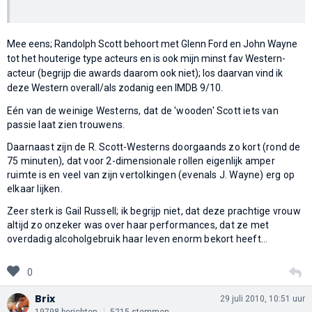
Mee eens; Randolph Scott behoort met Glenn Ford en John Wayne
tot het houterige type acteurs en is ook mijn minst fav Western-
acteur (begrijp die awards daarom ook niet); los daarvan vind ik
deze Western overall/als zodanig een IMDB 9/10.
Eén van de weinige Westerns, dat de 'wooden' Scott iets van
passie laat zien trouwens.
Daarnaast zijn de R. Scott-Westerns doorgaands zo kort (rond de
75 minuten), dat voor 2-dimensionale rollen eigenlijk amper
ruimte is en veel van zijn vertolkingen (evenals J. Wayne) erg op
elkaar lijken.
Zeer sterk is Gail Russell; ik begrijp niet, dat deze prachtige vrouw
altijd zo onzeker was over haar performances, dat ze met
overdadig alcoholgebruik haar leven enorm bekort heeft...
0
Brix
29 juli 2010, 10:51 uur
19798 berichten
5215 stemmen