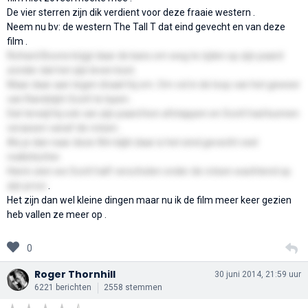
De vier sterren zijn dik verdient voor deze fraaie western .
Neem nu bv: de western The Tall T dat eind gevecht en van deze
film .
Richard Boone krijgt daar de kans om weg te rijden op zijn paard
zonder dat het zijn leven kost.
Maar daar aan tegen draait hij om. Om vol in de loop van het geweer
van Randolph Scott te lopen .
Dat terwijl hij ook van zijn paard kon afstappen en Scott had kunnen
verassen vanaf de rotsen .
Als je dan naar deze film kijkt daar is het eind gevecht veel
realistischer.
Hierin zien we Scott half verscholen onder de rotsen wachtend op
zijn prooi
.
Het zijn dan wel kleine dingen maar nu ik de film meer keer gezien
heb vallen ze meer op .
0
Roger Thornhill
30 juni 2014, 21:59 uur
6221 berichten
2558 stemmen