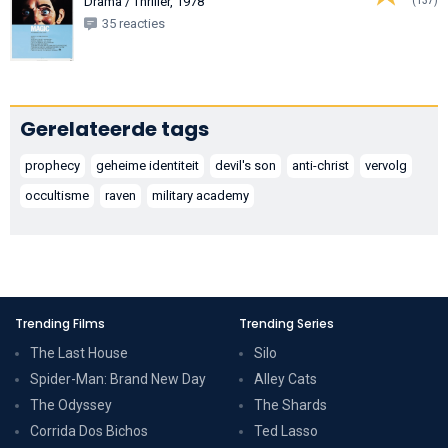
Drama / Thriller, 1978
35 reacties
Gerelateerde tags
prophecy
geheime identiteit
devil's son
anti-christ
vervolg
occultisme
raven
military academy
Trending Films
Trending Series
The Last House
Silo
Spider-Man: Brand New Day
Alley Cats
The Odyssey
The Shards
Corrida Dos Bichos
Ted Lasso