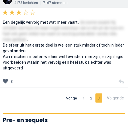
4173 berichten
7167 stemmen
Een degelijk vervolg met wat meer vaart ,
de scene waarin hij
ontdekt wie hij is en daar nogal overstuur van is viel uit de toon en
had ook geen enkel nut want er word qua karakter verder niks
mee gedaan
.
De sfeer uit het eerste deel is wel een stuk minder of toch in ieder
geval anders .
Ach mischien moeten we hier wel tevreden mee zijn , er zijn legio
voorbeelden waarin het vervolg een heel stuk slechter was
uitgevoerd .
0
Volgende
Vorige
1
2
3
Pre- en sequels