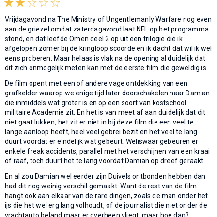
Vrijdagavond na The Ministry of Ungentlemanly Warfare nog even
aan de griezel omdat zaterdagavond laat NFL op het programma
stond, en dat leefde Omen deel 2 op uit een trilogie die ik
afgelopen zomer bij de kringloop scoorde en ik dacht dat wil ik wel
eens proberen. Maar helaas is vlak na de opening al duidelijk dat
dit zich onmogelijk meten kan met de eerste film die geweldig is.
De film opent met een of andere vage ontdekking van een
grafkelder waarop we enige tijd later doorschakelen naar Damian
die inmiddels wat groter is en op een soort van kostschool
militaire Academie zit. En het is van meet af aan duidelijk dat dit
niet gaat lukken, het zit er niet in bij deze film die een veel te
lange aanloop heeft, heel veel gebrei bezit en het veel te lang
duurt voordat er eindelijk wat gebeurt. Weliswaar gebeuren er
enkele freak accidents, parallel met het verschijnen van een kraai
of raaf, toch duurt het te lang voordat Damian op dreef geraakt.
En al zou Damian wel eerder zijn Duivels ontbonden hebben dan
had dit nog weinig verschil gemaakt. Want de rest van de film
hangt ook aan elkaar van de rare dingen, zoals de man onder het
ijs die het wel erg lang volhoudt, of de journalist die niet onder de
vrachtauto beland maar er overheen vliegt, maar hoe dan?