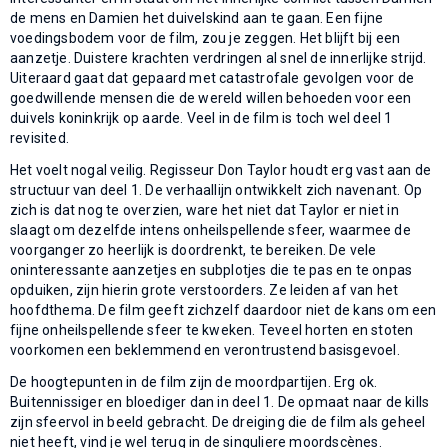
de mens en Damien het duivelskind aan te gaan. Een fijne
voedingsbodem voor de film, zou je zeggen. Het blijft bij een
aanzetje. Duistere krachten verdringen al snel de innerlijke strijd.
Uiteraard gaat dat gepaard met catastrofale gevolgen voor de
goedwillende mensen die de wereld willen behoeden voor een
duivels koninkrijk op aarde. Veel in de film is toch wel deel 1
revisited.
Het voelt nogal veilig. Regisseur Don Taylor houdt erg vast aan de
structuur van deel 1. De verhaallijn ontwikkelt zich navenant. Op
zich is dat nog te overzien, ware het niet dat Taylor er niet in
slaagt om dezelfde intens onheilspellende sfeer, waarmee de
voorganger zo heerlijk is doordrenkt, te bereiken. De vele
oninteressante aanzetjes en subplotjes die te pas en te onpas
opduiken, zijn hierin grote verstoorders. Ze leiden af van het
hoofdthema. De film geeft zichzelf daardoor niet de kans om een
fijne onheilspellende sfeer te kweken. Teveel horten en stoten
voorkomen een beklemmend en verontrustend basisgevoel.
De hoogtepunten in de film zijn de moordpartijen. Erg ok.
Buitennissiger en bloediger dan in deel 1. De opmaat naar de kills
zijn sfeervol in beeld gebracht. De dreiging die de film als geheel
niet heeft, vind je wel terug in de singuliere moordscènes.