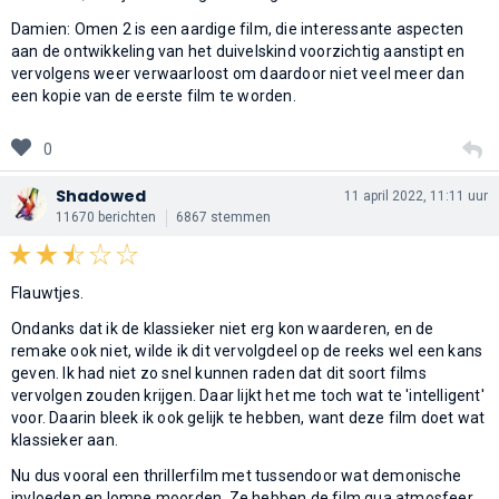
Damien: Omen 2 is een aardige film, die interessante aspecten
aan de ontwikkeling van het duivelskind voorzichtig aanstipt en
vervolgens weer verwaarloost om daardoor niet veel meer dan
een kopie van de eerste film te worden.
0
Shadowed
11 april 2022, 11:11 uur
11670 berichten
6867 stemmen
Flauwtjes.
Ondanks dat ik de klassieker niet erg kon waarderen, en de
remake ook niet, wilde ik dit vervolgdeel op de reeks wel een kans
geven. Ik had niet zo snel kunnen raden dat dit soort films
vervolgen zouden krijgen. Daar lijkt het me toch wat te 'intelligent'
voor. Daarin bleek ik ook gelijk te hebben, want deze film doet wat
klassieker aan.
Nu dus vooral een thrillerfilm met tussendoor wat demonische
invloeden en lompe moorden. Ze hebben de film qua atmosfeer