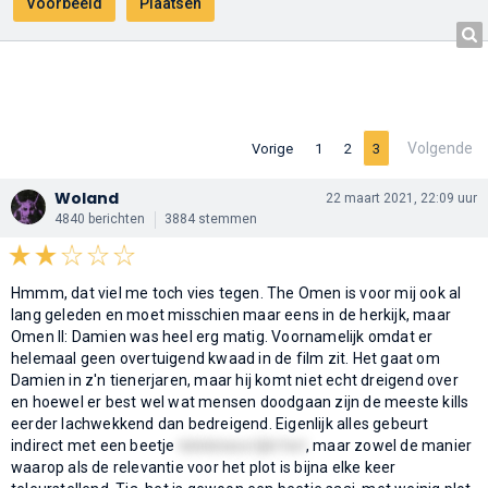
Volgende
Vorige
1
2
3
Woland
22 maart 2021, 22:09 uur
4840 berichten
3884 stemmen
Hmmm, dat viel me toch vies tegen. The Omen is voor mij ook al
lang geleden en moet misschien maar eens in de herkijk, maar
Omen II: Damien was heel erg matig. Voornamelijk omdat er
helemaal geen overtuigend kwaad in de film zit. Het gaat om
Damien in z'n tienerjaren, maar hij komt niet echt dreigend over
en hoewel er best wel wat mensen doodgaan zijn de meeste kills
eerder lachwekkend dan bedreigend. Eigenlijk alles gebeurt
indirect met een beetje
telekinese lijkt het
, maar zowel de manier
waarop als de relevantie voor het plot is bijna elke keer