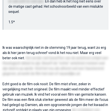
er ook echt te veel aan.
En dan heb ik het nog niet eens over
de matige cast gehad. Het schoolvoorbeeld van een mislukte
sequel.
1.5*
Ik was waarschijnlijk niet in de stemming 19 jaar terug, want zo erg
als ik hier jaren terug schreef vond ik het nou niet. Maar erg veel
beter ook niet.
Het eerder niet beseffen van de antichrist schijnt een
theologisch debat te zijn. Beseft de "echte" antichrist meteen wat
zijn doel is op aarde. Vind het nou als atheïst wel een fascinerend
gegeven, al werkt de film het niet of nauwelijks uit.
Echt goed is de film ook nooit. De film mist sfeer, zeker in
vergelijking met het origineel. De film maakt veel minder effectief
gebruik van muziek. Ik vind het vooral een film van gemiste kansen.
De film was een flink stuk sterker geweest als de film meer de focus
had gelegd op Damien, als een opgroeiende jongen die het kwaad in
zichzelf ontdekt in plaats van zijn omgeving
die ontdekken wie