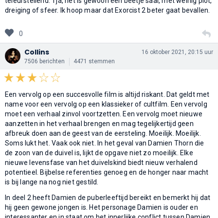
teleurstellend. Tja, het is gewoon een beetje saai, met weinig plot,
dreiging of sfeer. Ik hoop maar dat Exorcist 2 beter gaat bevallen.
0
Collins
16 oktober 2021, 20:15 uur
7506 berichten
4471 stemmen
Een vervolg op een succesvolle film is altijd riskant. Dat geldt met
name voor een vervolg op een klassieker of cultfilm. Een vervolg
moet een verhaal zinvol voortzetten. Een vervolg moet nieuwe
aanzetten in het verhaal brengen en mag tegelijkertijd geen
afbreuk doen aan de geest van de eersteling. Moeilijk. Moeilijk.
Soms lukt het. Vaak ook niet. In het geval van Damien Thorn die
de zoon van de duivel is, lijkt de opgave niet zo moeilijk. Elke
nieuwe levensfase van het duivelskind biedt nieuw verhalend
potentieel. Bijbelse referenties genoeg en de honger naar macht
is bij lange na nog niet gestild.
In deel 2 heeft Damien de puberleeftijd bereikt en bemerkt hij dat
hij geen gewone jongen is. Het personage Damien is ouder en
interessanter en in staat om het innerlijke conflict tussen Damien