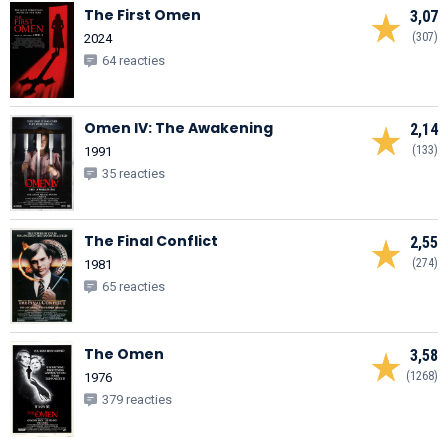
The First Omen
3,07
(307)
2024
64 reacties
Omen IV: The Awakening
2,14
(133)
1991
35 reacties
The Final Conflict
2,55
(274)
1981
65 reacties
The Omen
3,58
(1268)
1976
379 reacties