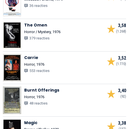
36 reacties
The Omen
3,58
(1.268)
Horror / Mystery, 1976
379 reacties
Carrie
3,52
(1.770)
Horror, 1976
553 reacties
Burnt Offerings
3,40
(92)
Horror, 1976
48 reacties
Magic
3,38
(137)