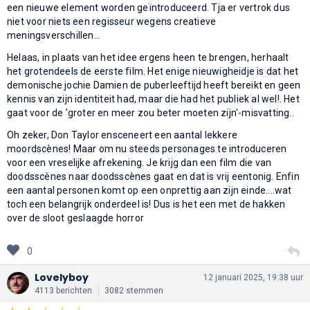
een nieuwe element worden geïntroduceerd. Tja er vertrok dus
niet voor niets een regisseur wegens creatieve
meningsverschillen...
Helaas, in plaats van het idee ergens heen te brengen, herhaalt
het grotendeels de eerste film. Het enige nieuwigheidje is dat het
demonische jochie Damien de puberleeftijd heeft bereikt en geen
kennis van zijn identiteit had, maar die had het publiek al wel!. Het
gaat voor de 'groter en meer zou beter moeten zijn'-misvatting..
Oh zeker, Don Taylor ensceneert een aantal lekkere
moordscènes! Maar ​​om nu steeds personages te introduceren
voor een vreselijke afrekening. Je krijg dan een film die van
doodsscènes naar doodsscènes gaat en dat is vrij eentonig. Enfin
een aantal personen komt op een onprettig aan zijn einde....wat
toch een belangrijk onderdeel is! Dus is het een met de hakken
over de sloot geslaagde horror
0
Lovelyboy
12 januari 2025, 19:38 uur
4113 berichten
3082 stemmen