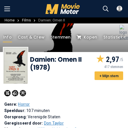
Home
Films
Damien: Omen II
Info
Cast & Crew
Stemmen
Kopen
Statistieke
Damien: Omen II
2,97
(1978)
417 stemmen
+ Mijn stem
Genre:
Horror
Speelduur:
107 minuten
Oorsprong:
Verenigde Staten
Geregisseerd door:
Don Taylor