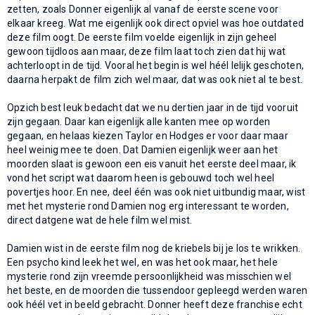
zetten, zoals Donner eigenlijk al vanaf de eerste scene voor
elkaar kreeg. Wat me eigenlijk ook direct opviel was hoe outdated
deze film oogt. De eerste film voelde eigenlijk in zijn geheel
gewoon tijdloos aan maar, deze film laat toch zien dat hij wat
achterloopt in de tijd. Vooral het begin is wel héél lelijk geschoten,
daarna herpakt de film zich wel maar, dat was ook niet al te best.
Opzich best leuk bedacht dat we nu dertien jaar in de tijd vooruit
zijn gegaan. Daar kan eigenlijk alle kanten mee op worden
gegaan, en helaas kiezen Taylor en Hodges er voor daar maar
heel weinig mee te doen. Dat Damien eigenlijk weer aan het
moorden slaat is gewoon een eis vanuit het eerste deel maar, ik
vond het script wat daarom heen is gebouwd toch wel heel
povertjes hoor. En nee, deel één was ook niet uitbundig maar, wist
met het mysterie rond Damien nog erg interessant te worden,
direct datgene wat de hele film wel mist.
Damien wist in de eerste film nog de kriebels bij je los te wrikken.
Een psycho kind leek het wel, en was het ook maar, het hele
mysterie rond zijn vreemde persoonlijkheid was misschien wel
het beste, en de moorden die tussendoor gepleegd werden waren
ook héél vet in beeld gebracht. Donner heeft deze franchise echt