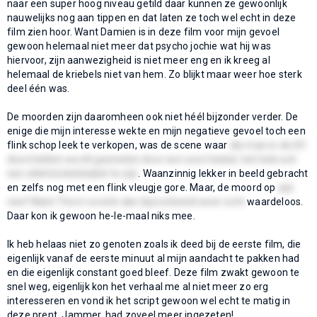
naar een super hoog niveau getild daar kunnen ze gewoonlijk
nauwelijks nog aan tippen en dat laten ze toch wel echt in deze
film zien hoor. Want Damien is in deze film voor mijn gevoel
gewoon helemaal niet meer dat psycho jochie wat hij was
hiervoor, zijn aanwezigheid is niet meer eng en ik kreeg al
helemaal de kriebels niet van hem. Zo blijkt maar weer hoe sterk
deel één was.
De moorden zijn daaromheen ook niet héél bijzonder verder. De
enige die mijn interesse wekte en mijn negatieve gevoel toch een
flink schop leek te verkopen, was de scene waar
die man in de lift
doormidden wordt gesneden door een soort kabel, het leek wel
een elektriciteitskabel te zijn
. Waanzinnig lekker in beeld gebracht
en zelfs nog met een flink vleugje gore. Maar, de moord op
zijn
neef Mark Thorn vond ik dan bijvoorbeeld weer echt
waardeloos.
Daar kon ik gewoon he-le-maal niks mee.
Ik heb helaas niet zo genoten zoals ik deed bij de eerste film, die
eigenlijk vanaf de eerste minuut al mijn aandacht te pakken had
en die eigenlijk constant goed bleef. Deze film zwakt gewoon te
snel weg, eigenlijk kon het verhaal me al niet meer zo erg
interesseren en vond ik het script gewoon wel echt te matig in
deze prent. Jammer, had zoveel meer ingezeten!