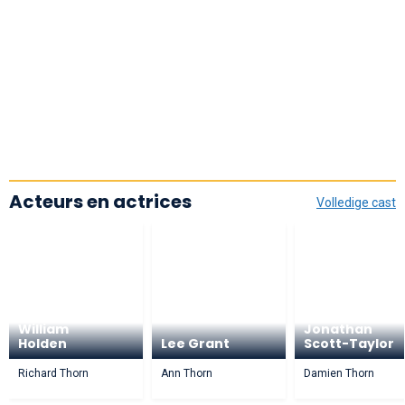
Acteurs en actrices
Volledige cast
William
Jonathan
Holden
Lee Grant
Scott-Taylor
Richard Thorn
Ann Thorn
Damien Thorn