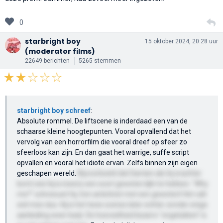
0
starbright boy
15 oktober 2024, 20:28 uur
(moderator films)
22649 berichten
5265 stemmen
starbright boy schreef
:
Absolute rommel. De liftscene is inderdaad een van de
schaarse kleine hoogtepunten. Vooral opvallend dat het
vervolg van een horrorfilm die vooral dreef op sfeer zo
sfeerloos kan zijn. En dan gaat het warrige, suffe script
opvallen en vooral het idiote ervan. Zelfs binnen zijn eigen
geschapen wereld.
Bijvoorbeeld dat Damien als hij erachter
komt wie hij is ineens een soort geweten lijkt te hebben. "Why
me?" schreeuwt hij. Een antichrist met een geweten! Het valt
wel mee dus. Hij is het twee scenes later echter zonder enige
aanleiding weer kwijt. De hoeveelheid bizarre "ongelukken" is