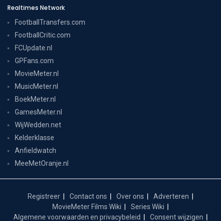
Realtimes Network
FootballTransfers.com
FootballCritic.com
FCUpdate.nl
GPFans.com
MovieMeter.nl
MusicMeter.nl
BoekMeter.nl
GamesMeter.nl
WijWedden.net
Kelderklasse
Anfieldwatch
MeeMetOranje.nl
Registreer
Contact ons
Over ons
Adverteren
MovieMeter Films Wiki
Series Wiki
Algemene voorwaarden en privacybeleid
Consent wijzigen