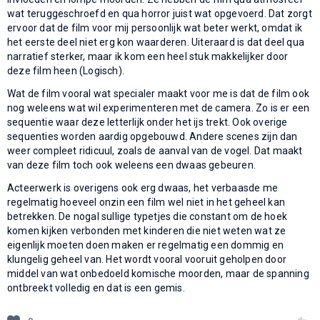
wat teruggeschroefd en qua horror juist wat opgevoerd. Dat zorgt
ervoor dat de film voor mij persoonlijk wat beter werkt, omdat ik
het eerste deel niet erg kon waarderen. Uiteraard is dat deel qua
narratief sterker, maar ik kom een heel stuk makkelijker door
deze film heen (Logisch).
Wat de film vooral wat specialer maakt voor me is dat de film ook
nog weleens wat wil experimenteren met de camera. Zo is er een
sequentie waar deze letterlijk onder het ijs trekt. Ook overige
sequenties worden aardig opgebouwd. Andere scenes zijn dan
weer compleet ridicuul, zoals de aanval van de vogel. Dat maakt
van deze film toch ook weleens een dwaas gebeuren.
Acteerwerk is overigens ook erg dwaas, het verbaasde me
regelmatig hoeveel onzin een film wel niet in het geheel kan
betrekken. De nogal sullige typetjes die constant om de hoek
komen kijken verbonden met kinderen die niet weten wat ze
eigenlijk moeten doen maken er regelmatig een dommig en
klungelig geheel van. Het wordt vooral vooruit geholpen door
middel van wat onbedoeld komische moorden, maar de spanning
ontbreekt volledig en dat is een gemis.