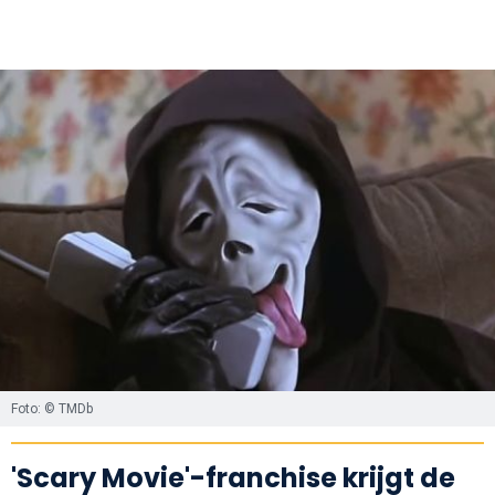
Foto: © TMDb
'Scary Movie'-franchise krijgt de