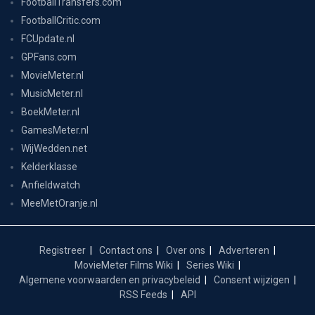
FootballTransfers.com
FootballCritic.com
FCUpdate.nl
GPFans.com
MovieMeter.nl
MusicMeter.nl
BoekMeter.nl
GamesMeter.nl
WijWedden.net
Kelderklasse
Anfieldwatch
MeeMetOranje.nl
Registreer
Contact ons
Over ons
Adverteren
MovieMeter Films Wiki
Series Wiki
Algemene voorwaarden en privacybeleid
Consent wijzigen
RSS Feeds
API