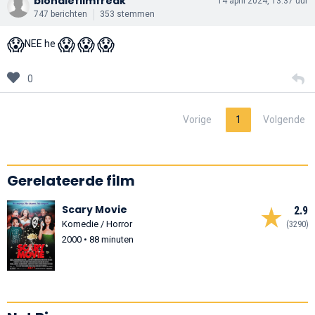
blondiefilmfreak
14 april 2024, 13:37 uur
747 berichten
353 stemmen
😱
😱
😱
😱
NEE he
0
Vorige
1
Volgende
Gerelateerde film
Scary Movie
2.9
Komedie / Horror
(3290)
2000 • 88 minuten