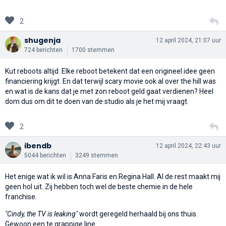
2
shugenja
12 april 2024, 21:07 uur
724 berichten
1700 stemmen
Kut reboots altijd. Elke reboot betekent dat een origineel idee geen
financiering krijgt. En dat terwijl scary movie ook al over the hill was
en wat is de kans dat je met zon reboot geld gaat verdienen? Heel
dom dus om dit te doen van de studio als je het mij vraagt.
2
ibendb
12 april 2024, 22:43 uur
5044 berichten
3249 stemmen
Het enige wat ik wil is Anna Faris en Regina Hall. Al de rest maakt mij
geen hol uit. Zij hebben toch wel de beste chemie in de hele
franchise.
"Cindy, the TV is leaking"
wordt geregeld herhaald bij ons thuis.
Gewoon een te grappige line.