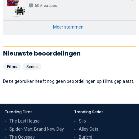
609 reacties
Meer stemmen
Nieuwste beoordelingen
Films
Series
Deze gebruiker heeft nog geen beoordelingen op films geplaatst.
Trending Films
Trending Series
The Last House
Silo
Spider-Man: Brand New Day
Alley Cats
The Odyssey
Burīchi