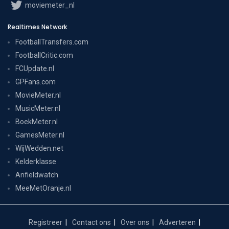
moviemeter_nl
Realtimes Network
FootballTransfers.com
FootballCritic.com
FCUpdate.nl
GPFans.com
MovieMeter.nl
MusicMeter.nl
BoekMeter.nl
GamesMeter.nl
WijWedden.net
Kelderklasse
Anfieldwatch
MeeMetOranje.nl
Registreer
Contact ons
Over ons
Adverteren