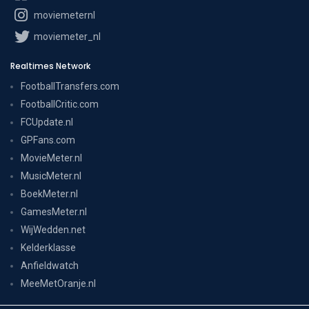
moviemeternl
moviemeter_nl
Realtimes Network
FootballTransfers.com
FootballCritic.com
FCUpdate.nl
GPFans.com
MovieMeter.nl
MusicMeter.nl
BoekMeter.nl
GamesMeter.nl
WijWedden.net
Kelderklasse
Anfieldwatch
MeeMetOranje.nl