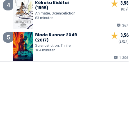
Kôkaku Kidôtai
3,58
4
(1995)
(839)
Animatie, Sciencefiction
83 minuten
367
Blade Runner 2049
3,56
5
(2017)
(2.024)
Sciencefiction, Thriller
164 minuten
1.306