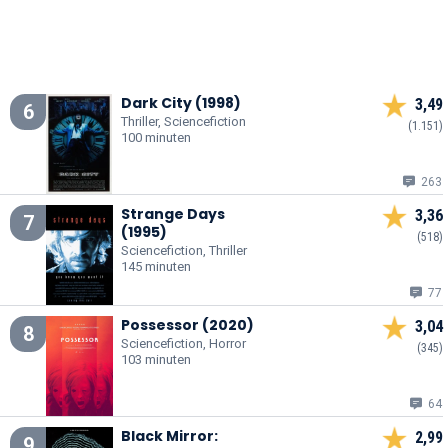
Dark City (1998)
3,49
6
Thriller, Sciencefiction
(1.151)
100 minuten
263
Strange Days
3,36
7
(1995)
(518)
Sciencefiction, Thriller
145 minuten
77
Possessor (2020)
3,04
8
Sciencefiction, Horror
(345)
103 minuten
64
Black Mirror:
2,99
9