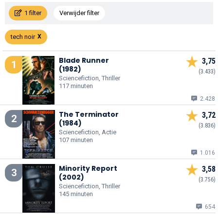
1 filter
Verwijder filter
tech noir
Blade Runner
3,75
1
(1982)
(3.433)
Sciencefiction, Thriller
117 minuten
2.428
The Terminator
3,72
2
(1984)
(3.836)
Sciencefiction, Actie
107 minuten
1.016
Minority Report
3,58
3
(2002)
(3.756)
Sciencefiction, Thriller
145 minuten
654