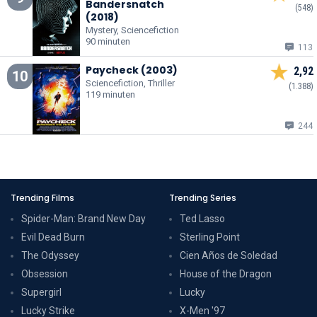
Bandersnatch
(548)
(2018)
Mystery, Sciencefiction
90 minuten
113
Paycheck (2003)
2,92
10
Sciencefiction, Thriller
(1.388)
119 minuten
244
Trending Films
Trending Series
Spider-Man: Brand New Day
Ted Lasso
Evil Dead Burn
Sterling Point
The Odyssey
Cien Años de Soledad
Obsession
House of the Dragon
Supergirl
Lucky
Lucky Strike
X-Men '97