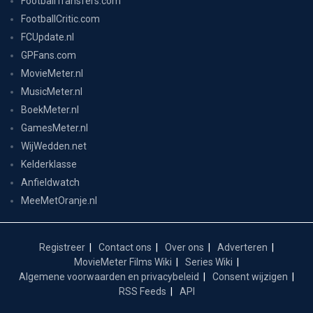
FootballTransfers.com
FootballCritic.com
FCUpdate.nl
GPFans.com
MovieMeter.nl
MusicMeter.nl
BoekMeter.nl
GamesMeter.nl
WijWedden.net
Kelderklasse
Anfieldwatch
MeeMetOranje.nl
Registreer
Contact ons
Over ons
Adverteren
MovieMeter Films Wiki
Series Wiki
Algemene voorwaarden en privacybeleid
Consent wijzigen
RSS Feeds
API