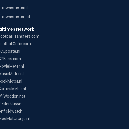
moviemeternl
moviemeter_nl
altimes Network
FootballTransfers.com
FootballCritic.com
FCUpdate.nl
GPFans.com
MovieMeter.nl
MusicMeter.nl
BoekMeter.nl
GamesMeter.nl
WijWedden.net
Kelderklasse
Anfieldwatch
MeeMetOranje.nl