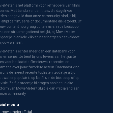
ieMeter is hét platform voor liefhebbers van films
series. Met tienduizenden titels, die dagelijkse
den aangevuld door onze community, vind je bij
 altijd de film, serie of documentaire die je zoekt. Of
jouw content nou graag op televisie, in de bioscoop
via een streamingsdienst bekijkt, bij MovieMeter
igeer je in enkele klikken naar hetgeen dat voldoet
n jouw wensen.
ieMeter is echter meer dan een databank voor
ms en series. Je bent bij ons tevens aan het juiste
es voor het laatste filmnieuws, recensies en
ormatie over jouw favoriete acteur. Daarnaast vind
bij ons de meest recente toplijsten, zodat je altijd
t wat er populair is op Netflix, in de bioscoop of op
evisie. Zelf je steentje bijdragen aan het unieke
tform van MovieMeter? Sluit je dan vrijblijvend aan
 onze community.
cial media
moviemeterofficial