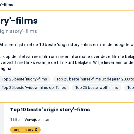
y'-films
ory'-films
igin story'-films
Dit is een lijst met de 10 beste 'origin story'-films en met de hoogste
Klik op de titel van een film om meer informatie over deze film te bek
overzicht met links waar je de film kunt bekijken. Wil je liever een ande
pagina.
Top 25 beste 'nudity'-films
Top 25 beste 'nurse'-films uit de jaren 2000 t
Top 25 beste 'widow'-films op iTunes
Top 25 beste 'wolf'-films
Top
Top 10 beste 'origin story'-films
1 filter
Verwijder filter
origin story