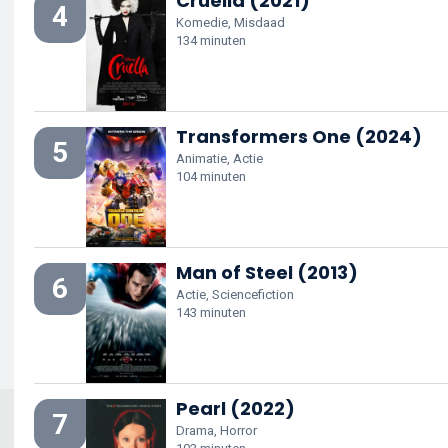
Cruella (2021)
4
Komedie, Misdaad
134 minuten
Transformers One (2024)
5
Animatie, Actie
104 minuten
Man of Steel (2013)
6
Actie, Sciencefiction
143 minuten
Pearl (2022)
7
Drama, Horror