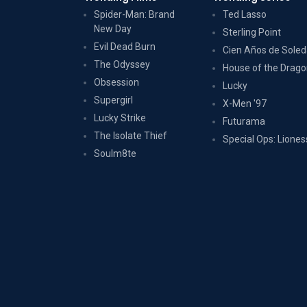
Spider-Man: Brand
Ted Lasso
New Day
Sterling Point
Evil Dead Burn
Cien Años de Sole
The Odyssey
House of the Drag
Obsession
Lucky
Supergirl
X-Men '97
Lucky Strike
Futurama
The Isolate Thief
Special Ops: Liones
Soulm8te