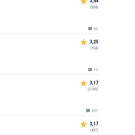
3,44
(638)
90
3,25
(104)
13
3,17
(2.035)
957
3,17
(437)