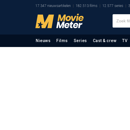
17.347 nieuwsartikelen
182.513 films
12.577 series
3
Nieuws
Films
Series
Cast & crew
TV