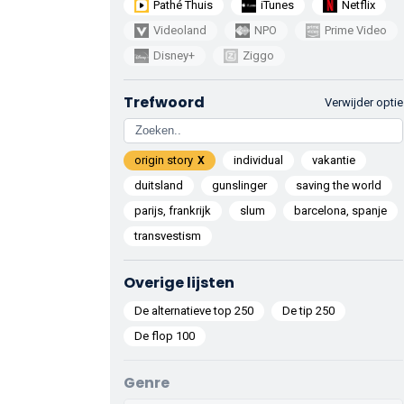
Pathé Thuis
iTunes
Netflix
Videoland
NPO
Prime Video
Disney+
Ziggo
Trefwoord
Verwijder optie
origin story
individual
vakantie
duitsland
gunslinger
saving the world
parijs, frankrijk
slum
barcelona, spanje
transvestism
Overige lijsten
De alternatieve top 250
De tip 250
De flop 100
Genre