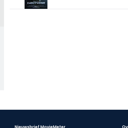
Nieuwsbrief MovieMeter
Ov