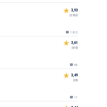
3,93
(3.053)
1.812
3,61
(610)
86
3,49
(39)
11