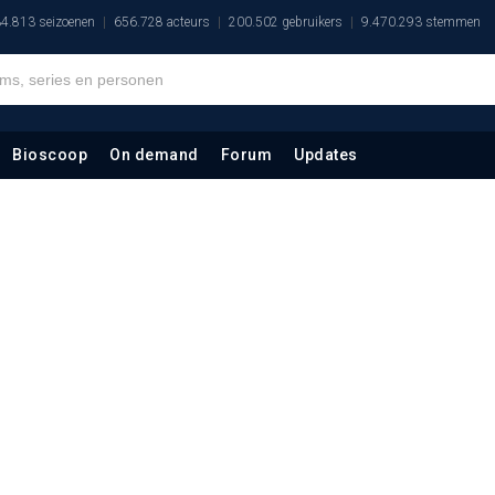
4.813 seizoenen
656.728 acteurs
200.502 gebruikers
9.470.293 stemmen
Bioscoop
On demand
Forum
Updates