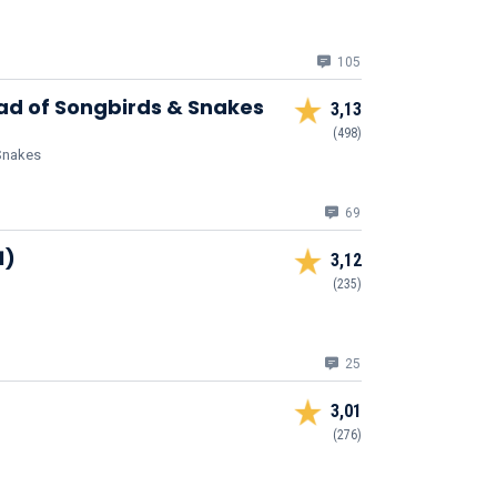
105
ad of Songbirds & Snakes
3,13
(498)
 Snakes
69
1)
3,12
(235)
25
3,01
(276)