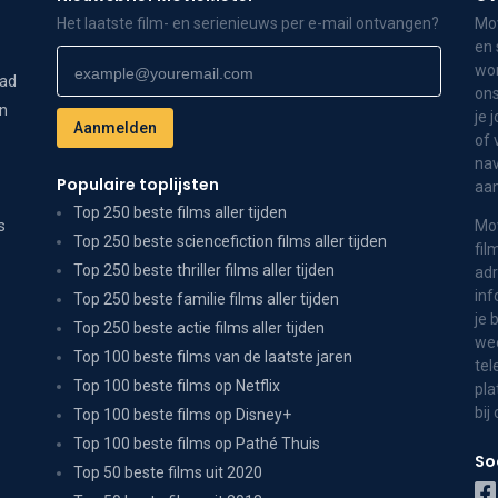
Het laatste film- en serienieuws per e-mail ontvangen?
Mov
en 
wor
dad
ons
on
je 
of 
nav
Populaire toplijsten
aa
Top 250 beste films aller tijden
s
Mov
Top 250 beste sciencefiction films aller tijden
fil
Top 250 beste thriller films aller tijden
adr
inf
Top 250 beste familie films aller tijden
je 
Top 250 beste actie films aller tijden
wee
Top 100 beste films van de laatste jaren
tel
Top 100 beste films op Netflix
pla
bij
Top 100 beste films op Disney+
Top 100 beste films op Pathé Thuis
So
Top 50 beste films uit 2020