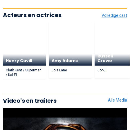
Acteurs en actrices
Volledige cast
Russell
Henry Cavill
Amy Adams
Crowe
Clark Kent / Superman
Lois Lane
Jor-El
/ Kal-El
Video's en trailers
Alle Media