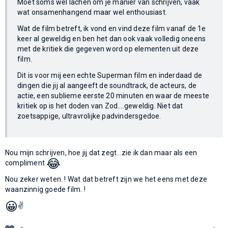
Moet soms wel lachen om je manier van schrijven, vaak
wat onsamenhangend maar wel enthousiast.
Wat de film betreft, ik vond en vind deze film vanaf de 1e
keer al geweldig en ben het dan ook vaak volledig oneens
met de kritiek die gegeven word op elementen uit deze
film.
Dit is voor mij een echte Superman film en inderdaad de
dingen die jij al aangeeft de soundtrack, de acteurs, de
actie, een sublieme eerste 20 minuten en waar de meeste
kritiek op is het doden van Zod....geweldig. Niet dat
zoetsappige, ultravrolijke padvindersgedoe.
Nou mijn schrijven, hoe jij dat zegt...zie ik dan maar als een
😂
compliment
Nou zeker weten. ! Wat dat betreft zijn we het eens met deze
waanzinnig goede film. !
😀
✌️