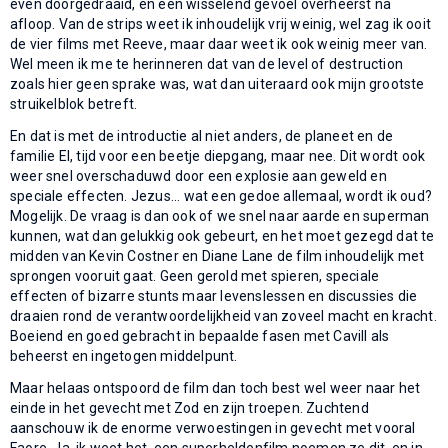
even doorgedraaid, en een wisselend gevoel overheerst na
afloop. Van de strips weet ik inhoudelijk vrij weinig, wel zag ik ooit
de vier films met Reeve, maar daar weet ik ook weinig meer van.
Wel meen ik me te herinneren dat van de level of destruction
zoals hier geen sprake was, wat dan uiteraard ook mijn grootste
struikelblok betreft.
En dat is met de introductie al niet anders, de planeet en de
familie El, tijd voor een beetje diepgang, maar nee. Dit wordt ook
weer snel overschaduwd door een explosie aan geweld en
speciale effecten. Jezus... wat een gedoe allemaal, wordt ik oud?
Mogelijk. De vraag is dan ook of we snel naar aarde en superman
kunnen, wat dan gelukkig ook gebeurt, en het moet gezegd dat te
midden van Kevin Costner en Diane Lane de film inhoudelijk met
sprongen vooruit gaat. Geen gerold met spieren, speciale
effecten of bizarre stunts maar levenslessen en discussies die
draaien rond de verantwoordelijkheid van zoveel macht en kracht.
Boeiend en goed gebracht in bepaalde fasen met Cavill als
beheerst en ingetogen middelpunt.
Maar helaas ontspoord de film dan toch best wel weer naar het
einde in het gevecht met Zod en zijn troepen. Zuchtend
aanschouw ik de enorme verwoestingen in gevecht met vooral
Faore. Ja, ik weet het, een superheldenfilm noemen ze dit, en in