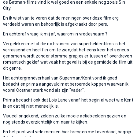
de Batman-films vind ik wel goed en een enkele nog zoals Sin
City.
En ik wist van te voren dat de meningen over deze film erg
verdeeld waren en behoorlijk is afgekraakt door pers.
En achteraf vraag ik mij af, waarom in vredesnaam ?
Vergeleken met al die no brainers van superheldenfilms is het
verrassend en heel fijn om te zien,dat het eens keer het serieus
genomen wordt zonder stomme grapjes er tussen of overdreven
romantisch geklef wat vaak het geval is bij de gemiddelde film uit
dit genre.
Het achtergrondverhaal van Superman/Kent vond ik goed
bedacht en prima aangevuld met beroemde koppen waarvan ik
vooral Costner sterk vond als zijn "vader".
Prima bedacht ook dat Lois Lane vanaf het begin al weet wie Kent
is en dat hij niet menselijk is.
Visueel ongekend, zelden zulke mooie actiebeelden gezien en
nog steeds overzichtelijk om naar te kijken.
En het punt wat vele mensen hier brengen met overdaad, begrijp