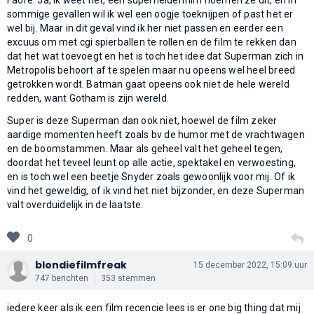
sommige gevallen wil ik wel een oogje toeknijpen of past het er
wel bij. Maar in dit geval vind ik her niet passen en eerder een
excuus om met cgi spierballen te rollen en de film te rekken dan
dat het wat toevoegt en het is toch het idee dat Superman zich in
Metropolis behoort af te spelen maar nu opeens wel heel breed
getrokken wordt. Batman gaat opeens ook niet de hele wereld
redden, want Gotham is zijn wereld.
Super is deze Superman dan ook niet, hoewel de film zeker
aardige momenten heeft zoals bv de humor met de vrachtwagen
en de boomstammen. Maar als geheel valt het geheel tegen,
doordat het teveel leunt op alle actie, spektakel en verwoesting,
en is toch wel een beetje Snyder zoals gewoonlijk voor mij. Of ik
vind het geweldig, of ik vind het niet bijzonder, en deze Superman
valt overduidelijk in de laatste.
0
blondiefilmfreak
15 december 2022, 15:09 uur
747 berichten
353 stemmen
iedere keer als ik een film recencie lees is er one big thing dat mij