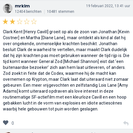
mrklm
19 februari 2022, 13:41 uur
12404 berichten
10481 stemmen
Clark Kent [Henry Cavill] groeit op als de zoon van Jonathan [Kevin
Costner] en Martha [Diane Lane], maar ontdekt als kind al dat hij
over ongekende, onmenselijke krachten beschikt. Jonathan
besluit Clark de waarheid te vertellen, maar maakt Clark duidelijk
dat hij zijn krachten pas moet gebruiken wanneer de tijd rijp is. Die
tijd komt wanneer General Zod [Michael Shannon] eist dat ‘een
buitenaardse bezoeker’ zich aan hem laat uitleveren, of anders.
Zod zoekt in feite dat de Codex, waarmee hij de macht kan
overnemen op Krypton, maar Clark laat dat uiteraard niet zomaar
gebeuren. Een meer vrijgevochten en zelfstandig Lois Lane [Amy
Adams] komt uiteraard opdraven als love interest in deze
routinematige SF-actiefilm met een kleurloze Cavill en een hoop
gebakken lucht in de vorm van explosies en idiote actiescènes
waarbij hele gebouwen tot puin worden geslagen.
0