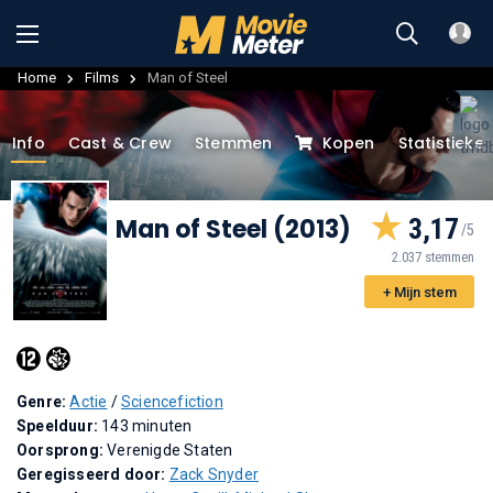
Home
Films
Man of Steel
Info
Cast & Crew
Stemmen
Kopen
Statistieke
Man of Steel (2013)
3,17
2.037 stemmen
+ Mijn stem
Genre:
Actie
/
Sciencefiction
Speelduur:
143 minuten
Oorsprong:
Verenigde Staten
Geregisseerd door:
Zack Snyder