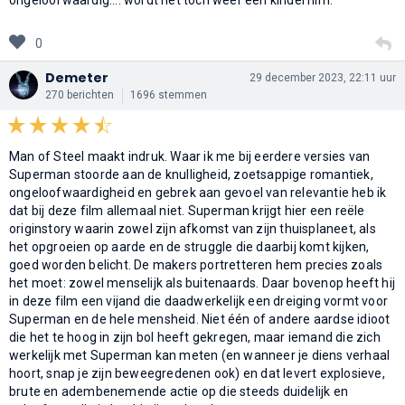
0
Demeter
29 december 2023, 22:11 uur
270 berichten
1696 stemmen
Man of Steel maakt indruk. Waar ik me bij eerdere versies van
Superman stoorde aan de knulligheid, zoetsappige romantiek,
ongeloofwaardigheid en gebrek aan gevoel van relevantie heb ik
dat bij deze film allemaal niet. Superman krijgt hier een reële
originstory waarin zowel zijn afkomst van zijn thuisplaneet, als
het opgroeien op aarde en de struggle die daarbij komt kijken,
goed worden belicht. De makers portretteren hem precies zoals
het moet: zowel menselijk als buitenaards. Daar bovenop heeft hij
in deze film een vijand die daadwerkelijk een dreiging vormt voor
Superman en de hele mensheid. Niet één of andere aardse idioot
die het te hoog in zijn bol heeft gekregen, maar iemand die zich
werkelijk met Superman kan meten (en wanneer je diens verhaal
hoort, snap je zijn beweegredenen ook) en dat levert explosieve,
brute en adembenemende actie op die steeds duidelijk en