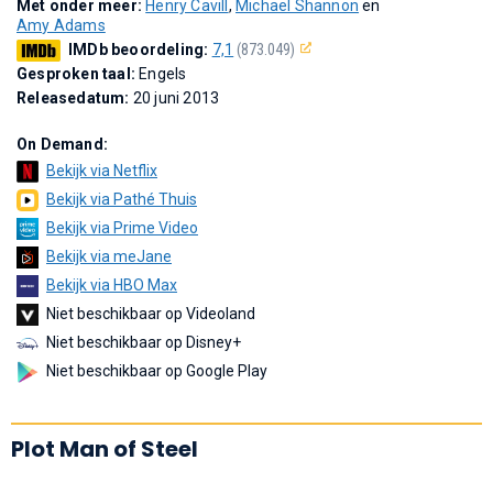
Met onder meer:
Henry Cavill
,
Michael Shannon
en
Amy Adams
IMDb beoordeling:
7,1
(873.049)
Gesproken taal:
Engels
Releasedatum:
20 juni 2013
On Demand:
Bekijk via Netflix
Bekijk via Pathé Thuis
Bekijk via Prime Video
Bekijk via meJane
Bekijk via HBO Max
Niet beschikbaar op Videoland
Niet beschikbaar op Disney+
Niet beschikbaar op Google Play
Plot Man of Steel