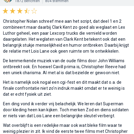
1872 berichten
804 stemmen
Christopher Nolan schreef mee aan het script, dat deel 1 en 2
combineert maar daarbij Clark Kent zo goed als weglaat en Lex
Luthor geheel, een paar Lexcorp trucks die vernield worden
daargelaten. Het weglaten van Clark Kent betekent ook dat een
belangrijk stukje menselijkheid en humor ontbreken. Daarbij krijgt
de relatie met Lois Lane ook geen ruimte om te ontwikkelen.
De kenmerkende muziek van de oude films door John Williams
ontbreekt ook. En hoewel Cavill prima is, Christopher Reeve had
een uniek charisma. Al met al is dat bezielde er gewoon niet.
Het is namelijk ook nogal een cgi-fest en dit maakt dat o.a. de
finale confrontatie niet zo'n indruk maakt omdat er te weinig is
dat er echt fysiek uit ziet.
Een ding vond ik verder vrij belachelijk. We leren dat Superman
door kleding heen kan kijken. Toch merken Zod en diens soldaten
er niets van dat Lois Lane een belangrijke sleutel verbergt.
Wat overblijft is een redelijke maar ook wat bleke film waar te
weinig plezier in zit. Ik vind de eerste twee films met Christopher