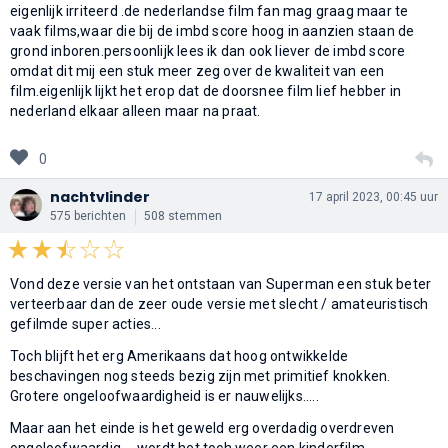
eigenlijk irriteerd .de nederlandse film fan mag graag maar te
vaak films,waar die bij de imbd score hoog in aanzien staan de
grond inboren.persoonlijk lees ik dan ook liever de imbd score
omdat dit mij een stuk meer zeg over de kwaliteit van een
film.eigenlijk lijkt het erop dat de doorsnee film lief hebber in
nederland elkaar alleen maar na praat.
0
nachtvlinder
17 april 2023, 00:45 uur
575 berichten
508 stemmen
Vond deze versie van het ontstaan van Superman een stuk beter
verteerbaar dan de zeer oude versie met slecht / amateuristisch
gefilmde super acties...
Toch blijft het erg Amerikaans dat hoog ontwikkelde
beschavingen nog steeds bezig zijn met primitief knokken.
Grotere ongeloofwaardigheid is er nauwelijks.....
Maar aan het einde is het geweld erg overdadig overdreven
ongeloofwaardig.... wordt het toch weer een kinderfilm.