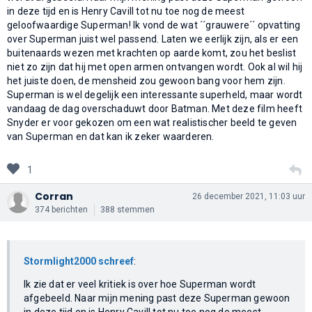
in deze tijd en is Henry Cavill tot nu toe nog de meest
geloofwaardige Superman! Ik vond de wat ´´grauwere´´ opvatting
over Superman juist wel passend. Laten we eerlijk zijn, als er een
buitenaards wezen met krachten op aarde komt, zou het beslist
niet zo zijn dat hij met open armen ontvangen wordt. Ook al wil hij
het juiste doen, de mensheid zou gewoon bang voor hem zijn.
Superman is wel degelijk een interessante superheld, maar wordt
vandaag de dag overschaduwt door Batman. Met deze film heeft
Snyder er voor gekozen om een wat realistischer beeld te geven
van Superman en dat kan ik zeker waarderen.
1
Corran
26 december 2021, 11:03 uur
374 berichten
388 stemmen
Stormlight2000 schreef
:
Ik zie dat er veel kritiek is over hoe Superman wordt
afgebeeld. Naar mijn mening past deze Superman gewoon
in deze tijd en is Henry Cavill tot nu toe nog de meest