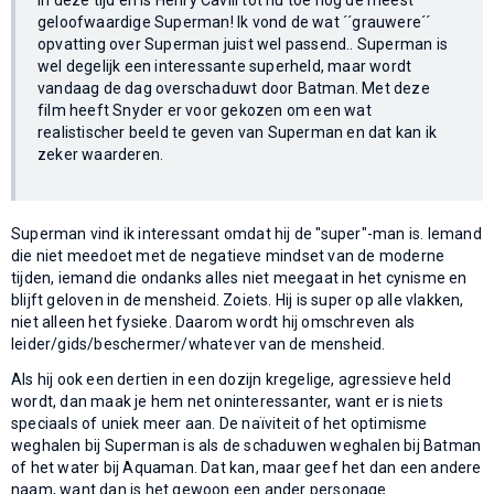
geloofwaardige Superman! Ik vond de wat ´´grauwere´´
opvatting over Superman juist wel passend.. Superman is
wel degelijk een interessante superheld, maar wordt
vandaag de dag overschaduwt door Batman. Met deze
film heeft Snyder er voor gekozen om een wat
realistischer beeld te geven van Superman en dat kan ik
zeker waarderen.
Superman vind ik interessant omdat hij de "super"-man is. Iemand
die niet meedoet met de negatieve mindset van de moderne
tijden, iemand die ondanks alles niet meegaat in het cynisme en
blijft geloven in de mensheid. Zoiets. Hij is super op alle vlakken,
niet alleen het fysieke. Daarom wordt hij omschreven als
leider/gids/beschermer/whatever van de mensheid.
Als hij ook een dertien in een dozijn kregelige, agressieve held
wordt, dan maak je hem net oninteressanter, want er is niets
speciaals of uniek meer aan. De naïviteit of het optimisme
weghalen bij Superman is als de schaduwen weghalen bij Batman
of het water bij Aquaman. Dat kan, maar geef het dan een andere
naam, want dan is het gewoon een ander personage.