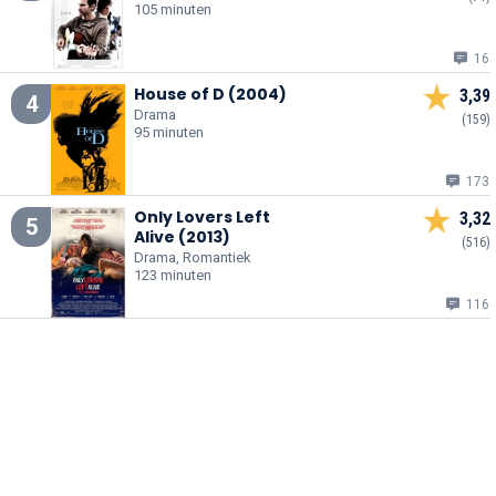
105 minuten
16
House of D (2004)
3,39
4
Drama
(159)
95 minuten
173
Only Lovers Left
3,32
5
Alive (2013)
(516)
Drama, Romantiek
123 minuten
116