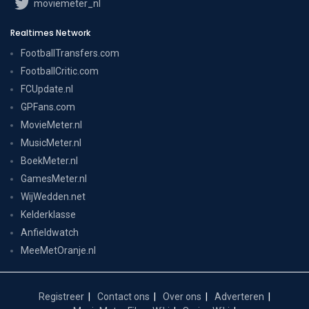
moviemeter_nl
Realtimes Network
FootballTransfers.com
FootballCritic.com
FCUpdate.nl
GPFans.com
MovieMeter.nl
MusicMeter.nl
BoekMeter.nl
GamesMeter.nl
WijWedden.net
Kelderklasse
Anfieldwatch
MeeMetOranje.nl
Registreer
Contact ons
Over ons
Adverteren