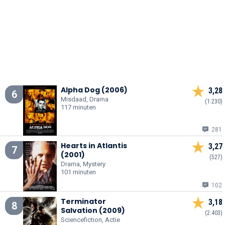
Alpha Dog (2006)
3,28
6
Misdaad, Drama
(1.230)
117 minuten
281
Hearts in Atlantis
3,27
7
(2001)
(527)
Drama, Mystery
101 minuten
102
Terminator
3,18
8
Salvation (2009)
(2.403)
Sciencefiction, Actie