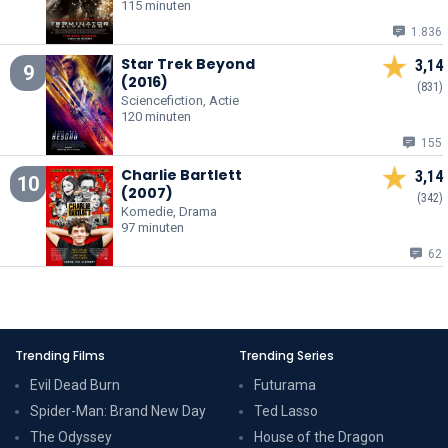
115 minuten
1.836
Star Trek Beyond
3,14
9
(2016)
(831)
Sciencefiction, Actie
120 minuten
155
Charlie Bartlett
3,14
10
(2007)
(342)
Komedie, Drama
97 minuten
62
Trending Films
Trending Series
Evil Dead Burn
Futurama
Spider-Man: Brand New Day
Ted Lasso
The Odyssey
House of the Dragon