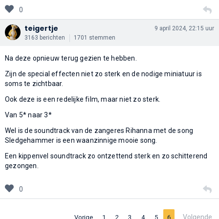
0
teigertje
9 april 2024, 22:15 uur
3163 berichten
1701 stemmen
Na deze opnieuw terug gezien te hebben.
Zijn de special effecten niet zo sterk en de nodige miniatuur is
soms te zichtbaar.
Ook deze is een redelijke film, maar niet zo sterk.
Van 5* naar 3*
Wel is de soundtrack van de zangeres Rihanna met de song
Sledgehammer is een waanzinnige mooie song.
Een kippenvel soundtrack zo ontzettend sterk en zo schitterend
gezongen.
0
Volgende
Vorige
1
2
3
4
5
6