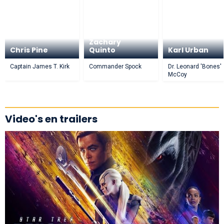
Zachary
Chris Pine
Quinto
Karl Urban
Captain James T. Kirk
Commander Spock
Dr. Leonard 'Bones'
McCoy
Video's en trailers