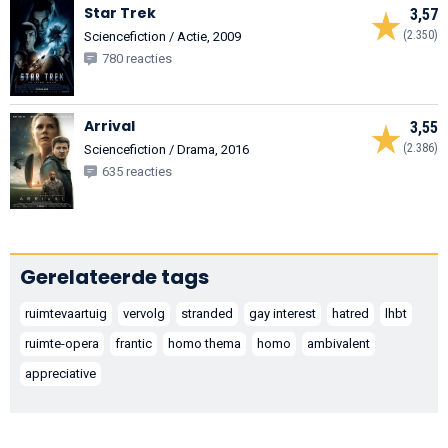
Star Trek
3,57
(2.350)
Sciencefiction / Actie, 2009
780 reacties
Arrival
3,55
(2.386)
Sciencefiction / Drama, 2016
635 reacties
Gerelateerde tags
ruimtevaartuig
vervolg
stranded
gay interest
hatred
lhbt
ruimte-opera
frantic
homo thema
homo
ambivalent
appreciative