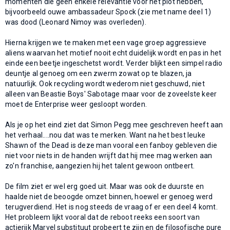
momenten die geen enkele relevantie voor het plot hebben,
bijvoorbeeld ouwe ambassadeur Spock (zie met name deel 1)
was dood (Leonard Nimoy was overleden).
Hierna krijgen we te maken met een vage groep aggressieve
aliens waarvan het motief nooit echt duidelijk wordt en pas in het
einde een beetje ingeschetst wordt. Verder blijkt een simpel radio
deuntje al genoeg om een zwerm zowat op te blazen, ja
natuurlijk. Ook recycling wordt wederom niet geschuwd, niet
alleen van Beastie Boys' Sabotage maar voor de zoveelste keer
moet de Enterprise weer gesloopt worden.
Als je op het eind ziet dat Simon Pegg mee geschreven heeft aan
het verhaal....nou dat was te merken. Want na het best leuke
Shawn of the Dead is deze man vooral een fanboy gebleven die
niet voor niets in de handen wrijft dat hij mee mag werken aan
zo'n franchise, aangezien hij het talent gewoon ontbeert.
De film ziet er wel erg goed uit. Maar was ook de duurste en
haalde niet de beoogde omzet binnen, hoewel er genoeg werd
terugverdiend. Het is nog steeds de vraag of er een deel 4 komt.
Het probleem lijkt vooral dat de reboot reeks een soort van
actierijk Marvel substituut probeert te zijn en de filosofische pure