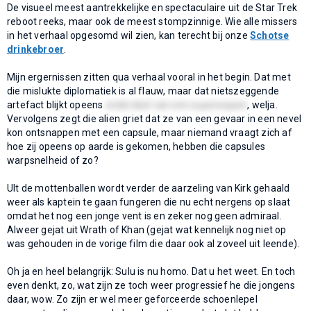
De visueel meest aantrekkelijke en spectaculaire uit de Star Trek
reboot reeks, maar ook de meest stompzinnige. Wie alle missers
in het verhaal opgesomd wil zien, kan terecht bij onze
Schotse
drinkebroer
.
Mijn ergernissen zitten qua verhaal vooral in het begin. Dat met
die mislukte diplomatiek is al flauw, maar dat nietszeggende
artefact blijkt opeens
onderdeel van een superwapen
, welja.
Vervolgens zegt die alien griet dat ze van een gevaar in een nevel
kon ontsnappen met een capsule, maar niemand vraagt zich af
hoe zij opeens op aarde is gekomen, hebben die capsules
warpsnelheid of zo?
UIt de mottenballen wordt verder de aarzeling van Kirk gehaald
weer als kaptein te gaan fungeren die nu echt nergens op slaat
omdat het nog een jonge vent is en zeker nog geen admiraal.
Alweer gejat uit Wrath of Khan (gejat wat kennelijk nog niet op
was gehouden in de vorige film die daar ook al zoveel uit leende).
Oh ja en heel belangrijk: Sulu is nu homo. Dat u het weet. En toch
even denkt, zo, wat zijn ze toch weer progressief he die jongens
daar, wow. Zo zijn er wel meer geforceerde schoenlepel