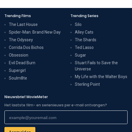
Trending Films
Trending Series
The Last House
Silo
Spider-Man: Brand New Day
Alley Cats
The Odyssey
The Shards
Corrida Dos Bichos
Ted Lasso
Obsession
Sugar
Evil Dead Burn
Stuart Fails to Save the
Universe
Supergirl
My Life with the Walter Boys
Soulm8te
Sterling Point
Nieuwsbrief MovieMeter
Het laatste film- en serienieuws per e-mail ontvangen?