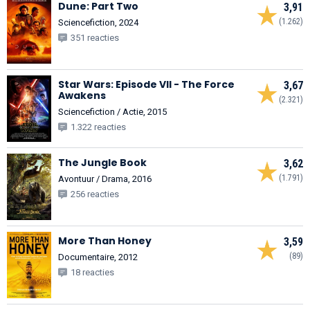
Dune: Part Two
3,91
(1.262)
Sciencefiction, 2024
351 reacties
Star Wars: Episode VII - The Force
3,67
Awakens
(2.321)
Sciencefiction / Actie, 2015
1.322 reacties
The Jungle Book
3,62
(1.791)
Avontuur / Drama, 2016
256 reacties
More Than Honey
3,59
(89)
Documentaire, 2012
18 reacties