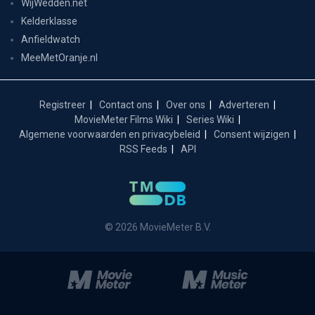
WijWedden.net
Kelderklasse
Anfieldwatch
MeeMetOranje.nl
Registreer
Contact ons
Over ons
Adverteren
MovieMeter Films Wiki
Series Wiki
Algemene voorwaarden en privacybeleid
Consent wijzigen
RSS Feeds
API
© 2026 MovieMeter B.V.