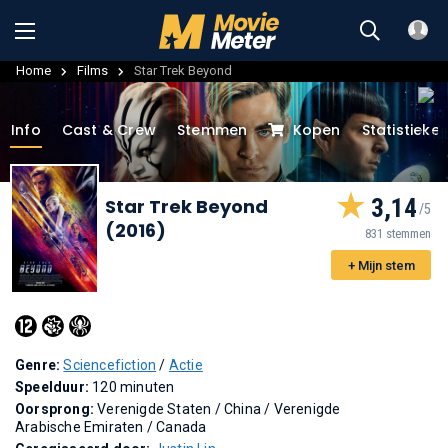
Home
Films
Star Trek Beyond
Info
Cast & Crew
Stemmen
Kopen
Statistieke
3,14
Star Trek Beyond
(2016)
831 stemmen
+ Mijn stem
Genre:
Sciencefiction
/
Actie
Speelduur:
120 minuten
Oorsprong:
Verenigde Staten / China / Verenigde
Arabische Emiraten / Canada