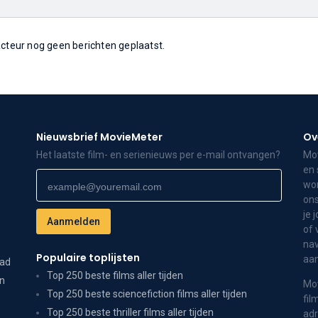
 acteur nog geen berichten geplaatst.
Nieuwsbrief MovieMeter
Ov
Het laatste film- en serienieuws per e-mail ontvangen?
Mov
en 
wor
ons
je 
of 
nav
Populaire toplijsten
aa
dad
Top 250 beste films aller tijden
on
Mov
Top 250 beste sciencefiction films aller tijden
fil
Top 250 beste thriller films aller tijden
adr