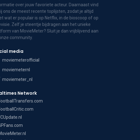
ormatie over jouw favoriete acteur. Daarnaast vind
bij ons de meest recente toplijsten, zodat je altijd
t wat er populair is op Netflix, in de bioscoop of op
evisie. Zelf je steentje bijdragen aan het unieke
tform van MovieMeter? Sluit je dan vrijblijvend aan
 onze community.
cial media
moviemeterofficial
moviemeternl
moviemeter_nl
altimes Network
FootballTransfers.com
FootballCritic.com
FCUpdate.nl
GPFans.com
MovieMeter.nl