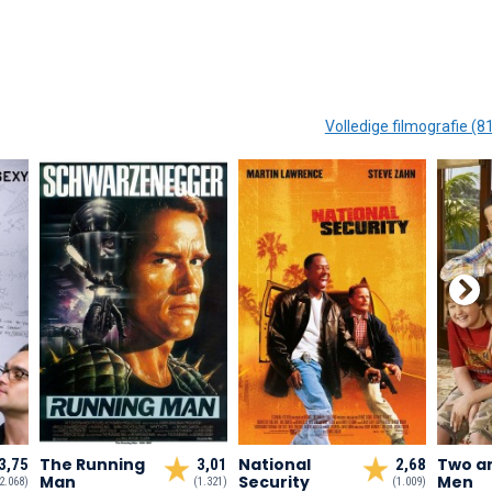
Volledige filmografie (8
The Running
National
Two an
3,75
3,01
2,68
Man
Security
Men
2.068)
(1.321)
(1.009)