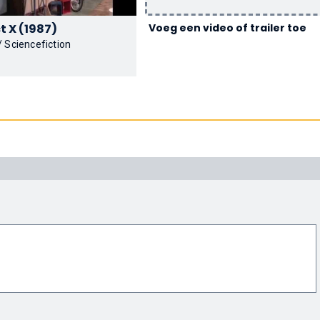
Project X (1987)
Voeg een video of trailer toe
 / Sciencefiction