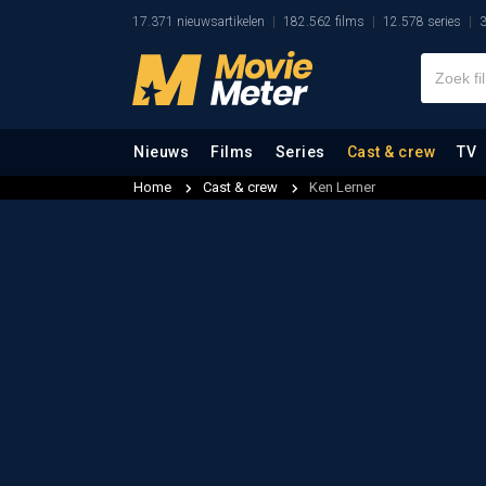
17.371 nieuwsartikelen
182.562 films
12.578 series
3
Nieuws
Films
Series
Cast & crew
TV
Home
Cast & crew
Ken Lerner