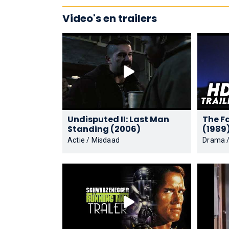
Video's en trailers
Undisputed II: Last Man
The F
Standing (2006)
(1989
Actie / Misdaad
Drama 