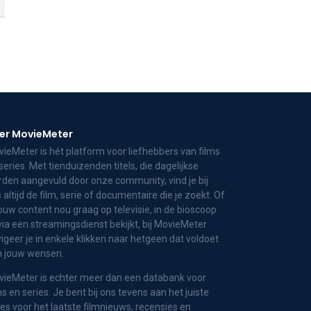
er MovieMeter
ieMeter is hét platform voor liefhebbers van films
series. Met tienduizenden titels, die dagelijkse
den aangevuld door onze community, vind je bij
 altijd de film, serie of documentaire die je zoekt. Of
jouw content nou graag op televisie, in de bioscoop
via een streamingsdienst bekijkt, bij MovieMeter
igeer je in enkele klikken naar hetgeen dat voldoet
n jouw wensen.
ieMeter is echter meer dan een databank voor
ms en series. Je bent bij ons tevens aan het juiste
es voor het laatste filmnieuws, recensies en