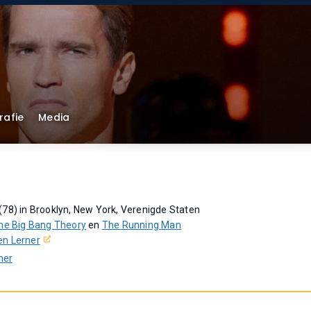
rafie
Media
(78) in Brooklyn, New York, Verenigde Staten
he Big Bang Theory
en
The Running Man
en Lerner
ner