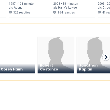
1987 • 101 min
uten
2003 • 88 min
uten
2003 - 20
als
Agent
als
Hank's Lawyer
als
Dr. L
322 reacties
164 reacties
41 re
Robert
Jonathan
Corey Haim
Costanzo
Kaplan