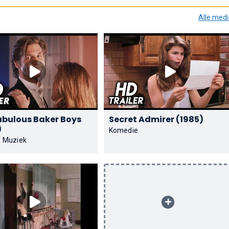
Alle med
abulous Baker Boys
Secret Admirer (1985)
)
Komedie
/ Muziek