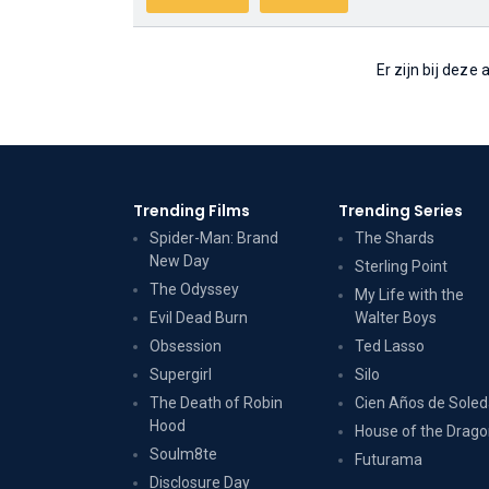
Er zijn bij deze
Trending Films
Trending Series
Spider-Man: Brand
The Shards
New Day
Sterling Point
The Odyssey
My Life with the
Evil Dead Burn
Walter Boys
Obsession
Ted Lasso
Supergirl
Silo
The Death of Robin
Cien Años de Sole
Hood
House of the Drag
Soulm8te
Futurama
Disclosure Day