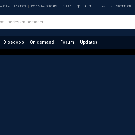
4.814 seizoenen
657.914 acteurs
200.511 gebruikers
9.471.171 stemmen
Bioscoop
On demand
Forum
Updates