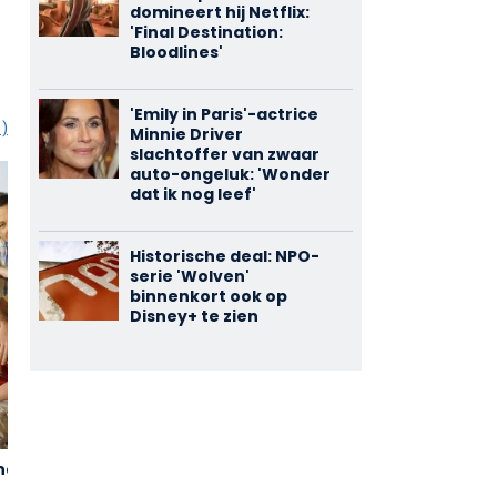
domineert hij Netflix:
'Final Destination:
Bloodlines'
'Emily in Paris'-actrice
1)
Minnie Driver
slachtoffer van zwaar
auto-ongeluk: 'Wonder
dat ik nog leef'
Historische deal: NPO-
serie 'Wolven'
binnenkort ook op
Disney+ te zien
d a Half
RoboCop 2
Monster
3,39
2,54
(995)
(921)