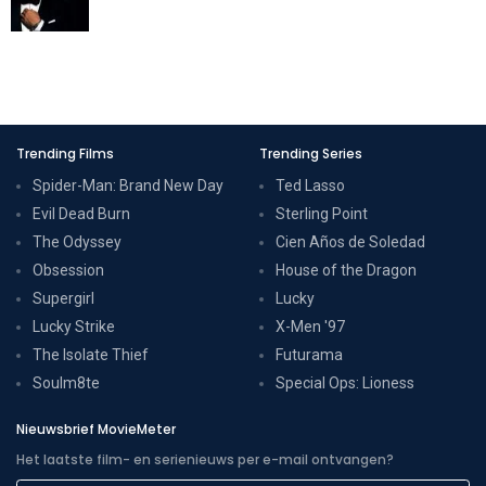
Trending Films
Trending Series
Spider-Man: Brand New Day
Ted Lasso
Evil Dead Burn
Sterling Point
The Odyssey
Cien Años de Soledad
Obsession
House of the Dragon
Supergirl
Lucky
Lucky Strike
X-Men '97
The Isolate Thief
Futurama
Soulm8te
Special Ops: Lioness
Nieuwsbrief MovieMeter
Het laatste film- en serienieuws per e-mail ontvangen?