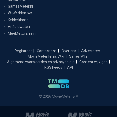
GamesMeter.nl
WijWedden.net
Kelderklasse
Anfieldwatch
MeeMetOranje.nl
Registreer
Contact ons
Over ons
Adverteren
MovieMeter Films Wiki
Series Wiki
Algemene voorwaarden en privacybeleid
Consent wijzigen
RSS Feeds
API
© 2026 MovieMeter B.V.