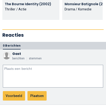
The Bourne Identity (2002)
Monsieur Batig
Thriller / Actie
Drama / Komedie
Reacties
0 Berichten
Gast
berichten
stemmen