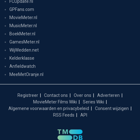
FCUpdate.nl
GPFans.com
MovieMeter.nl
MusicMeter.nl
BoekMeter.nl
GamesMeter.nl
WijWedden.net
Kelderklasse
Anfieldwatch
MeeMetOranje.nl
Registreer
Contact ons
Over ons
Adverteren
MovieMeter Films Wiki
Series Wiki
Algemene voorwaarden en privacybeleid
Consent wijzigen
RSS Feeds
API