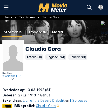
Home
Cast & crew
Claudio Gora
Informatie
Filmografie
Media
Claudio Gora
Acteur (68)
Regisseur (4)
Schrijver (3)
Rechten:
Vitadifficile-1961-
Risi-05.png
: ,
Public domain
, via
Wikimedia
Commons
.
Overleden op:
13-03-1998 (84)
Geboren:
27 juli 1913 in Genua
Bekend van:
Lion of the Desert
,
Diabolik
en
Il Sorpasso
IMDb profiel:
Claudio Gora