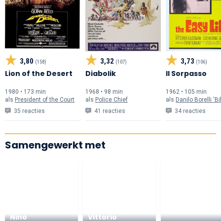
3,80
3,32
3,73
(158)
(107)
(106)
Lion of the Desert
Diabolik
Il Sorpasso
1980 • 173 min
1968 • 98 min
1962 • 105 min
als
President of the Court
als
Police Chief
als
Danilo Borelli 'Bi
35 reacties
41 reacties
34 reacties
Samengewerkt met
Nino
Vittorio