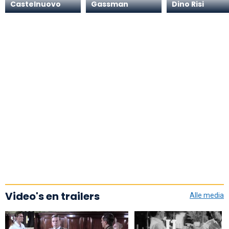
Castelnuovo
Gassman
Dino Risi
Video's en trailers
Alle media