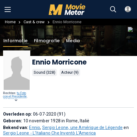
Home
Cast & crew
Ennio Morricone
Informatie
Filmografie
Media
Ennio Morricone
Sound (328)
Acteur (9)
Rechten:
tu Foto
con el Presidente
,
CC BY 2.0
, via
Wikimedia
Commons
.
Overleden op:
06-07-2020 (91)
Geboren:
10 november 1928 in Rome, Italië
Bekend van:
Ennio
,
Sergio Leone, une Amérique de Légende
en
Sergio Leone - L'Italiano Che Inventò L'America