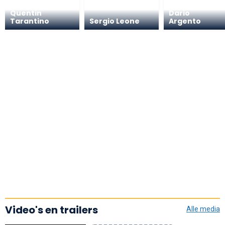
Quentin
Dario
Tarantino
Sergio Leone
Argento
Video's en trailers
Alle media