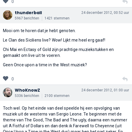
0
thunderball
24 december 2012, 00:52 uur
5967 berichten
1421 stemmen
Mooi om te horen dat je hebt genoten.
Le Clan des Siciliens live? Wow! Lijkt me heel erg gaaf!
Chi Mai en Ectasy of Gold zijn prachtige muziekstukken en
gemaakt om live uit te voeren.
Geen Once upon a time in the West muziek?
0
WhoKnowZ
24 december 2012, 01:00 uur
5336 berichten
2100 stemmen
Toch wel. Op het einde van deel speelde hij een opvolging van
muziek uit de westerns van Sergio Leone. Te beginnen met de
theme van The Good, The Bad and The ugly, daarna een nummer
uit A Fistful of Dollars en dan denk ik Farewell to Cheyenne (uit
Once Upon a Time in the West dus) maar ben het niet zeker. En