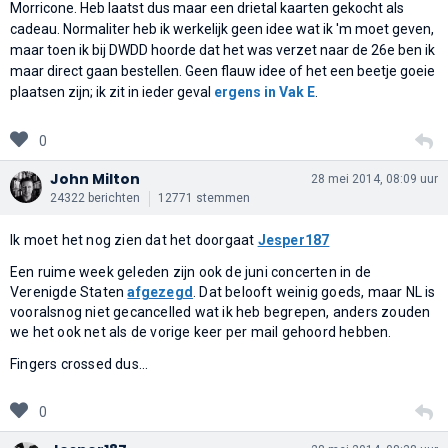
Morricone. Heb laatst dus maar een drietal kaarten gekocht als
cadeau. Normaliter heb ik werkelijk geen idee wat ik 'm moet geven,
maar toen ik bij DWDD hoorde dat het was verzet naar de 26e ben ik
maar direct gaan bestellen. Geen flauw idee of het een beetje goeie
plaatsen zijn; ik zit in ieder geval
ergens in Vak E
.
0
John Milton
28 mei 2014, 08:09 uur
24322 berichten
12771 stemmen
Ik moet het nog zien dat het doorgaat
Jesper187
Een ruime week geleden zijn ook de juni concerten in de
Verenigde Staten
afgezegd
. Dat belooft weinig goeds, maar NL is
vooralsnog niet gecancelled wat ik heb begrepen, anders zouden
we het ook net als de vorige keer per mail gehoord hebben.
Fingers crossed dus...
0