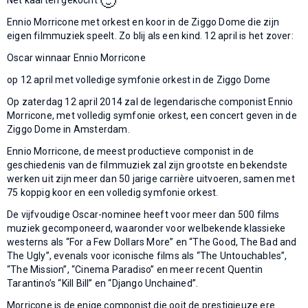
🙂
Ennio Morricone met orkest en koor in de Ziggo Dome die zijn
eigen filmmuziek speelt. Zo blij als een kind. 12 april is het zover:
Oscar winnaar Ennio Morricone
op 12 april met volledige symfonie orkest in de Ziggo Dome
Op zaterdag 12 april 2014 zal de legendarische componist Ennio
Morricone, met volledig symfonie orkest, een concert geven in de
Ziggo Dome in Amsterdam.
Ennio Morricone, de meest productieve componist in de
geschiedenis van de filmmuziek zal zijn grootste en bekendste
werken uit zijn meer dan 50 jarige carrière uitvoeren, samen met
75 koppig koor en een volledig symfonie orkest.
De vijfvoudige Oscar-nominee heeft voor meer dan 500 films
muziek gecomponeerd, waaronder voor welbekende klassieke
westerns als “For a Few Dollars More” en “The Good, The Bad and
The Ugly”, evenals voor iconische films als “The Untouchables”,
“The Mission”, “Cinema Paradiso” en meer recent Quentin
Tarantino’s “Kill Bill” en “Django Unchained”.
Morricone is de enige componist die ooit de prestigieuze ere