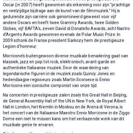
Oscar (in 2007) heeft gewonnen als erkenning voor zijn "prachtige
en veelzijdige bijdrage aan de kunst van de filmmuziek." Hij is
gedurende zijn carrière ook genomineerd geweest voor vijf
andere Oscars en heeft twee Grammy Awards, twee Golden
Globes, vijf BAFTA’s, zeven David di Donatello Awards, acht Nastro
d’Argento Awards gewonnen evenals de Polar Music Prize. In
2009 schonk de Franse president Sarkozy hem de prestigieuze
Legion d’honneur.
Morricone’s buitengewoon diverse muzikale benadering gaat van
klassiek, jazz en pop tot rock, elektronisch, avant-garde en
authentieke Italiaanse muziek. Door de waardering van
legendarische figuren in de muziek zoals Quincy Jones en
hedendaagse regisseurs zoals Martin Scorsese is Ennio
Morricone een iconische componist van onze tijd.
Na concerten in prestigieuze zalen zoals the Great Hall in Beijing,
de General Assembly Hall of the UN in New York, de Royal Albert
Hall in London, het Kremlin in Moskou en de Arena di Verona, is
het concert van de Italiaanse Maestro Ennio Morricone in de Ziggo
Dome een niet te missen kans om het verbazende werk van dit
muzikale genie te ervaren.