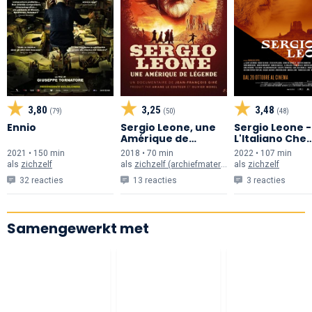
3,80
3,25
3,48
(79)
(50)
(48)
Ennio
Sergio Leone, une
Sergio Leone -
Amérique de
L'Italiano Che
Légende
Inventò L'Ame
2021 • 150 min
2018 • 70 min
2022 • 107 min
als
zichzelf
als
zichzelf (archiefmateriaal)
als
zichzelf
32 reacties
13 reacties
3 reacties
Samengewerkt met