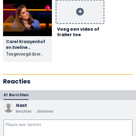
Voeg een video of
trailer toe
Carel Kraayenhof
en Eveline
Rethmeier over
Toegevoegd door
Ennio Morricone |
kappeuter
Op1
Reacties
61 Berichten
Gast
berichten
stemmen