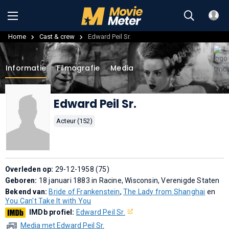
Home
Cast & crew
Edward Peil Sr.
Informatie
Filmografie
Media
Edward Peil Sr.
Acteur (152)
Overleden op:
29-12-1958 (75)
Geboren:
18 januari 1883 in Racine, Wisconsin, Verenigde Staten
Bekend van:
Bride of Frankenstein
,
The Lady from Shanghai
en
You Can't Take It with You
IMDb profiel:
Edward Peil Sr.
Media met Edward Peil Sr.