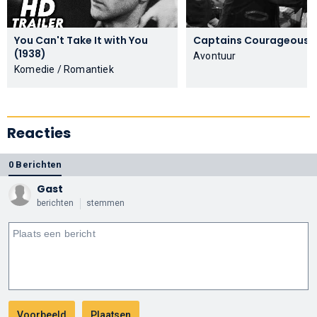
You Can't Take It with You
Capt
(1938)
Avontuur
Komedie / Romantiek
Reacties
0 Berichten
Gast
berichten
stemmen