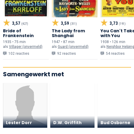
3,57
3,59
3,73
(427)
(311)
(191)
Bride of
The Lady from
You Can't Take
Frankenstein
Shanghai
with You
1935 • 75 min
1947 • 87 min
1938 • 126 min
als
Villager (onvermeld)
als
Guard (onvermeld)
als
Neighbor Helping with Move (
102 reacties
92 reacties
54 reacties
Samengewerkt met
Lester Dorr
D.W. Griffith
Bud Osborne