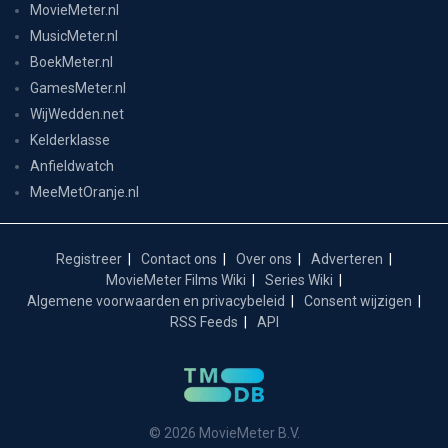
MovieMeter.nl
MusicMeter.nl
BoekMeter.nl
GamesMeter.nl
WijWedden.net
Kelderklasse
Anfieldwatch
MeeMetOranje.nl
Registreer
Contact ons
Over ons
Adverteren
MovieMeter Films Wiki
Series Wiki
Algemene voorwaarden en privacybeleid
Consent wijzigen
RSS Feeds
API
© 2026 MovieMeter B.V.