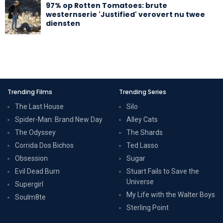
97% op Rotten Tomatoes: brute
westernserie 'Justified' verovert nu twee
diensten
Trending Films
Trending Series
The Last House
Silo
Spider-Man: Brand New Day
Alley Cats
The Odyssey
The Shards
Corrida Dos Bichos
Ted Lasso
Obsession
Sugar
Evil Dead Burn
Stuart Fails to Save the
Universe
Supergirl
My Life with the Walter Boys
Soulm8te
Sterling Point