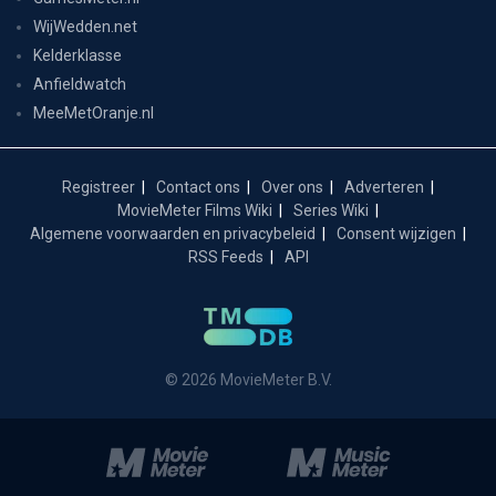
WijWedden.net
Kelderklasse
Anfieldwatch
MeeMetOranje.nl
Registreer
Contact ons
Over ons
Adverteren
MovieMeter Films Wiki
Series Wiki
Algemene voorwaarden en privacybeleid
Consent wijzigen
RSS Feeds
API
© 2026 MovieMeter B.V.