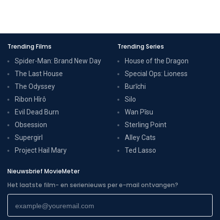
Trending Films
Trending Series
Spider-Man: Brand New Day
House of the Dragon
The Last House
Special Ops: Lioness
The Odyssey
Burīchi
Ribon Hîrô
Silo
Evil Dead Burn
Wan Pīsu
Obsession
Sterling Point
Supergirl
Alley Cats
Project Hail Mary
Ted Lasso
Nieuwsbrief MovieMeter
Het laatste film- en serienieuws per e-mail ontvangen?