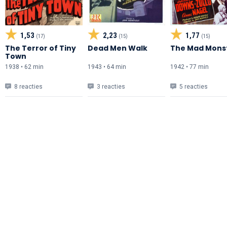
1,53
2,23
1,77
(17)
(15)
(15)
The Terror of Tiny
Dead Men Walk
The Mad Mons
Town
1938 • 62 min
1943 • 64 min
1942 • 77 min
8 reacties
3 reacties
5 reacties