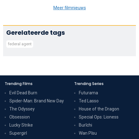
Meer filmnieuws
Gerelateerde tags
federal agent
Trending Films
Trending Series
Evil Dead Burn
Futurama
Spider-Man: Brand New Day
Ted Lasso
The Odyssey
House of the Dragon
Obsession
Special Ops: Lioness
Lucky Strike
Burīchi
Supergirl
Wan Pīsu