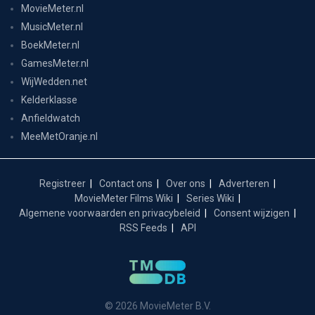
MovieMeter.nl
MusicMeter.nl
BoekMeter.nl
GamesMeter.nl
WijWedden.net
Kelderklasse
Anfieldwatch
MeeMetOranje.nl
Registreer
Contact ons
Over ons
Adverteren
MovieMeter Films Wiki
Series Wiki
Algemene voorwaarden en privacybeleid
Consent wijzigen
RSS Feeds
API
© 2026 MovieMeter B.V.