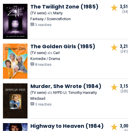
The Twilight Zone (1985)
3,51
(34)
(TV serie)
als
Marty
Fantasy / Sciencefiction
3 reacties
The Golden Girls (1985)
3,21
(241)
(TV serie)
als
Carl
Komedie / Drama
8 reacties
Murder, She Wrote (1984)
3,15
(203)
(TV serie)
als
NYPD Lt. Timothy Hanratty
Misdaad
3 reacties
Highway to Heaven (1984)
3,00
(5)