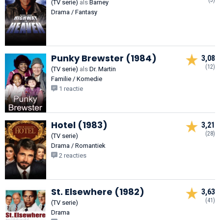
(TV serie)
als
Barney
Drama / Fantasy
Punky Brewster (1984)
3,08
(12)
(TV serie)
als
Dr. Martin
Familie / Komedie
1 reactie
Hotel (1983)
3,21
(28)
(TV serie)
Drama / Romantiek
2 reacties
St. Elsewhere (1982)
3,63
(41)
(TV serie)
Drama