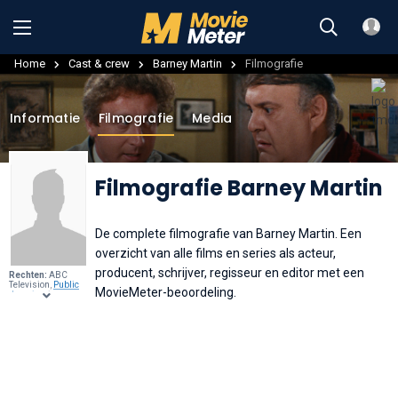
Home
Cast & crew
Barney Martin
Filmografie
Informatie
Filmografie
Media
Filmografie Barney Martin
De complete filmografie van Barney Martin. Een
overzicht van alle films en series als acteur,
producent, schrijver, regisseur en editor met een
Rechten:
ABC
Television,
Public
MovieMeter-beoordeling.
domain
, via
Wikimedia
Commons
.