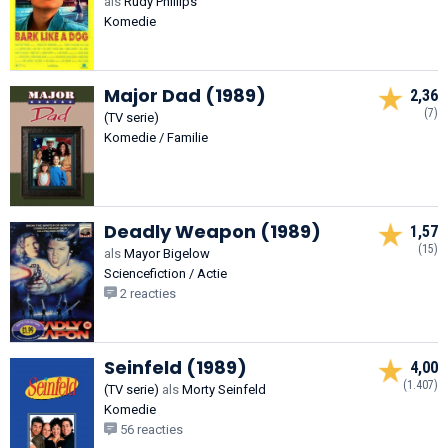
als
Rudy Phillips
Komedie
Major Dad (1989)
2,36
(7)
(TV serie)
Komedie / Familie
Deadly Weapon (1989)
1,57
(15)
als
Mayor Bigelow
Sciencefiction / Actie
2 reacties
Seinfeld (1989)
4,00
(1.407)
(TV serie)
als
Morty Seinfeld
Komedie
56 reacties