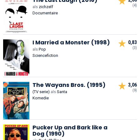
(4)
als
zichzelf
Documentaire
I Married a Monster (1998)
0,83
(3)
als
Pop
Sciencefiction
The Wayans Bros. (1995)
3,06
(9)
(TV serie)
als
Santa
Komedie
Pucker Up and Bark like a
Dog (1990)