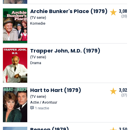
Archie Bunker's Place (1979)
3,08
(20)
(TV serie)
Komedie
Trapper John, M.D. (1979)
(TV serie)
Drama
Hart to Hart (1979)
3,02
(27)
(TV serie)
Actie / Avontuur
1 reactie
Benson (1979)
3,50