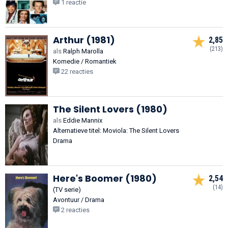
1 reactie
Arthur (1981)
2,85
(213)
als
Ralph Marolla
Komedie / Romantiek
22 reacties
The Silent Lovers (1980)
als
Eddie Mannix
Alternatieve titel: Moviola: The Silent Lovers
Drama
Here's Boomer (1980)
2,54
(14)
(TV serie)
Avontuur / Drama
2 reacties