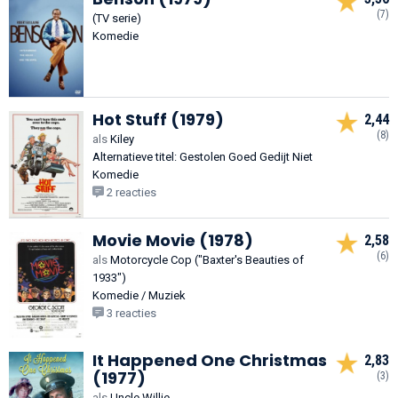
(7)
(TV serie)
Komedie
Hot Stuff (1979)
2,44
(8)
als
Kiley
Alternatieve titel: Gestolen Goed Gedijt Niet
Komedie
2 reacties
Movie Movie (1978)
2,58
(6)
als
Motorcycle Cop ("Baxter's Beauties of
1933")
Komedie / Muziek
3 reacties
It Happened One Christmas
2,83
(1977)
(3)
als
Uncle Willie