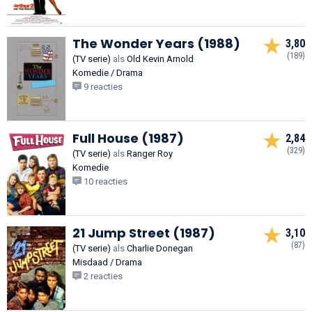
The Wonder Years (1988)
3,80
(189)
(TV serie)
als
Old Kevin Arnold
Komedie / Drama
9 reacties
Full House (1987)
2,84
(329)
(TV serie)
als
Ranger Roy
Komedie
10 reacties
21 Jump Street (1987)
3,10
(87)
(TV serie)
als
Charlie Donegan
Misdaad / Drama
2 reacties