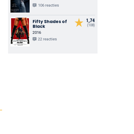
106 reacties
1,74
Fifty Shades of
(108)
Black
2016
22 reacties