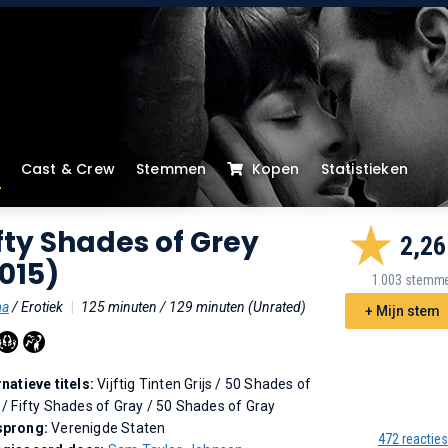
Cast & Crew
Stemmen
Kopen
Statistieken
fty Shades of Grey
2,26
015)
1.003 stemm
ma
/ Erotiek
|
125 minuten / 129 minuten (Unrated)
+ Mijn stem
rnatieve titels:
Vijftig Tinten Grijs
/
50 Shades of
y
/
Fifty Shades of Gray
/
50 Shades of Gray
sprong:
Verenigde Staten
472 reacties