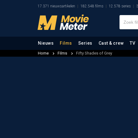
17.371 nieuwsartikelen
182.548 films
12.578 series
3
Nieuws
Films
Series
Cast & crew
TV
Home
Films
Fifty Shades of Grey