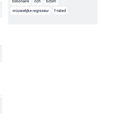
billionaire
rich
bdsm
vrouwelijke regisseur
f-rated