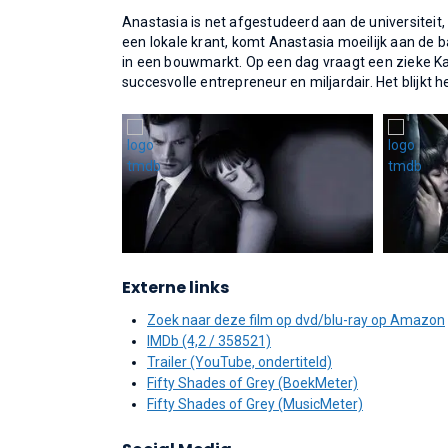
Anastasia is net afgestudeerd aan de universiteit,
een lokale krant, komt Anastasia moeilijk aan de 
in een bouwmarkt. Op een dag vraagt een zieke Ka
succesvolle entrepreneur en miljardair. Het blijkt h
Externe links
Zoek naar deze film op dvd/blu-ray op Amazon
IMDb (4,2 / 358521)
Trailer (YouTube, ondertiteld)
Fifty Shades of Grey (BoekMeter)
Fifty Shades of Grey (MusicMeter)