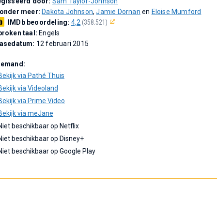
gisseerd door:
Sam Taylor-Johnson
 onder meer:
Dakota Johnson
,
Jamie Dornan
en
Eloise Mumford
IMDb beoordeling:
4,2
(358.521)
roken taal:
Engels
easedatum:
12 februari 2015
Demand:
Bekijk via Pathé Thuis
Bekijk via Videoland
Bekijk via Prime Video
Bekijk via meJane
Niet beschikbaar op Netflix
Niet beschikbaar op Disney+
Niet beschikbaar op Google Play