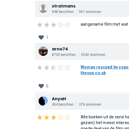
stratmans
948 berichten
967 stemmen
aangename film met wat
1
arno74
8700 berichten
3342 stemmen
Woman rescued by cops af
thesun.co.uk
0
AnyaH
454 berichten
378 stemmen
Alle boeken uit de serie ha
gezien) het meest interess
goede deel van de film vi