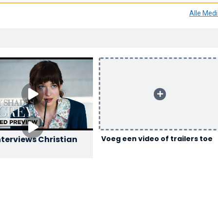
Alle Med
nterviews Christian
Voeg een video of trailers toe