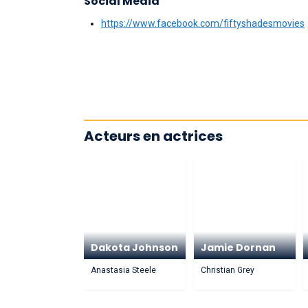
Social Media
https://www.facebook.com/fiftyshadesmovies
Acteurs en actrices
Dakota Johnson
Jamie Dornan
Anastasia Steele
Christian Grey