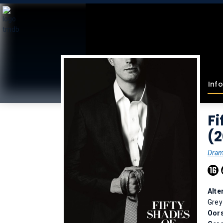
Info
Fi
(2
Dra
Alte
Gre
Oor