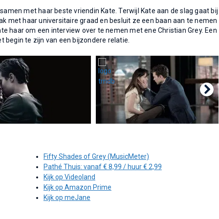
 samen met haar beste vriendin Kate. Terwijl Kate aan de slag gaat bij
bak met haar universitaire graad en besluit ze een baan aan te nemen
te haar om een interview over te nemen met ene Christian Grey. Een
et begin te zijn van een bijzondere relatie.
Fifty Shades of Grey (MusicMeter)
Pathé Thuis: vanaf € 8,99 / huur € 2,99
Kijk op Videoland
Kijk op Amazon Prime
Kijk op meJane