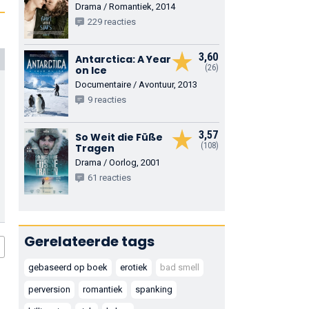
Drama / Romantiek, 2014
229 reacties
3,60
Antarctica: A Year
(26)
on Ice
Documentaire / Avontuur, 2013
9 reacties
3,57
So Weit die Füße
(108)
Tragen
Drama / Oorlog, 2001
61 reacties
Gerelateerde tags
gebaseerd op boek
erotiek
bad smell
perversion
romantiek
spanking