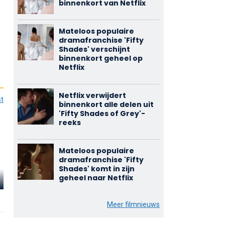
binnenkort van Netflix
Mateloos populaire
dramafranchise 'Fifty
Shades' verschijnt
binnenkort geheel op
Netflix
Netflix verwijdert
st
binnenkort alle delen uit
'Fifty Shades of Grey'-
reeks
Mateloos populaire
dramafranchise 'Fifty
Shades' komt in zijn
Marcia Gay
geheel naar Netflix
Luke Grimes
Harden
Rita Ora
Elliot Grey
Dr. Grey
Mia Grey
Meer filmnieuws