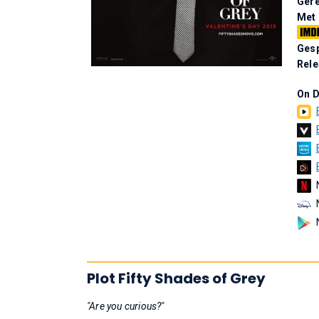
Gere
Met
Gesp
Rel
On 
Plot Fifty Shades of Grey
"Are you curious?"