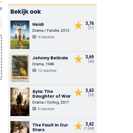
ia
Bekijk ook
3,76
Heidi
(21)
Drama / Familie, 2015
4 reacties
3,69
Johnny Belinda
(40)
Drama, 1948
12 reacties
3,63
Ayla: The
(30)
Daughter of War
Drama / Oorlog, 2017
6 reacties
3,62
The Fault in Our
(1.369)
Stars