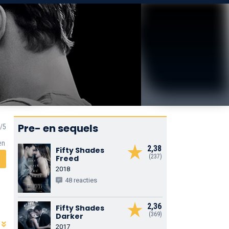
Pre- en sequels
en
2,38
Fifty Shades
(237)
Freed
2018
48 reacties
2,36
Fifty Shades
(369)
Darker
2017