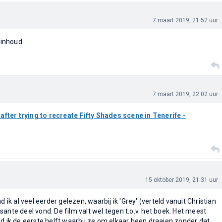
7 maart 2019, 21:52 uur
 inhoud
7 maart 2019, 22:02 uur
ter trying to recreate Fifty Shades scene in Tenerife -
15 oktober 2019, 21:31 uur
d ik al veel eerder gelezen, waarbij ik 'Grey' (verteld vanuit Christian
ante deel vond. De film valt wel tegen t.o.v. het boek. Het meest
nd ik de eerste helft waarbij ze om elkaar heen draaien zonder dat