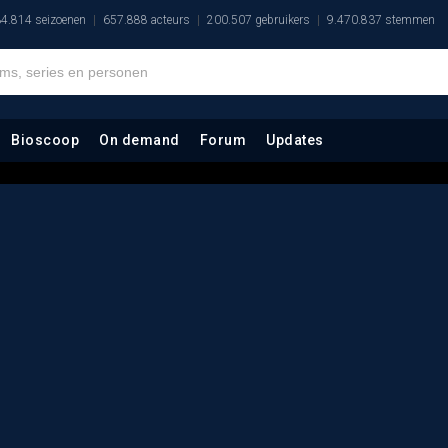
4.814 seizoenen
657.888 acteurs
200.507 gebruikers
9.470.837 stemmen
Bioscoop
On demand
Forum
Updates