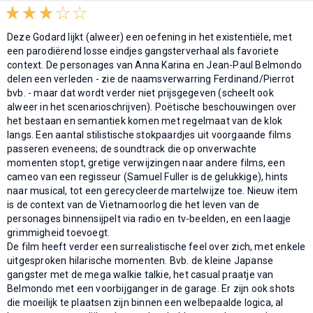
Deze Godard lijkt (alweer) een oefening in het existentiële, met
een parodiërend losse eindjes gangsterverhaal als favoriete
context. De personages van Anna Karina en Jean-Paul Belmondo
delen een verleden - zie de naamsverwarring Ferdinand/Pierrot
bvb. - maar dat wordt verder niet prijsgegeven (scheelt ook
alweer in het scenarioschrijven). Poëtische beschouwingen over
het bestaan en semantiek komen met regelmaat van de klok
langs. Een aantal stilistische stokpaardjes uit voorgaande films
passeren eveneens; de soundtrack die op onverwachte
momenten stopt, gretige verwijzingen naar andere films, een
cameo van een regisseur (Samuel Fuller is de gelukkige), hints
naar musical, tot een gerecycleerde martelwijze toe. Nieuw item
is de context van de Vietnamoorlog die het leven van de
personages binnensijpelt via radio en tv-beelden, en een laagje
grimmigheid toevoegt.
De film heeft verder een surrealistische feel over zich, met enkele
uitgesproken hilarische momenten. Bvb. de kleine Japanse
gangster met de mega walkie talkie, het casual praatje van
Belmondo met een voorbijganger in de garage. Er zijn ook shots
die moeilijk te plaatsen zijn binnen een welbepaalde logica, al