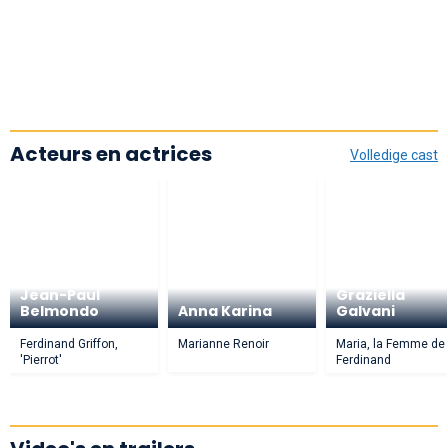
Acteurs en actrices
Volledige cast
Jean-Paul
Graziella
Belmondo
Anna Karina
Galvani
Ferdinand Griffon,
Marianne Renoir
Maria, la Femme de
'Pierrot'
Ferdinand