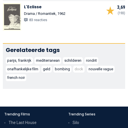
L'Eclisse
3,69
(193)
Drama / Romantiek, 1962
83 reacties
Gerelateerde tags
parijs, frankrijk
mediterranean
schilderen
rondrit
onafhankelijke film
geld
bombing
dock
nouvelle vague
french noir
Trending Films
Trending Series
The Last House
Silo