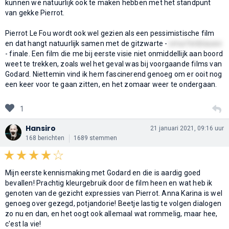
kunnen we natuurlijk ook te maken hebben met het standpunt
van gekke Pierrot.
Pierrot Le Fou wordt ook wel gezien als een pessimistische film
en dat hangt natuurlijk samen met de gitzwarte -
smurfenblauwe
- finale. Een film die me bij eerste visie niet onmiddellijk aan boord
weet te trekken, zoals wel het geval was bij voorgaande films van
Godard. Niettemin vind ik hem fascinerend genoeg om er ooit nog
een keer voor te gaan zitten, en het zomaar weer te ondergaan.
1
Hansiro
21 januari 2021, 09:16 uur
168 berichten
1689 stemmen
Mijn eerste kennismaking met Godard en die is aardig goed
bevallen! Prachtig kleurgebruik door de film heen en wat heb ik
genoten van de gezicht expressies van Pierrot. Anna Karina is wel
genoeg over gezegd, potjandorie! Beetje lastig te volgen dialogen
zo nu en dan, en het oogt ook allemaal wat rommelig, maar hee,
c'est la vie!