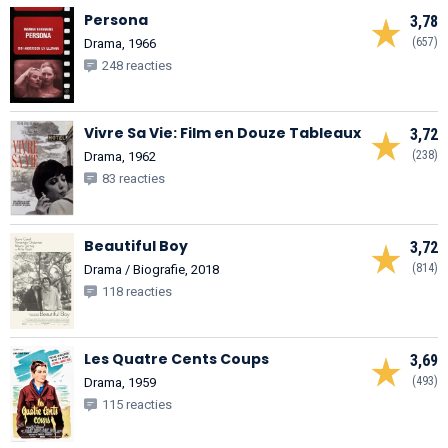
Persona
3,78
(657)
Drama, 1966
248 reacties
Vivre Sa Vie: Film en Douze Tableaux
3,72
(238)
Drama, 1962
83 reacties
Beautiful Boy
3,72
(814)
Drama / Biografie, 2018
118 reacties
Les Quatre Cents Coups
3,69
(493)
Drama, 1959
115 reacties