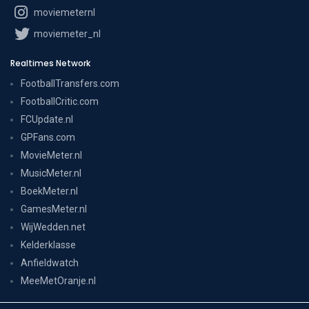
moviemeternl
moviemeter_nl
Realtimes Network
FootballTransfers.com
FootballCritic.com
FCUpdate.nl
GPFans.com
MovieMeter.nl
MusicMeter.nl
BoekMeter.nl
GamesMeter.nl
WijWedden.net
Kelderklasse
Anfieldwatch
MeeMetOranje.nl