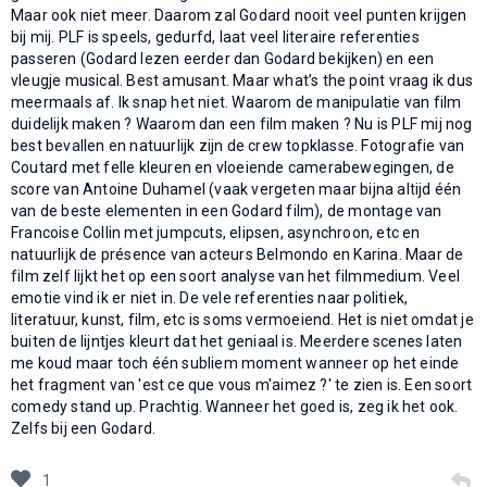
Maar ook niet meer. Daarom zal Godard nooit veel punten krijgen
bij mij. PLF is speels, gedurfd, laat veel literaire referenties
passeren (Godard lezen eerder dan Godard bekijken) en een
vleugje musical. Best amusant. Maar what’s the point vraag ik dus
meermaals af. Ik snap het niet. Waarom de manipulatie van film
duidelijk maken ? Waarom dan een film maken ? Nu is PLF mij nog
best bevallen en natuurlijk zijn de crew topklasse. Fotografie van
Coutard met felle kleuren en vloeiende camerabewegingen, de
score van Antoine Duhamel (vaak vergeten maar bijna altijd één
van de beste elementen in een Godard film), de montage van
Francoise Collin met jumpcuts, elipsen, asynchroon, etc en
natuurlijk de présence van acteurs Belmondo en Karina. Maar de
film zelf lijkt het op een soort analyse van het filmmedium. Veel
emotie vind ik er niet in. De vele referenties naar politiek,
literatuur, kunst, film, etc is soms vermoeiend. Het is niet omdat je
buiten de lijntjes kleurt dat het geniaal is. Meerdere scenes laten
me koud maar toch één subliem moment wanneer op het einde
het fragment van 'est ce que vous m'aimez ?' te zien is. Een soort
comedy stand up. Prachtig. Wanneer het goed is, zeg ik het ook.
Zelfs bij een Godard.
1