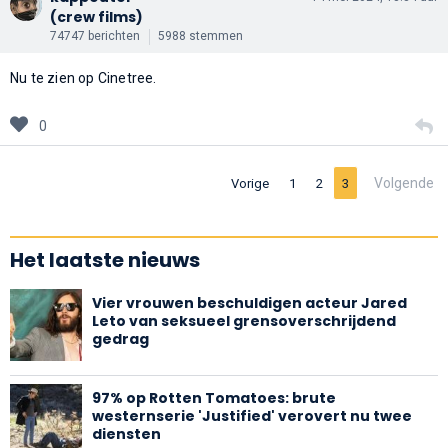
(crew films)
74747 berichten
5988 stemmen
Nu te zien op Cinetree.
0
Volgende
Vorige
1
2
3
Het laatste nieuws
Vier vrouwen beschuldigen acteur Jared
Leto van seksueel grensoverschrijdend
gedrag
97% op Rotten Tomatoes: brute
westernserie 'Justified' verovert nu twee
diensten