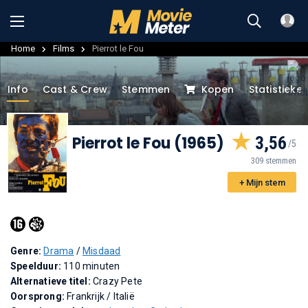
Home
Films
Pierrot le Fou
Info
Cast & Crew
Stemmen
Kopen
Statistieke
Pierrot le Fou (1965)
3,56
309 stemmen
+ Mijn stem
Genre:
Drama
/
Misdaad
Speelduur:
110 minuten
Alternatieve titel:
Crazy Pete
Oorsprong:
Frankrijk / Italië