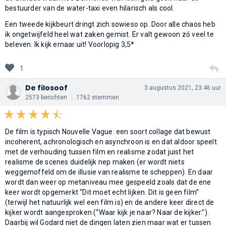
bestuurder van de water-taxi even hilarisch als cool.
Een tweede kijkbeurt dringt zich sowieso op. Door alle chaos heb
ik ongetwijfeld heel wat zaken gemist. Er valt gewoon zó veel te
beleven. Ik kijk ernaar uit! Voorlopig 3,5*
1
De filosoof
3 augustus 2021, 23:46 uur
2573 berichten
1762 stemmen
De film is typisch Nouvelle Vague: een soort collage dat bewust
incoherent, achronologisch en asynchroon is en dat aldoor speelt
met de verhouding tussen film en realisme zodat juist het
realisme de scenes duidelijk nep maken (er wordt niets
weggemoffeld om de illusie van realisme te scheppen). En daar
wordt dan weer op metaniveau mee gespeeld zoals dat de ene
keer wordt opgemerkt “Dit moet echt lijken. Dit is geen film”
(terwijl het natuurlijk wel een film is) en de andere keer direct de
kijker wordt aangesproken (“Waar kijk je naar? Naar de kijker.”).
Daarbij wil Godard niet de dingen laten zien maar wat er tussen