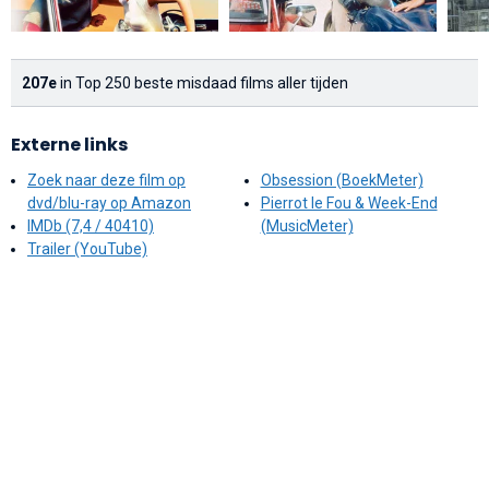
207e
in Top 250 beste misdaad films aller tijden
Externe links
Zoek naar deze film op
Obsession (BoekMeter)
dvd/blu-ray op Amazon
Pierrot le Fou & Week-End
IMDb (7,4 / 40410)
(MusicMeter)
Trailer (YouTube)