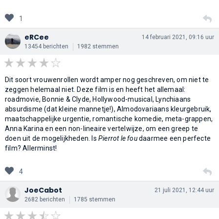
1
eRCee
14 februari 2021, 09:16 uur
13454 berichten
1982 stemmen
Dit soort vrouwenrollen wordt amper nog geschreven, om niet te
zeggen helemaal niet. Deze film is en heeft het allemaal:
roadmovie, Bonnie & Clyde, Hollywood-musical, Lynchiaans
absurdisme (dat kleine mannetje!), Almodovariaans kleurgebruik,
maatschappelijke urgentie, romantische komedie, meta-grappen,
Anna Karina en een non-lineaire vertelwijze, om een greep te
doen uit de mogelijkheden. Is
Pierrot le fou
daarmee een perfecte
film? Allerminst!
4
JoeCabot
21 juli 2021, 12:44 uur
2682 berichten
1785 stemmen