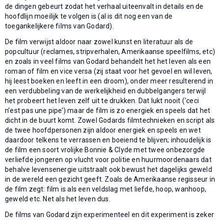
de dingen gebeurt zodat het verhaal uiteenvalt in details en de
hoofdlijn moeilijk te volgen is (al is dit nog een van de
toegankelijkere films van Godard).
De film verwijst aldoor naar zowel kunst en literatuur als de
popcultuur (reclames, stripverhalen, Amerikaanse speelfilms, etc)
en zoals in veel films van Godard behandelt het het leven als een
roman of film en vice versa (zij staat voor het gevoel en wil leven,
hij leest boeken en leeft in een droom), onder meer resulterend in
een verdubbeling van de werkelijkheid en dubbelgangers terwijl
het probeert het leven zelf uit te drukken. Dat lukt nooit (‘ceci
n’est pas une pipe’) maar de film is zo energiek en speels dat het
dicht in de buurt komt. Zowel Godards filmtechnieken en script als
de twee hoofdpersonen zijn aldoor energiek en speels en wet
daardoor telkens te verrassen en boeiend te blijven; inhoudelijk is
de film een soort vrolijke Bonnie & Clyde met twee onbezorgde
verliefde jongeren op vlucht voor politie en huurmoordenaars dat
behalve levensenergie uitstraalt ook bewust het dagelijks geweld
in de wereld een gezicht geeft. Zoals de Amerikaanse regisseur in
de film zegt: film is als een veldslag met liefde, hoop, wanhoop,
geweld etc. Net als het leven dus.
De films van Godard zijn experimenteel en dit experiment is zeker