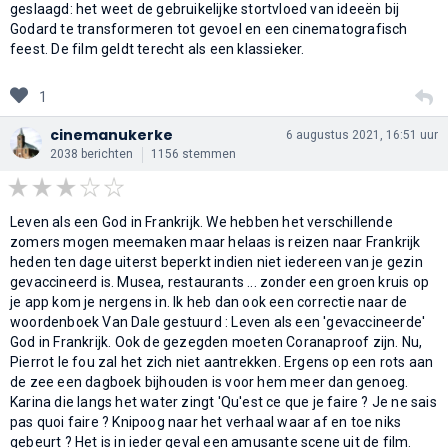
geslaagd: het weet de gebruikelijke stortvloed van ideeën bij
Godard te transformeren tot gevoel en een cinematografisch
feest. De film geldt terecht als een klassieker.
1
cinemanukerke
6 augustus 2021, 16:51 uur
2038 berichten
1156 stemmen
Leven als een God in Frankrijk. We hebben het verschillende
zomers mogen meemaken maar helaas is reizen naar Frankrijk
heden ten dage uiterst beperkt indien niet iedereen van je gezin
gevaccineerd is. Musea, restaurants ... zonder een groen kruis op
je app kom je nergens in. Ik heb dan ook een correctie naar de
woordenboek Van Dale gestuurd : Leven als een 'gevaccineerde'
God in Frankrijk. Ook de gezegden moeten Coranaproof zijn. Nu,
Pierrot le fou zal het zich niet aantrekken. Ergens op een rots aan
de zee een dagboek bijhouden is voor hem meer dan genoeg.
Karina die langs het water zingt 'Qu'est ce que je faire ? Je ne sais
pas quoi faire ? Knipoog naar het verhaal waar af en toe niks
gebeurt ? Het is in ieder geval een amusante scene uit de film.