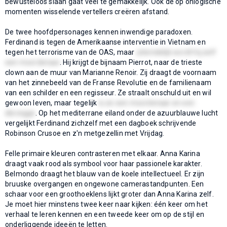
bewusteloos slaan gaat veel te gemakkelijk. Ook de op onlogische
momenten wisselende vertellers creëren afstand.
De twee hoofdpersonages kennen inwendige paradoxen.
Ferdinand is tegen de Amerikaanse interventie in Vietnam en
tegen het terrorisme van de OAS, maar
uiteindelijk wordt hij zelf
een moordenaar
. Hij krijgt de bijnaam Pierrot, naar de trieste
clown aan de muur van Marianne Renoir. Zij draagt de voornaam
van het zinnebeeld van de Franse Revolutie en de familienaam
van een schilder en een regisseur. Ze straalt onschuld uit en wil
gewoon leven, maar tegelijk
is ze een moordenaar en een
dievegge
. Op het mediterrane eiland onder de azuurblauwe lucht
vergelijkt Ferdinand zichzelf met een dagboek schrijvende
Robinson Crusoe en z'n metgezellin met Vrijdag.
Felle primaire kleuren contrasteren met elkaar. Anna Karina
draagt vaak rood als symbool voor haar passionele karakter.
Belmondo draagt het blauw van de koele intellectueel. Er zijn
bruuske overgangen en ongewone camerastandpunten. Een
schaar voor een groothoeklens lijkt groter dan Anna Karina zelf.
Je moet hier minstens twee keer naar kijken: één keer om het
verhaal te leren kennen en een tweede keer om op de stijl en
onderliggende ideeën te letten.