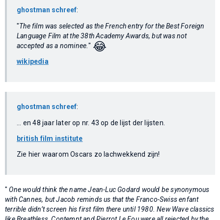
ghostman schreef
:
"
The film was selected as the French entry for the Best Foreign
Language Film at the 38th Academy Awards, but was not
😂
accepted as a nominee.
"
wikipedia
ghostman schreef
:
... en 48 jaar later op nr. 43 op de lijst der lijsten.
british film institute
Zie hier waarom Oscars zo lachwekkend zijn!
"
One would think the name Jean-Luc Godard would be synonymous
with Cannes, but Jacob reminds us that the Franco-Swiss enfant
terrible didn’t screen his first film there until 1980. New Wave classics
like Breathless, Contempt and Pierrot Le Fou were all rejected by the