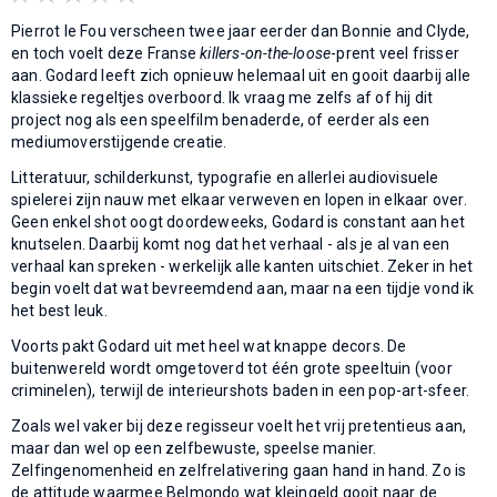
Pierrot le Fou verscheen twee jaar eerder dan Bonnie and Clyde,
en toch voelt deze Franse
killers-on-the-loose
-prent veel frisser
aan. Godard leeft zich opnieuw helemaal uit en gooit daarbij alle
klassieke regeltjes overboord. Ik vraag me zelfs af of hij dit
project nog als een speelfilm benaderde, of eerder als een
mediumoverstijgende creatie.
Litteratuur, schilderkunst, typografie en allerlei audiovisuele
spielerei zijn nauw met elkaar verweven en lopen in elkaar over.
Geen enkel shot oogt doordeweeks, Godard is constant aan het
knutselen. Daarbij komt nog dat het verhaal - als je al van een
verhaal kan spreken - werkelijk alle kanten uitschiet. Zeker in het
begin voelt dat wat bevreemdend aan, maar na een tijdje vond ik
het best leuk.
Voorts pakt Godard uit met heel wat knappe decors. De
buitenwereld wordt omgetoverd tot één grote speeltuin (voor
criminelen), terwijl de interieurshots baden in een pop-art-sfeer.
Zoals wel vaker bij deze regisseur voelt het vrij pretentieus aan,
maar dan wel op een zelfbewuste, speelse manier.
Zelfingenomenheid en zelfrelativering gaan hand in hand. Zo is
de attitude waarmee Belmondo wat kleingeld gooit naar de