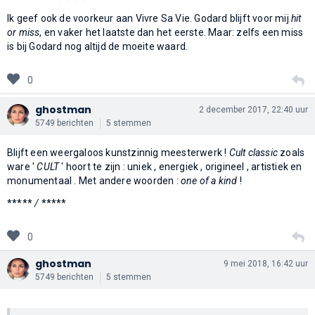
Ik geef ook de voorkeur aan Vivre Sa Vie. Godard blijft voor mij
hit
or miss
, en vaker het laatste dan het eerste. Maar: zelfs een miss
is bij Godard nog altijd de moeite waard.
0
ghostman
2 december 2017, 22:40 uur
5749 berichten
5 stemmen
Blijft een weergaloos kunstzinnig meesterwerk !
Cult classic
zoals
ware '
CULT
' hoort te zijn : uniek , energiek , origineel , artistiek en
monumentaal . Met andere woorden :
one of a kind
!
*****
/
*****
0
ghostman
9 mei 2018, 16:42 uur
5749 berichten
5 stemmen