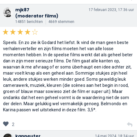
mjk87
17 februari 2023, 17:36 uur
(moderator films)
14851 berichten
4669 stemmen
Speels. En zo zie ik Godard het liefst. Ik vind de man geen beste
verhalenverteller en zijn films moeten het van alle losse
momenten hebben. In de speelse films werkt dat als geheel beter
dan in zijn meer serieuze films. De film gaat alle kanten op,
waarvan ik me afvraag of er soms überhaupt een idee achter zit,
maar voelt knap als een geheel aan. Sommige stukjes zijn heel
leuk, andere stukjes werken minder goed. Soms geweldig leuk
camerawerk, muziek, kleuren (die scènes aan het begin in rood,
groen of blauw maar sowieso ziet de film er super uit). Maar
ondanks dat het een geheel vormt is de waardering niet de som
der delen. Maar gelukkig wel vermakelijk genoeg. Belmondo en
Karina passen wel uitstekend in deze film. 3,5*.
2
kappeuter
14 mei 2024, 18:34 uur