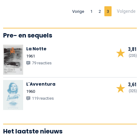
Volgende
Vorige
1
2
3
Pre- en sequels
La Notte
3,81
(235)
1961
79 reacties
L'Avventura
3,61
(325)
1960
119 reacties
Het laatste nieuws