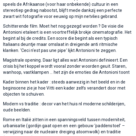
speels de Afrikaanse (voor haar onbekende) cultuur in een
stereotiep gedrag nabootst, blijft mede dankzij een perfecte
zwart wit fotografie voor eeuwig op mijn netvlies gebrand.
Schitterende film. Moet het nog gezegd worden ? De visie die
Antonioni etaleert is een voortreffelijk brokje cinematografie. Het
begint al bij de credits. Een score die begint als een typisch
Italiaans deuntje maar omslaat in dreigende anti ritmische
klanken. 'Ceci n'est pas une pipe' lijkt Antonioni te zeggen.
Magistrale opening. Daar ligt alles wat Antonioni definieert. Een
crisis bij het koppel wordt vooral zonder woorden geuit. Staren,
wanhoop, vastklampen … het zijn de emoties die Antonioni toont
Kader binnen het kader : steeds aanwezig in het beeld en in de
beginscene zie je hoe Vitti een kader zelfs verandert door met
objecten te schuiven.
Modern vs traditie : decor van het huis nl moderne schilderijen,
oude beelden.
Rome en Italië zitten in een spanningsveld tussen moderniteit,
urbanisatie (gordijn gaat open en een gebouw ‘paddenstoel’ –
verwijzing naar de nucleaire dreiging atoomwolk) en traditie