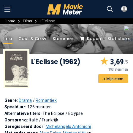
Home
Films
L'Eclisse
Info
Cast & Crew
Stemmen
Kopen
Statistieke
L'Eclisse (1962)
3,69
193 stemmen
+ Mijn stem
Genre:
Drama
/
Romantiek
Speelduur:
126 minuten
Alternatieve titels:
The Eclipse
/
Eclypse
Oorsprong:
Italië / Frankrijk
Geregisseerd door:
Michelangelo Antonioni
Met onder meer:
Alain Delon
,
Monica Vitti
en