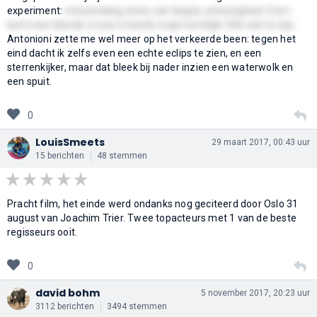
experiment:
minutenlang shots van leegte, afwezigheid. Even
komt een blonde vrouw in beeld, maar het blijkt Vitti niet te zijn.
Antonioni zette me wel meer op het verkeerde been: tegen het
eind dacht ik zelfs even een echte eclips te zien, en een
sterrenkijker, maar dat bleek bij nader inzien een waterwolk en
een spuit.
0
LouisSmeets
29 maart 2017, 00:43 uur
15 berichten
48 stemmen
Pracht film, het einde werd ondanks nog geciteerd door Oslo 31
august van Joachim Trier. Twee topacteurs met 1 van de beste
regisseurs ooit.
0
david bohm
5 november 2017, 20:23 uur
3112 berichten
3494 stemmen