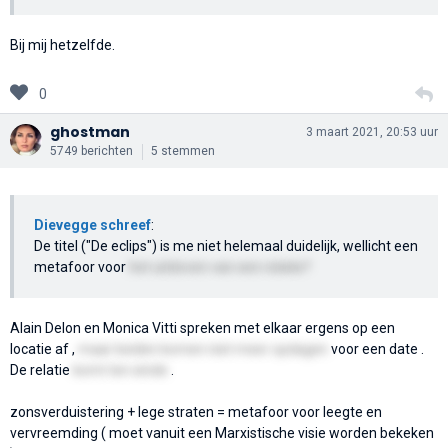
Bij mij hetzelfde.
0
ghostman
3 maart 2021, 20:53 uur
5749 berichten
5 stemmen
Dievegge schreef
:
De titel ("De eclips") is me niet helemaal duidelijk, wellicht een
metafoor voor
het uitdoven van een relatie?
Alain Delon en Monica Vitti spreken met elkaar ergens op een
locatie af ,
maar beiden komen niet meer opdagen
voor een date .
De relatie
komt ten einde
.
zonsverduistering + lege straten = metafoor voor leegte en
vervreemding ( moet vanuit een Marxistische visie worden bekeken