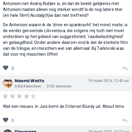
Antonioni net
Andrej Rubljev
is, en dat de beeld-gelijkenis met
Antonioni nadien alleen nog sterker wordt! Is de nog latere titel
(en hele film!)
Nostalg(h)ia
dan niet treffend?
De Antonioni waarin ik de 'drive en spankracht' het minst miste, is
de eerder genoemde
L'Avventura
, die volgens mij toch niet moet
onderdoen op het gebied van suggestiviteit, 'raadselachtigheid'
en gelaagdheid. Onder andere daarom vind ik dat de sterkste film
van de trilogie, en misschien wel van allemaal. Bij Tarkovski was
dat voor mij misschien
Offret
.
0
Naomi Watts
18 maart 2014, 12:40 uur
54554 berichten
3155 stemmen
Wat een nieuws. In Juni komt de Criterion Bluray uit. About time.
0
Dievegge
25 maart 2015, 16:22 uur