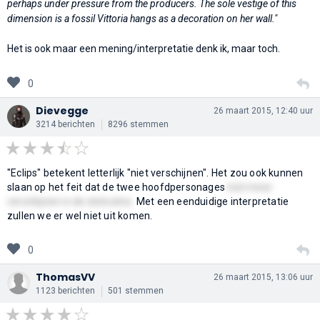
perhaps under pressure from the producers. The sole vestige of this
dimension is a fossil Vittoria hangs as a decoration on her wall."
Het is ook maar een mening/interpretatie denk ik, maar toch.
0
Dievegge
26 maart 2015, 12:40 uur
3214 berichten
8296 stemmen
"Eclips" betekent letterlijk "niet verschijnen". Het zou ook kunnen
slaan op het feit dat de twee hoofdpersonages
niet meer
verschijnen in de slotscène.
Met een eenduidige interpretatie
zullen we er wel niet uit komen.
0
ThomasVV
26 maart 2015, 13:06 uur
1123 berichten
501 stemmen