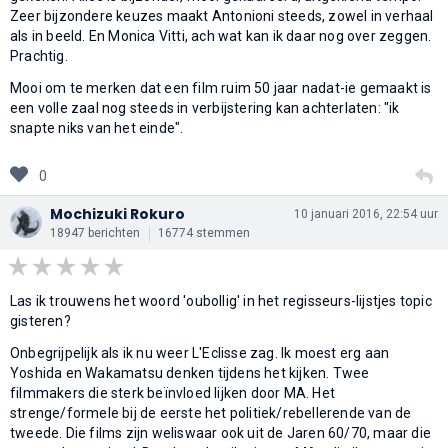
Zeer bijzondere keuzes maakt Antonioni steeds, zowel in verhaal
als in beeld. En Monica Vitti, ach wat kan ik daar nog over zeggen.
Prachtig.
Mooi om te merken dat een film ruim 50 jaar nadat-ie gemaakt is
een volle zaal nog steeds in verbijstering kan achterlaten: "ik
snapte niks van het einde".
0
Mochizuki Rokuro
10 januari 2016, 22:54 uur
18947 berichten
16774 stemmen
Las ik trouwens het woord 'oubollig' in het regisseurs-lijstjes topic
gisteren?
Onbegrijpelijk als ik nu weer L'Eclisse zag. Ik moest erg aan
Yoshida en Wakamatsu denken tijdens het kijken. Twee
filmmakers die sterk beïnvloed lijken door MA. Het
strenge/formele bij de eerste het politiek/rebellerende van de
tweede. Die films zijn weliswaar ook uit de Jaren 60/70, maar die