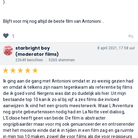
) .
Blijft voor mij nog altijd de beste film van Antonioni ...
1
starbright boy
8 april 2021, 17:58 uur
(moderator films)
22649 berichten
5265 stemmen
Ik ging aan de gang met Antonioni omdat er zo weinig gezien had
en omdat ik telkens zijn naam tegenkwam als referentie bij films
die ik goed vond. Nergens was dat zo duidelijk als hier. Uit mijn
bestaande top 10 kan ik zo al bij vijf a zes films die invloed
aanwijzen. Ik vind het een groots meesterwerk. Waar L'Avventura
nog grote gebeurtenissen nodig had en La Notte veel dialoog,
L'Eclisse heeft geen van beide. De film is abstracter.
ongrijpbaarder maar voor mij ook genuanceerder en ontroerender
met het mooiste einde dat ik in tijden in een film zag en ga ruimte
in mijn top 10 maken, zowel die voor films als die voor regisseurs