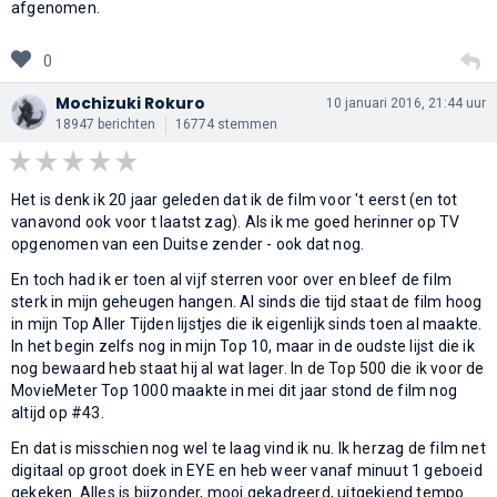
afgenomen.
0
Mochizuki Rokuro
10 januari 2016, 21:44 uur
18947 berichten
16774 stemmen
Het is denk ik 20 jaar geleden dat ik de film voor 't eerst (en tot
vanavond ook voor t laatst zag). Als ik me goed herinner op TV
opgenomen van een Duitse zender - ook dat nog.
En toch had ik er toen al vijf sterren voor over en bleef de film
sterk in mijn geheugen hangen. Al sinds die tijd staat de film hoog
in mijn Top Aller Tijden lijstjes die ik eigenlijk sinds toen al maakte.
In het begin zelfs nog in mijn Top 10, maar in de oudste lijst die ik
nog bewaard heb staat hij al wat lager. In de Top 500 die ik voor de
MovieMeter Top 1000 maakte in mei dit jaar stond de film nog
altijd op #43.
En dat is misschien nog wel te laag vind ik nu. Ik herzag de film net
digitaal op groot doek in EYE en heb weer vanaf minuut 1 geboeid
gekeken. Alles is bijzonder, mooi gekadreerd, uitgekiend tempo.