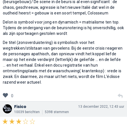
(beursgebouw)/ De scene in de beurs is al even significant : de
chaos, geschreeuw, agressie is het nieuwe Italië dat wel in de
oudheid heerst = gebouw is een soort tempel, Colosseum
Delon is symbool voor jong en dynamisch = matrialisme ten top.
Tijdens de ondergang van de beursnotering is hij onverschillig, ook
als zijn sportwagen gestolen wordt
De titel (zonsverduistering) is symbolisch voor het
wegtrekken/stilstaan van gevoelens. Bij de eerste crisis reageren
de personages apathisch, dan opnieuw vindt het koppel liefde
maar op het einde verdwijnt (letterlijk) de geliefde ... en de liefde
... en het verhaal. Enkel een docu registratie van hun
ontmoetingsplaats met de waarschuwing( krantenkop) : vrede is
zwak. En daarmee, zo maar uit het niets, wordt de film L'éclisse
razend weer actueel.
0
Fisico
13 december 2022, 12:43 uur
10039 berichten
5398 stemmen