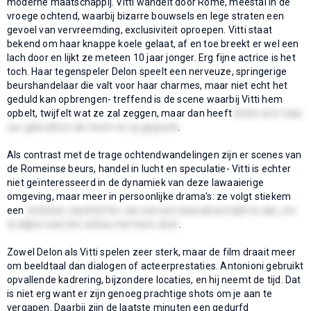
moderne maatschappij. Vitti wandelt door Rome, meestal in de
vroege ochtend, waarbij bizarre bouwsels en lege straten een
gevoel van vervreemding, exclusiviteit oproepen. Vitti staat
bekend om haar knappe koele gelaat, af en toe breekt er wel een
lach door en lijkt ze meteen 10 jaar jonger. Erg fijne actrice is het
toch. Haar tegenspeler Delon speelt een nerveuze, springerige
beurshandelaar die valt voor haar charmes, maar niet echt het
geduld kan opbrengen- treffend is de scene waarbij Vitti hem
opbelt, twijfelt wat ze zal zeggen, maar dan heeft
Delon al in haar
oor gebruld en de hoorn er op gegooid
.
Als contrast met de trage ochtendwandelingen zijn er scenes van
de Romeinse beurs, handel in lucht en speculatie- Vitti is echter
niet geïnteresseerd in de dynamiek van deze lawaaierige
omgeving, maar meer in persoonlijke drama's: ze volgt stiekem
een
verliezer, slachtoffer van wat een beurskrach lijkt te zijn, om
te kijken wat het verlies met hem doet
.
Zowel Delon als Vitti spelen zeer sterk, maar de film draait meer
om beeldtaal dan dialogen of acteerprestaties. Antonioni gebruikt
opvallende kadrering, bijzondere locaties, en hij neemt de tijd. Dat
is niet erg want er zijn genoeg prachtige shots om je aan te
vergapen. Daarbij zijn de laatste minuten een gedurfd