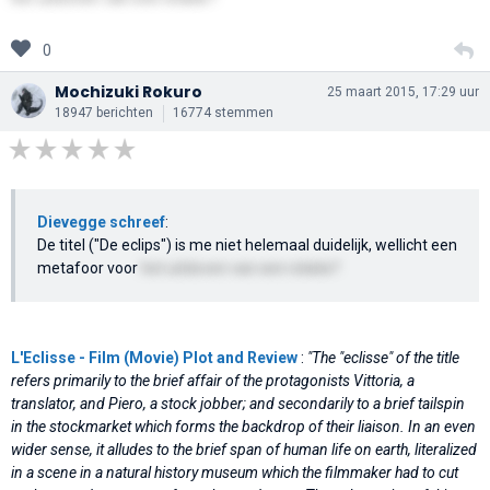
0
Mochizuki Rokuro
25 maart 2015, 17:29 uur
18947 berichten
16774 stemmen
Dievegge schreef
:
De titel ("De eclips") is me niet helemaal duidelijk, wellicht een
metafoor voor
het uitdoven van een relatie?
L'Eclisse - Film (Movie) Plot and Review
:
"The "eclisse" of the title
refers primarily to the brief affair of the protagonists Vittoria, a
translator, and Piero, a stock jobber; and secondarily to a brief tailspin
in the stockmarket which forms the backdrop of their liaison. In an even
wider sense, it alludes to the brief span of human life on earth, literalized
in a scene in a natural history museum which the filmmaker had to cut