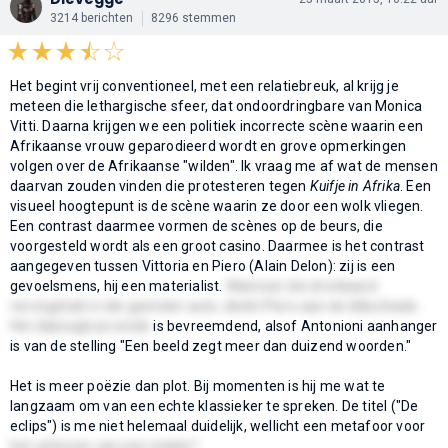
3214 berichten
8296 stemmen
Het begint vrij conventioneel, met een relatiebreuk, al krijg je
meteen die lethargische sfeer, dat ondoordringbare van Monica
Vitti. Daarna krijgen we een politiek incorrecte scène waarin een
Afrikaanse vrouw geparodieerd wordt en grove opmerkingen
volgen over de Afrikaanse "wilden". Ik vraag me af wat de mensen
daarvan zouden vinden die protesteren tegen
Kuifje in Afrika
. Een
visueel hoogtepunt is de scène waarin ze door een wolk vliegen.
Een contrast daarmee vormen de scènes op de beurs, die
voorgesteld wordt als een groot casino. Daarmee is het contrast
aangegeven tussen Vittoria en Piero (Alain Delon): zij is een
gevoelsmens, hij een materialist.
Wanneer die dronkaard
verongelukt in die gestolen auto, denkt Piero aan de blikschade.
Het dialoogloze einde
is bevreemdend, alsof Antonioni aanhanger
is van de stelling "Een beeld zegt meer dan duizend woorden."
Het is meer poëzie dan plot. Bij momenten is hij me wat te
langzaam om van een echte klassieker te spreken. De titel ("De
eclips") is me niet helemaal duidelijk, wellicht een metafoor voor
het uitdoven van een relatie?