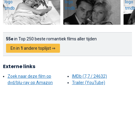
55e
in Top 250 beste romantiek films aller tijden
En in
1
andere toplijst ⇒
Externe links
Zoek naar deze film op
IMDb (7,7 / 24632)
dvd/blu-ray op Amazon
Trailer (YouTube)