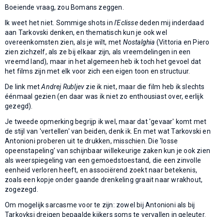
Boeiende vraag, zou Bomans zeggen.
Ik weet het niet. Sommige shots in
l'Eclisse
deden mij inderdaad
aan Tarkovski denken, en thematisch kun je ook wel
overeenkomsten zien, als je wilt, met
Nostalghia
(Vittoria en Piero
zien zichzelf, als ze bij elkaar zijn, als vreemdelingen in een
vreemd land), maar in het algemeen heb ik toch het gevoel dat
het films zijn met elk voor zich een eigen toon en structuur.
De link met
Andrej Rubljev
zie ik niet, maar die film heb ik slechts
éénmaal gezien (en daar was ik niet zo enthousiast over, eerlijk
gezegd).
Je tweede opmerking begrijp ik wel, maar dat 'gevaar' komt met
de stijl van 'vertellen' van beiden, denk ik. En met wat Tarkovski en
Antonioni proberen uit te drukken, misschien. Die 'losse
opeenstapeling' van schijnbaar willekeurige zaken kun je ook zien
als weerspiegeling van een gemoedstoestand, die een zinvolle
eenheid verloren heeft, en associërend zoekt naar betekenis,
zoals een kopje onder gaande drenkeling graait naar wrakhout,
zogezegd.
Om mogelijk sarcasme voor te zijn: zowel bij Antonioni als bij
Tarkovksi dreigen bepaalde kijkers soms te vervallen in geleuter.