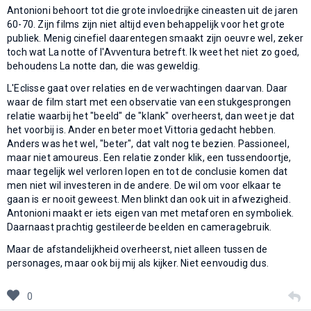
Antonioni behoort tot die grote invloedrijke cineasten uit de jaren
60-70. Zijn films zijn niet altijd even behappelijk voor het grote
publiek. Menig cinefiel daarentegen smaakt zijn oeuvre wel, zeker
toch wat La notte of l'Avventura betreft. Ik weet het niet zo goed,
behoudens La notte dan, die was geweldig.
L'Eclisse gaat over relaties en de verwachtingen daarvan. Daar
waar de film start met een observatie van een stukgesprongen
relatie waarbij het "beeld" de "klank" overheerst, dan weet je dat
het voorbij is. Ander en beter moet Vittoria gedacht hebben.
Anders was het wel, "beter", dat valt nog te bezien. Passioneel,
maar niet amoureus. Een relatie zonder klik, een tussendoortje,
maar tegelijk wel verloren lopen en tot de conclusie komen dat
men niet wil investeren in de andere. De wil om voor elkaar te
gaan is er nooit geweest. Men blinkt dan ook uit in afwezigheid.
Antonioni maakt er iets eigen van met metaforen en symboliek.
Daarnaast prachtig gestileerde beelden en cameragebruik.
Maar de afstandelijkheid overheerst, niet alleen tussen de
personages, maar ook bij mij als kijker. Niet eenvoudig dus.
0