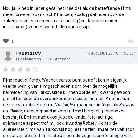
Nou ja, ik heb in ieder geval het idee dat als de betreffende films
meer 'drive en spankracht' hadden, zoals jij dat noemt, ze de
zaken simpeler, minder raadselachtig (en daarom minder
interessant) zouden voorstellen dan ze zijn.
0
ThomasVV
14 augustus 2013, 11:55 uur
1123 berichten
501 stemmen
Fijne reactie, Ferdy. Wat het eerste punt betreft ken ik eigenlijk
veel te weinig van filmgeschiedenis om over de mogelijke
beïnvloeding van Tarkovski te kunnen oordelen. Ik werd gewoon
getroffen door de overeenkomsten tussen hem en Antonioni, in
de meest expliciete zin in
Nostalghia
, maar ook in films als
Solyaris
en
Stalker
, meer bepaald in verband met hetgeen jij hierboven
beschrijft. En het nadrukkelijk beeld-ende, foto-achtige,
stilstaande aspect trof mij ook in
Andrej Rubljev
. Ik heb de
allereerste films van Tarkovski nog niet gezien, maar het valt toch
op dat zijn eerste film na de beroemde zogenaamde trilogie van