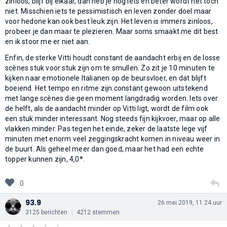
zinloos, blijf bij elkaar, dan heb je nog iets en beter wordt het toch
niet. Misschien iets te pessimistisch en leven zonder doel maar
voor hedone kan ook best leuk zijn. Het leven is immers zinloos,
probeer je dan maar te plezieren. Maar soms smaakt me dit best
en ik stoor me er niet aan.
Enfin, de sterke Vitti houdt constant de aandacht erbij en de losse
scènes stuk voor stuk zijn om te smullen. Zo zit je 10 minuten te
kijken naar emotionele Italianen op de beursvloer, en dat blijft
boeiend. Het tempo en ritme zijn constant gewoon uitstekend
met lange scènes die geen moment langdradig worden. Iets over
de helft, als de aandacht minder op Vitti ligt, wordt de film ook
een stuk minder interessant. Nog steeds fijn kijkvoer, maar op alle
vlakken minder. Pas tegen het einde, zeker de laatste lege vijf
minuten met enorm veel zeggingskracht komen in niveau weer in
de buurt. Als geheel meer dan goed, maar het had een echte
topper kunnen zijn, 4,0*.
0
93.9
26 mei 2019, 11:24 uur
3125 berichten
4212 stemmen