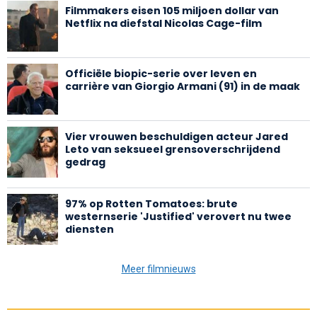
Filmmakers eisen 105 miljoen dollar van
Netflix na diefstal Nicolas Cage-film
Officiële biopic-serie over leven en
carrière van Giorgio Armani (91) in de maak
Vier vrouwen beschuldigen acteur Jared
Leto van seksueel grensoverschrijdend
gedrag
97% op Rotten Tomatoes: brute
westernserie 'Justified' verovert nu twee
diensten
Meer filmnieuws