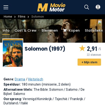
Home
Films
Solomon
Info
Cast & Crew
Stemmen
Kopen
Statistieke
Solomon (1997)
2,91
22 stemmen
+ Mijn stem
Genre:
Drama
/
Historisch
Speelduur:
180 minuten (miniserie, 2 delen)
Alternatieve titels:
The Bible: Solomon
/
Salomo
/
De
Bijbel: Salomo
Oorsprong:
Verenigd Koninkrijk / Tsjechië / Frankrijk /
Duitsland / Italië