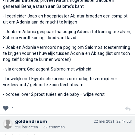
- moeder Batseba, profeet Natan, hogepriester Sadok en
generaal Benaja staan aan Salomo's kant
- legerleider Joab en hogepriester Abjatar broeden een complot
uit om Adonia aan de macht te krijgen
- Joab en Adonia gespaard na poging Adonia tot koning te zalven,
Salomo wordt koning, dood van David
- Joab en Adonia vermoord na poging om Salomo's toestemming
te krijgen voor het huwelijk tussen Adonia en Abisag (list om toch
nog zelf koning te kunnen worden)
- via droom: God zegent Salomo met wijsheid
- huwelijk met Egyptische prinses om oorlog te vermijden =
vredesvorst / geboorte zoon Rechabeam
- oordeel over 2 prostituées en de baby = wijze vorst
1
goldendream
22 mei 2021, 22:47 uur
228 berichten
59 stemmen