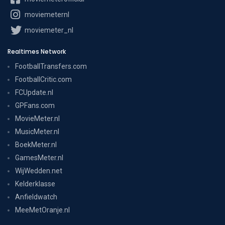
moviemeternl
moviemeter_nl
Realtimes Network
FootballTransfers.com
FootballCritic.com
FCUpdate.nl
GPFans.com
MovieMeter.nl
MusicMeter.nl
BoekMeter.nl
GamesMeter.nl
WijWedden.net
Kelderklasse
Anfieldwatch
MeeMetOranje.nl