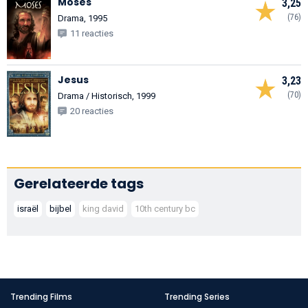
Moses
3,25
(76)
Drama, 1995
11 reacties
Jesus
3,23
(70)
Drama / Historisch, 1999
20 reacties
Gerelateerde tags
israël
bijbel
king david
10th century bc
Trending Films
Trending Series