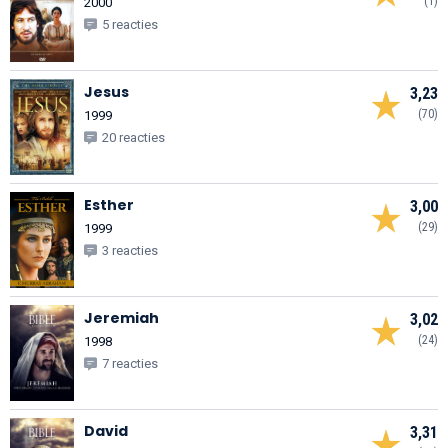
(1)
2000
5 reacties
Jesus
3,23
(70)
1999
20 reacties
Esther
3,00
(29)
1999
3 reacties
Jeremiah
3,02
(24)
1998
7 reacties
David
3,31