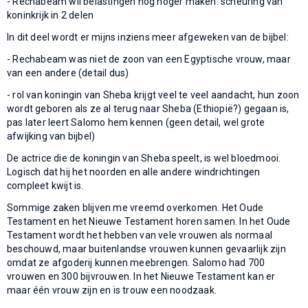
- Rechabeam wil belastingen nog hoger maken: scheuring van
koninkrijk in 2 delen
In dit deel wordt er mijns inziens meer afgeweken van de bijbel:
- Rechabeam was niet de zoon van een Egyptische vrouw, maar
van een andere (detail dus)
- rol van koningin van Sheba krijgt veel te veel aandacht, hun zoon
wordt geboren als ze al terug naar Sheba (Ethiopië?) gegaan is,
pas later leert Salomo hem kennen (geen detail, wel grote
afwijking van bijbel)
De actrice die de koningin van Sheba speelt, is wel bloedmooi.
Logisch dat hij het noorden en alle andere windrichtingen
compleet kwijt is.
Sommige zaken blijven me vreemd overkomen. Het Oude
Testament en het Nieuwe Testament horen samen. In het Oude
Testament wordt het hebben van vele vrouwen als normaal
beschouwd, maar buitenlandse vrouwen kunnen gevaarlijk zijn
omdat ze afgoderij kunnen meebrengen. Salomo had 700
vrouwen en 300 bijvrouwen. In het Nieuwe Testament kan er
maar één vrouw zijn en is trouw een noodzaak.