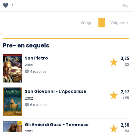
1
Vorige
Volgende
1
Pre- en sequels
San Pietro
3,25
(2)
2005
4 reacties
San Giovanni - L'Apocalisse
2,97
(19)
2002
6 reacties
Gli Amici di Gesù - Tommaso
2,80
(5)
2001