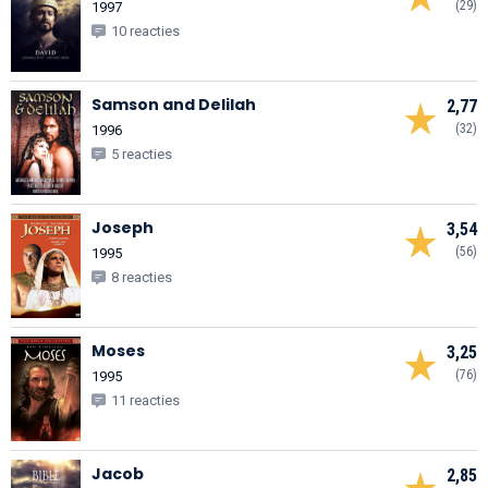
(29)
1997
10 reacties
Samson and Delilah
2,77
(32)
1996
5 reacties
Joseph
3,54
(56)
1995
8 reacties
Moses
3,25
(76)
1995
11 reacties
Jacob
2,85