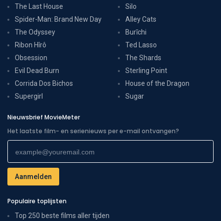
The Last House
Silo
Spider-Man: Brand New Day
Alley Cats
The Odyssey
Burīchi
Ribon Hîrô
Ted Lasso
Obsession
The Shards
Evil Dead Burn
Sterling Point
Corrida Dos Bichos
House of the Dragon
Supergirl
Sugar
Nieuwsbrief MovieMeter
Het laatste film- en serienieuws per e-mail ontvangen?
Populaire toplijsten
Top 250 beste films aller tijden