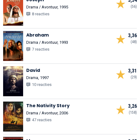
3,54
(56)
Drama / Avontuur, 1995
8 reacties
Abraham
3,36
(48)
Drama / Avontuur, 1993
7 reacties
David
3,31
(29)
Drama, 1997
10 reacties
The Nativity Story
3,26
(158)
Drama / Avontuur, 2006
47 reacties