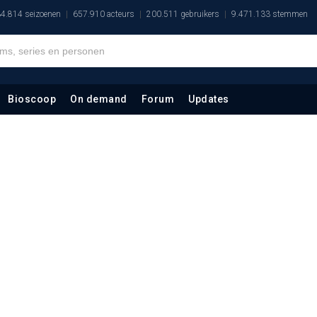
4.814 seizoenen
657.910 acteurs
200.511 gebruikers
9.471.133 stemmen
Bioscoop
On demand
Forum
Updates