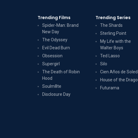
Trending Films
Trending Series
Spider-Man: Brand
The Shards
New Day
Sterling Point
The Odyssey
My Life with the
Evil Dead Burn
Walter Boys
Obsession
Ted Lasso
Supergirl
Silo
The Death of Robin
Cien Años de Sole
Hood
House of the Drag
Soulm8te
Futurama
Disclosure Day