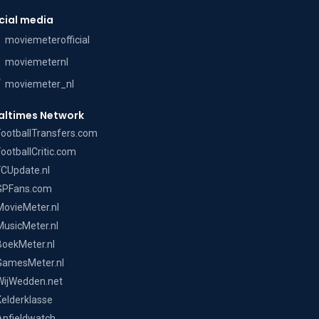
cial media
moviemeterofficial
moviemeternl
moviemeter_nl
altimes Network
FootballTransfers.com
FootballCritic.com
FCUpdate.nl
GPFans.com
MovieMeter.nl
MusicMeter.nl
BoekMeter.nl
GamesMeter.nl
WijWedden.net
Kelderklasse
Anfieldwatch