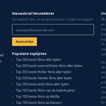
Nieuwsbrief MovieMeter
Ov
Het laatste film- en serienieuws per e-mail ontvangen?
Mov
en 
wor
ons
je 
of 
nav
Populaire toplijsten
aa
dad
Top 250 beste films aller tijden
on
Mov
Top 250 beste sciencefiction films aller tijden
fil
Top 250 beste thriller films aller tijden
adr
inf
Top 250 beste familie films aller tijden
je 
Top 250 beste actie films aller tijden
wee
Top 100 beste films van de laatste jaren
tel
Top 100 beste films op Netflix
pla
bij
Top 100 beste films op Disney+