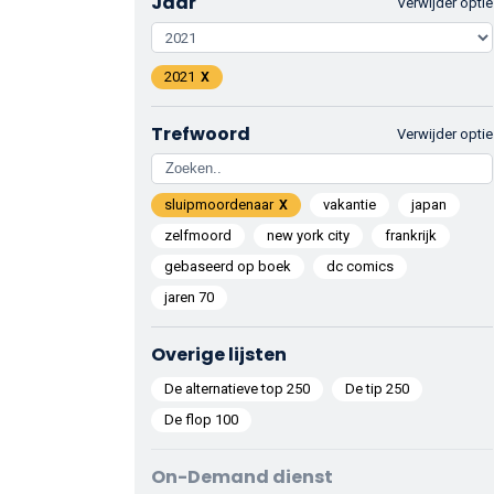
Jaar
Verwijder optie
2021
Trefwoord
Verwijder optie
sluipmoordenaar
vakantie
japan
zelfmoord
new york city
frankrijk
gebaseerd op boek
dc comics
jaren 70
Overige lijsten
De alternatieve top 250
De tip 250
De flop 100
On-Demand dienst