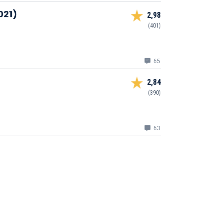
021)
2,98
(401)
65
2,84
(390)
63