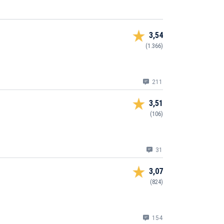
3,54
(1.366)
211
3,51
(106)
31
3,07
(824)
154