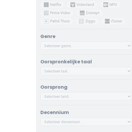
Netflix
Videoland
NPO
Prime Video
Disney+
Pathé Thuis
Ziggo
iTunes
Genre
Oorspronkelijke taal
Oorsprong
Decennium