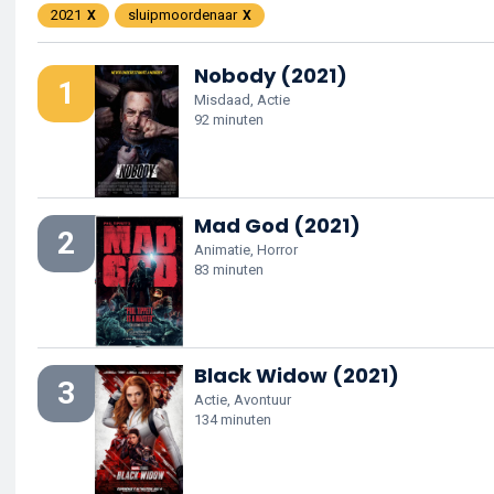
2021
sluipmoordenaar
Nobody (2021)
1
Misdaad, Actie
92 minuten
Mad God (2021)
2
Animatie, Horror
83 minuten
Black Widow (2021)
3
Actie, Avontuur
134 minuten