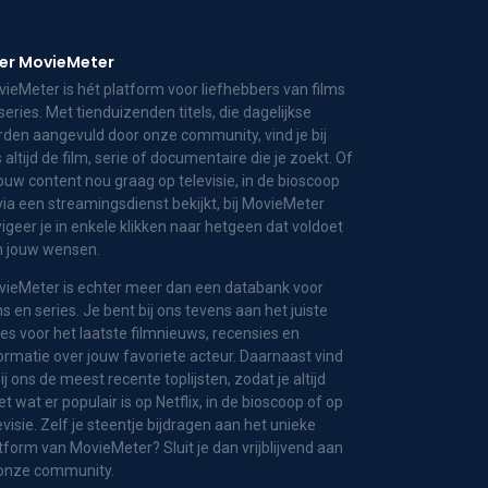
er MovieMeter
ieMeter is hét platform voor liefhebbers van films
series. Met tienduizenden titels, die dagelijkse
den aangevuld door onze community, vind je bij
 altijd de film, serie of documentaire die je zoekt. Of
jouw content nou graag op televisie, in de bioscoop
via een streamingsdienst bekijkt, bij MovieMeter
igeer je in enkele klikken naar hetgeen dat voldoet
n jouw wensen.
ieMeter is echter meer dan een databank voor
ms en series. Je bent bij ons tevens aan het juiste
es voor het laatste filmnieuws, recensies en
ormatie over jouw favoriete acteur. Daarnaast vind
bij ons de meest recente toplijsten, zodat je altijd
t wat er populair is op Netflix, in de bioscoop of op
evisie. Zelf je steentje bijdragen aan het unieke
tform van MovieMeter? Sluit je dan vrijblijvend aan
 onze community.