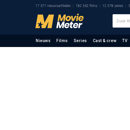
17.371 nieuwsartikelen
182.562 films
12.578 series
3
Nieuws
Films
Series
Cast & crew
TV